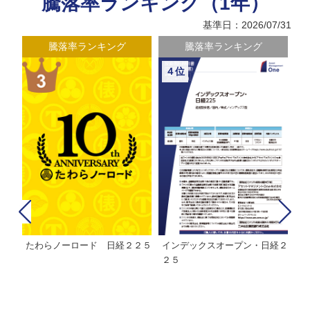
騰落率ランキング（1年）
基準日：2026/07/31
騰落率ランキング
騰落率ランキング
騰落
４位
５位
たわらノーロード 日経２２５
インデックスオープン・日経２
ＭＨＡＭ
２５
ンド２２