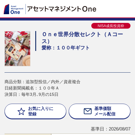
NISA成長投資枠
Ｏｎｅ世界分散セレクト（Ａコー
ス）
愛称：１００年ギフト
商品分類：追加型投信／内外／資産複合
日経新聞掲載名：１００年Ａ
決算日：毎年3月､9月の15日
お気に入りに
基準価額
登録
メール配信
基準日：2026/08/07