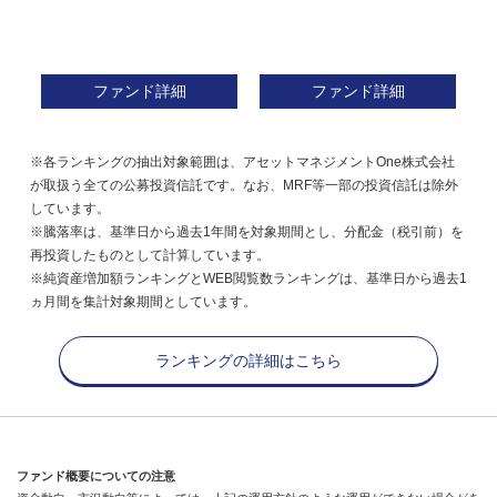
ファンド詳細
ファンド詳細
フ
※各ランキングの抽出対象範囲は、アセットマネジメントOne株式会社
が取扱う全ての公募投資信託です。なお、MRF等一部の投資信託は除外
しています。
※騰落率は、基準日から過去1年間を対象期間とし、分配金（税引前）を
再投資したものとして計算しています。
※純資産増加額ランキングとWEB閲覧数ランキングは、基準日から過去1
ヵ月間を集計対象期間としています。
ランキングの詳細はこちら
ファンド概要についての注意