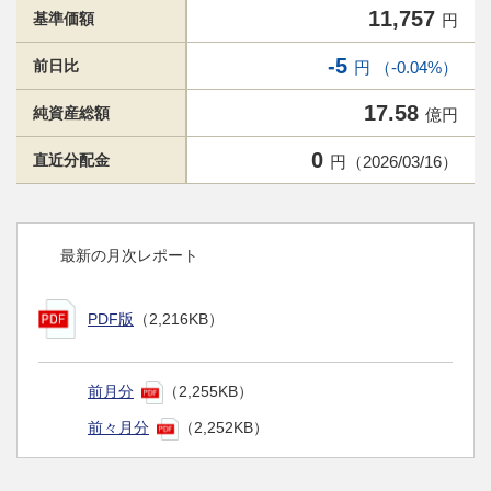
11,757
基準価額
円
-5
前日比
円 （-0.04%）
17.58
純資産総額
億円
0
直近分配金
円（2026/03/16）
最新の月次レポート
PDF版
（2,216KB）
前月分
（2,255KB）
前々月分
（2,252KB）