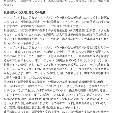
資金動向、市況動向等によっては、上記の運用方針のような運用ができない場合があ
ります。
投資信託への投資に際しての注意
本ウェブサイトは、アセットマネジメントOne株式会社が作成したものです。お申込
に際しては、投資信託説明書（交付目論見書）をあらかじめ、または同時にお渡し致
しますので、必ず内容をご確認の上、ご自身でご判断ください。
投資信託は、株式や債券等の値動きのある有価証券（外貨建資産には為替リスクもあ
ります）に投資をしますので、市場環境、組入有価証券の発行者に係る信用状況等の
変化により基準価額は変動します。このため、購入金額について元本保証および利回
り保証のいずれもありません。
本ウェブサイトは、アセットマネジメントOne株式会社が信頼できると判断したデー
タにより作成しておりますが、その内容の完全性、正確性について同社が保証するも
のではありません。また、掲載データは過去の実績であり、将来の運用成果を保証す
るものではありません。 本ウェブサイトに掲載されている情報（リンクされている
外部サイトの情報も含む）に基づいて被ったいかなる損害についても一切の責任を負
いません。本ウェブサイトの内容は作成時点のものであり、今後予告なく変更される
場合があります。本ウェブサイトに記載した当社の見通し等は、将来の景気や株価等
の動きを保証するものではありません。
基準価額・分配金再投資基準価額・分配金込み基準価額は信託報酬控除後の価額で
す。当初元本が1口1円のファンドについては1万口当たりの価額を、それ以外のファ
ンドについては1口あたりの価額を表示しています。換金時の費用・税金等は考慮し
ておりません。ただし、ETFの表記している口数については別途ご確認ください。分
配金の表示数値は、基準価額の表示口数当たり課税前の金額です。表示方法について
は、公社債投信は小数点第二位まで、その他のファンドは整数部のみとしているた
め、実際の分配金額と表示上の差異が生じることがあります。
運用状況によっては、分配金額が変わる場合、あるいは分配金が支払われない場合が