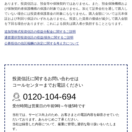
あります。投資信託は、預金等や保険契約ではありません。また、預金保険機構およ
び保険契約者保護機構の保護の対象ではありません。加えて証券会社を通して購入し
ていない場合には投資者保護基金の対象にもなりません。購入金額については元本保
証および利回り保証のいずれもありません。投資した資産の価値が減少して購入金額
を下回る場合がありますが、これによる損失は購入者が負担することとなります。
追加型株式投資信託の収益分配金に関するご説明
通貨選択型投資信託の収益/損失に関するご説明
公募投信の信託報酬の決定に関する考え方について
投資信託に関するお問い合わせは
コールセンターまでお電話ください
0120-104-694
受付時間は営業日の午前9時～午後5時です
当社では、サービス向上のため、お客さまとの電話内容を録音させていた
だいております。あらかじめご了承ください。
当社は録音した内容について、厳重に管理し適切な取り扱いをいたしま
す。