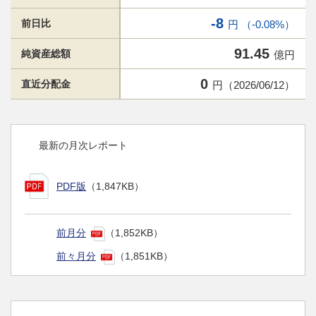
-8
前日比
円 （-0.08%）
91.45
純資産総額
億円
0
直近分配金
円（2026/06/12）
最新の月次レポート
PDF版
（1,847KB）
前月分
（1,852KB）
前々月分
（1,851KB）