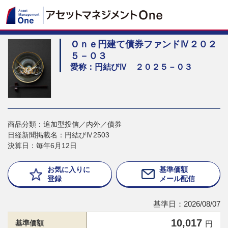
Ｏｎｅ円建て債券ファンドⅣ２０２
５－０３
愛称：円結びⅣ ２０２５－０３
商品分類：追加型投信／内外／債券
日経新聞掲載名：円結びⅣ2503
決算日：毎年6月12日
お気に入りに
基準価額
登録
メール配信
基準日：2026/08/07
10,017
基準価額
円