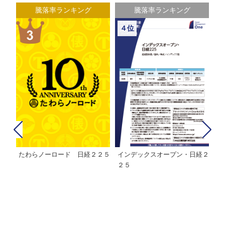
騰落率ランキング
騰落率ランキング
４位
たわらノーロード 日経２２５
インデックスオープン・日経２
Ｍ
株式フ
２５
ン