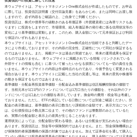
投資信託への投資に際しての注意
本ウェブサイトは、アセットマネジメントOne株式会社が作成したものです。お申込
に際しては、投資信託説明書（交付目論見書）をあらかじめ、または同時にお渡し致
しますので、必ず内容をご確認の上、ご自身でご判断ください。
投資信託は、株式や債券等の値動きのある有価証券（外貨建資産には為替リスクもあ
ります）に投資をしますので、市場環境、組入有価証券の発行者に係る信用状況等の
変化により基準価額は変動します。このため、購入金額について元本保証および利回
り保証のいずれもありません。
本ウェブサイトは、アセットマネジメントOne株式会社が信頼できると判断したデー
タにより作成しておりますが、その内容の完全性、正確性について同社が保証するも
のではありません。また、掲載データは過去の実績であり、将来の運用成果を保証す
るものではありません。 本ウェブサイトに掲載されている情報（リンクされている
外部サイトの情報も含む）に基づいて被ったいかなる損害についても一切の責任を負
いません。本ウェブサイトの内容は作成時点のものであり、今後予告なく変更される
場合があります。本ウェブサイトに記載した当社の見通し等は、将来の景気や株価等
の動きを保証するものではありません。
基準価額・分配金再投資基準価額・分配金込み基準価額は信託報酬控除後の価額で
す。当初元本が1口1円のファンドについては1万口当たりの価額を、それ以外のファ
ンドについては1口あたりの価額を表示しています。換金時の費用・税金等は考慮し
ておりません。ただし、ETFの表記している口数については別途ご確認ください。分
配金の表示数値は、基準価額の表示口数当たり課税前の金額です。表示方法について
は、公社債投信は小数点第二位まで、その他のファンドは整数部のみとしているた
め、実際の分配金額と表示上の差異が生じることがあります。
運用状況によっては、分配金額が変わる場合、あるいは分配金が支払われない場合が
あります。投資信託は、預金等や保険契約ではありません。また、預金保険機構およ
び保険契約者保護機構の保護の対象ではありません。加えて証券会社を通して購入し
ていない場合には投資者保護基金の対象にもなりません。購入金額については元本保