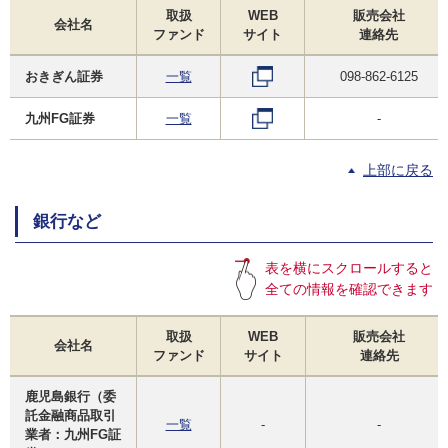
取扱
WEB
販売会社
会社名
ファンド
サイト
連絡先
おきぎん証券
一覧
098-862-6125
九州FG証券
一覧
-
上部に戻る
銀行など
表を横にスクロールすると
全ての情報を確認できます
取扱
WEB
販売会社
会社名
ファンド
サイト
連絡先
鹿児島銀行（委
託金融商品取引
一覧
-
-
業者：九州FG証