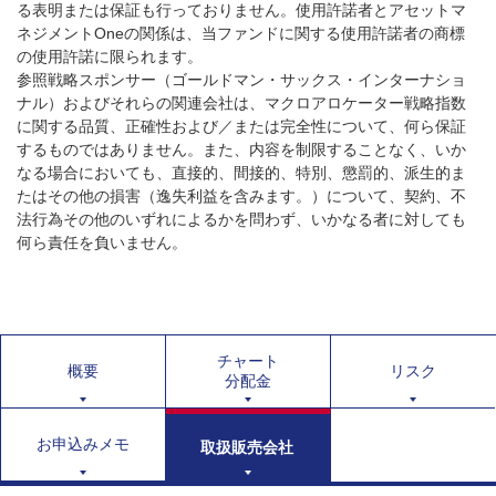
る表明または保証も行っておりません。使用許諾者とアセットマ
ネジメントOneの関係は、当ファンドに関する使用許諾者の商標
の使用許諾に限られます。
参照戦略スポンサー（ゴールドマン・サックス・インターナショ
ナル）およびそれらの関連会社は、マクロアロケーター戦略指数
に関する品質、正確性および／または完全性について、何ら保証
するものではありません。また、内容を制限することなく、いか
なる場合においても、直接的、間接的、特別、懲罰的、派生的ま
たはその他の損害（逸失利益を含みます。）について、契約、不
法行為その他のいずれによるかを問わず、いかなる者に対しても
何ら責任を負いません。
チャート
概要
リスク
分配金
お申込みメモ
取扱販売会社