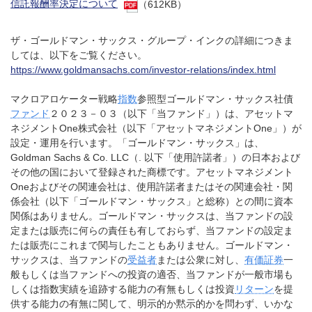
信託報酬率決定について
（612KB）
ザ・ゴールドマン・サックス・グループ・インクの詳細につきま
しては、以下をご覧ください。
https://www.goldmansachs.com/investor-relations/index.html
マクロアロケーター戦略
指数
参照型ゴールドマン・サックス社債
ファンド
２０２３－０３（以下「当ファンド」）は、アセットマ
ネジメントOne株式会社（以下「アセットマネジメントOne」）が
設定・運用を行います。「ゴールドマン・サックス」は、
Goldman Sachs & Co. LLC（. 以下「使用許諾者」）の日本および
その他の国において登録された商標です。アセットマネジメント
Oneおよびその関連会社は、使用許諾者またはその関連会社・関
係会社（以下「ゴールドマン・サックス」と総称）との間に資本
関係はありません。ゴールドマン・サックスは、当ファンドの設
定または販売に何らの責任も有しておらず、当ファンドの設定ま
たは販売にこれまで関与したこともありません。ゴールドマン・
サックスは、当ファンドの
受益者
または公衆に対し、
有価証券
一
般もしくは当ファンドへの投資の適否、当ファンドが一般市場も
しくは指数実績を追跡する能力の有無もしくは投資
リターン
を提
供する能力の有無に関して、明示的か黙示的かを問わず、いかな