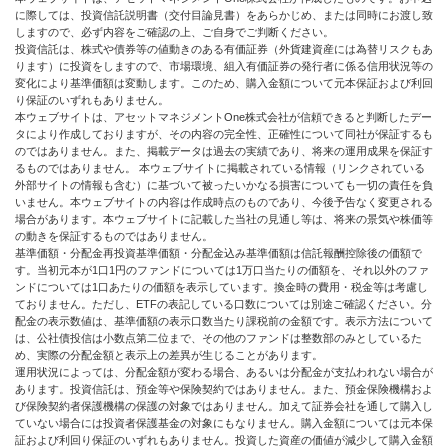
に際しては、投資信託説明書（交付目論見書）をあらかじめ、または同時にお渡し致
しますので、必ず内容をご確認の上、ご自身でご判断ください。
投資信託は、株式や債券等の値動きのある有価証券（外貨建資産には為替リスクもあ
ります）に投資をしますので、市場環境、組入有価証券の発行者に係る信用状況等の
変化により基準価額は変動します。このため、購入金額について元本保証および利回
り保証のいずれもありません。
本ウェブサイトは、アセットマネジメントOne株式会社が信頼できると判断したデー
タにより作成しておりますが、その内容の完全性、正確性について同社が保証するも
のではありません。また、掲載データは過去の実績であり、将来の運用成果を保証す
るものではありません。 本ウェブサイトに掲載されている情報（リンクされている
外部サイトの情報も含む）に基づいて被ったいかなる損害についても一切の責任を負
いません。本ウェブサイトの内容は作成時点のものであり、今後予告なく変更される
場合があります。本ウェブサイトに記載した当社の見通し等は、将来の景気や株価等
の動きを保証するものではありません。
基準価額・分配金再投資基準価額・分配金込み基準価額は信託報酬控除後の価額で
す。当初元本が1口1円のファンドについては1万口当たりの価額を、それ以外のファ
ンドについては1口あたりの価額を表示しています。換金時の費用・税金等は考慮し
ておりません。ただし、ETFの表記している口数については別途ご確認ください。分
配金の表示数値は、基準価額の表示口数当たり課税前の金額です。表示方法について
は、公社債投信は小数点第二位まで、その他のファンドは整数部のみとしているた
め、実際の分配金額と表示上の差異が生じることがあります。
運用状況によっては、分配金額が変わる場合、あるいは分配金が支払われない場合が
あります。投資信託は、預金等や保険契約ではありません。また、預金保険機構およ
び保険契約者保護機構の保護の対象ではありません。加えて証券会社を通して購入し
ていない場合には投資者保護基金の対象にもなりません。購入金額については元本保
証および利回り保証のいずれもありません。投資した資産の価値が減少して購入金額