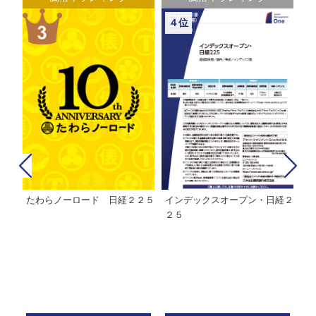
４位
たわらノーロード 日経２２５
インデックスオープン・日経２
Ｍ
株式フ
２５
ン