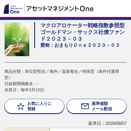
マクロアロケーター戦略指数参照型
ゴールドマン・サックス社債ファン
ド２０２３－０３
愛称：おまもりＯｎｅ２０２３－０３
商品分類：単位型投信／海外／資産複合／特殊型（条件付運用
型）
日経新聞掲載名：-
決算日：毎年3月10日
お気に入りに
基準価額
登録
メール配信
基準日：2026/08/07