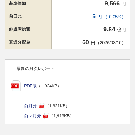
9,566
基準価額
円
-5
前日比
円 （-0.05%）
9.84
純資産総額
億円
60
直近分配金
円（2026/03/10）
最新の月次レポート
PDF版
（1,924KB）
前月分
（1,921KB）
前々月分
（1,913KB）