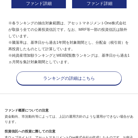
ファンド詳細
ファンド詳細
※各ランキングの抽出対象範囲は、アセットマネジメントOne株式会社
が取扱う全ての公募投資信託です。なお、MRF等一部の投資信託は除外
しています。
※騰落率は、基準日から過去1年間を対象期間とし、分配金（税引前）を
再投資したものとして計算しています。
※純資産増加額ランキングとWEB閲覧数ランキングは、基準日から過去1
ヵ月間を集計対象期間としています。
ランキングの詳細はこちら
ファンド概要についての注意
資金動向、市況動向等によっては、上記の運用方針のような運用ができない場合があ
ります。
投資信託への投資に際しての注意
本ウェブサイトは、アセットマネジメントOne株式会社が作成したものです。お申込