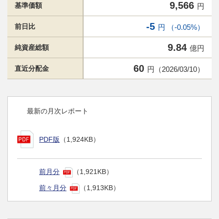
9,566
基準価額
円
-5
前日比
円 （-0.05%）
9.84
純資産総額
億円
60
直近分配金
円（2026/03/10）
最新の月次レポート
PDF版
（1,924KB）
前月分
（1,921KB）
前々月分
（1,913KB）