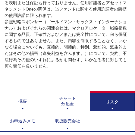
る表明または保証も行っておりません。使用許諾者とアセットマ
ネジメントOneの関係は、当ファンドに関する使用許諾者の商標
の使用許諾に限られます。
参照戦略スポンサー（ゴールドマン・サックス・インターナショ
ナル）およびそれらの関連会社は、マクロアロケーター戦略指数
に関する品質、正確性および／または完全性について、何ら保証
するものではありません。また、内容を制限することなく、いか
なる場合においても、直接的、間接的、特別、懲罰的、派生的ま
たはその他の損害（逸失利益を含みます。）について、契約、不
法行為その他のいずれによるかを問わず、いかなる者に対しても
何ら責任を負いません。
チャート
概要
リスク
分配金
お申込みメモ
取扱販売会社