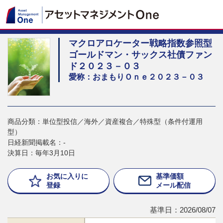
マクロアロケーター戦略指数参照型
ゴールドマン・サックス社債ファン
ド２０２３－０３
愛称：おまもりＯｎｅ２０２３－０３
商品分類：単位型投信／海外／資産複合／特殊型（条件付運用
型）
日経新聞掲載名：-
決算日：毎年3月10日
お気に入りに
基準価額
登録
メール配信
基準日：2026/08/07