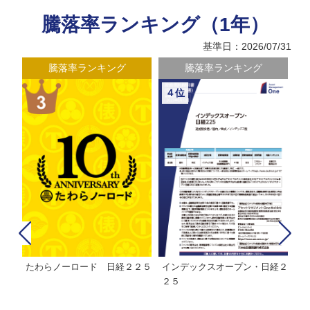
騰落率ランキング（1年）
基準日：2026/07/31
騰落率ランキング
騰落率ランキング
４位
たわらノーロード 日経２２５
インデックスオープン・日経２
Ｍ
株式フ
２５
ン