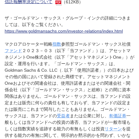
信託報酬率決定について
（612KB）
ザ・ゴールドマン・サックス・グループ・インクの詳細につきま
しては、以下をご覧ください。
https://www.goldmansachs.com/investor-relations/index.html
マクロアロケーター戦略
指数
参照型ゴールドマン・サックス社債
ファンド
２０２３－０３（以下「当ファンド」）は、アセットマ
ネジメントOne株式会社（以下「アセットマネジメントOne」）が
設定・運用を行います。「ゴールドマン・サックス」は、
Goldman Sachs & Co. LLC（. 以下「使用許諾者」）の日本および
その他の国において登録された商標です。アセットマネジメント
Oneおよびその関連会社は、使用許諾者またはその関連会社・関
係会社（以下「ゴールドマン・サックス」と総称）との間に資本
関係はありません。ゴールドマン・サックスは、当ファンドの設
定または販売に何らの責任も有しておらず、当ファンドの設定ま
たは販売にこれまで関与したこともありません。ゴールドマン・
サックスは、当ファンドの
受益者
または公衆に対し、
有価証券
一
般もしくは当ファンドへの投資の適否、当ファンドが一般市場も
しくは指数実績を追跡する能力の有無もしくは投資
リターン
を提
供する能力の有無に関して、明示的か黙示的かを問わず、いかな