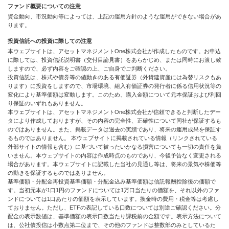
ファンド概要についての注意
資金動向、市況動向等によっては、上記の運用方針のような運用ができない場合があ
ります。
投資信託への投資に際しての注意
本ウェブサイトは、アセットマネジメントOne株式会社が作成したものです。お申込
に際しては、投資信託説明書（交付目論見書）をあらかじめ、または同時にお渡し致
しますので、必ず内容をご確認の上、ご自身でご判断ください。
投資信託は、株式や債券等の値動きのある有価証券（外貨建資産には為替リスクもあ
ります）に投資をしますので、市場環境、組入有価証券の発行者に係る信用状況等の
変化により基準価額は変動します。このため、購入金額について元本保証および利回
り保証のいずれもありません。
本ウェブサイトは、アセットマネジメントOne株式会社が信頼できると判断したデー
タにより作成しておりますが、その内容の完全性、正確性について同社が保証するも
のではありません。また、掲載データは過去の実績であり、将来の運用成果を保証す
るものではありません。 本ウェブサイトに掲載されている情報（リンクされている
外部サイトの情報も含む）に基づいて被ったいかなる損害についても一切の責任を負
いません。本ウェブサイトの内容は作成時点のものであり、今後予告なく変更される
場合があります。本ウェブサイトに記載した当社の見通し等は、将来の景気や株価等
の動きを保証するものではありません。
基準価額・分配金再投資基準価額・分配金込み基準価額は信託報酬控除後の価額で
す。当初元本が1口1円のファンドについては1万口当たりの価額を、それ以外のファ
ンドについては1口あたりの価額を表示しています。換金時の費用・税金等は考慮し
ておりません。ただし、ETFの表記している口数については別途ご確認ください。分
配金の表示数値は、基準価額の表示口数当たり課税前の金額です。表示方法について
は、公社債投信は小数点第二位まで、その他のファンドは整数部のみとしているた