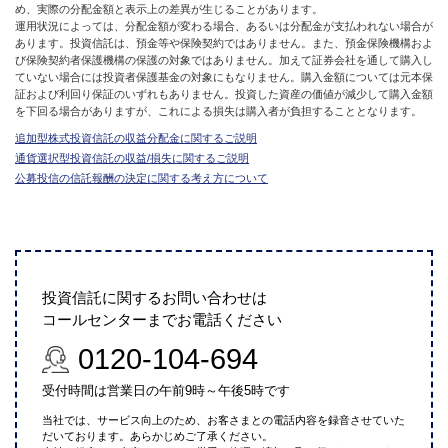
め、実際の分配金額と表示上の差異が生じることがあります。
運用状況によっては、分配金額が変わる場合、あるいは分配金が支払われない場合が
あります。投資信託は、預金等や保険契約ではありません。また、預金保険機構およ
び保険契約者保護機構の保護の対象ではありません。加えて証券会社を通して購入し
ていない場合には投資者保護基金の対象にもなりません。購入金額については元本保
証および利回り保証のいずれもありません。投資した資産の価値が減少して購入金額
を下回る場合がありますが、これによる損失は購入者が負担することとなります。
追加型株式投資信託の収益分配金に関するご説明
通貨選択型投資信託の収益/損失に関するご説明
公募投信の信託報酬の決定に関する考え方について
投資信託に関するお問い合わせは
コールセンターまでお電話ください
0120-104-694
受付時間は営業日の午前9時～午後5時です
当社では、サービス向上のため、お客さまとの電話内容を録音させていた
だいております。あらかじめご了承ください。