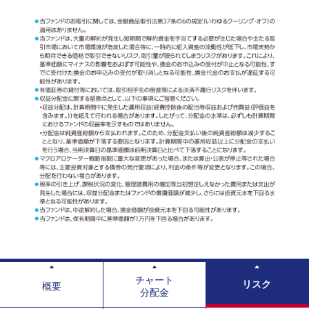
チャート
リスク
概要
分配金