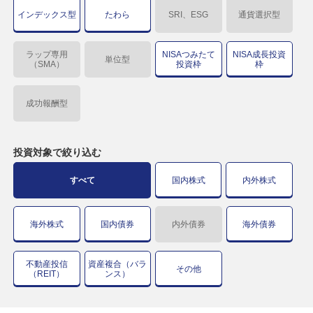
インデックス型
たわら
SRI、ESG
通貨選択型
ラップ専用
NISAつみたて
NISA成長投資
単位型
（SMA）
投資枠
枠
成功報酬型
投資対象で
絞り込む
すべて
国内株式
内外株式
海外株式
国内債券
内外債券
海外債券
不動産投信
資産複合（バラ
その他
（REIT）
ンス）