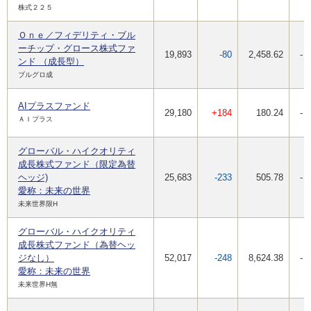
株式２２５
Ｏｎｅ／フィデリティ・ブル
ーチップ・グロース株式ファ
19,893
-80
2,458.62
-
ンド （成長型）
ブルグロ成
AIプラスファンド
29,180
+184
180.24
-
ＡＩプラス
グローバル・ハイクオリティ
成長株式ファンド（限定為替
ヘッジ)
25,683
-233
505.78
-
愛称：未来の世界
未来世界限H
グローバル・ハイクオリティ
成長株式ファンド（為替ヘッ
ジなし）
52,017
-248
8,624.38
-
愛称：未来の世界
未来世界H無