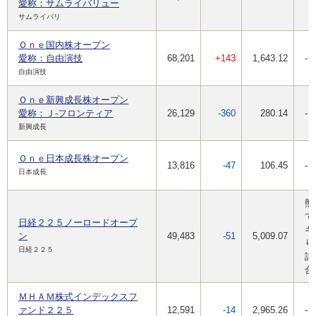
愛称：サムライバリュー
サムライバリ
Ｏｎｅ国内株オープン
愛称：自由演技
68,201
+143
1,643.12
-
自由演技
Ｏｎｅ新興成長株オープン
愛称：Ｊ-フロンティア
26,129
-360
280.14
-
新興成長
Ｏｎｅ日本成長株オープン
13,816
-47
106.45
-
日本成長
熊
て
日経２２５ノーロードオープ
キ
ン
49,483
-51
5,009.07
り
日経２２５
詳
合
ＭＨＡＭ株式インデックスフ
ァンド２２５
12,591
-14
2,965.26
-