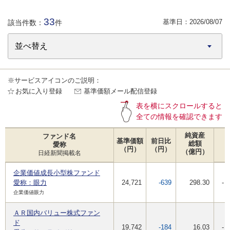
33
基準日：
2026/08/07
該当件数：
件
※サービスアイコンのご説明：
お気に入り登録
基準価額メール配信登録
表を横にスクロールすると
全ての情報を確認できます
純資産
ファンド名
基準価額
前日比
総額
愛称
（円）
（円）
（億円）
日経新聞掲載名
企業価値成長小型株ファンド
愛称：眼力
24,721
-639
298.30
-
企業価値眼力
ＡＲ国内バリュー株式ファン
ド
19,742
-184
16.03
-