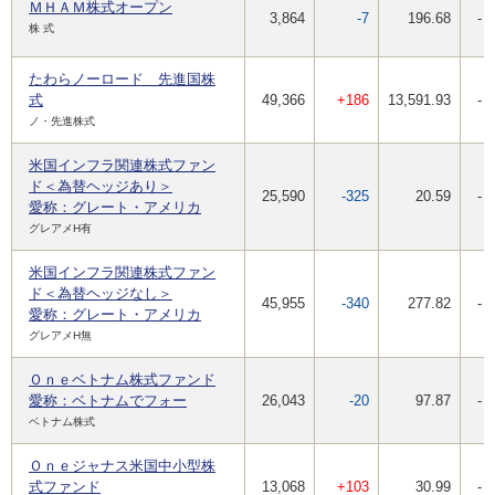
ＭＨＡＭ株式オープン
3,864
-7
196.68
-
株 式
たわらノーロード 先進国株
式
49,366
+186
13,591.93
-
ノ・先進株式
米国インフラ関連株式ファン
ド＜為替ヘッジあり＞
25,590
-325
20.59
-
愛称：グレート・アメリカ
グレアメH有
米国インフラ関連株式ファン
ド＜為替ヘッジなし＞
45,955
-340
277.82
-
愛称：グレート・アメリカ
グレアメH無
Ｏｎｅベトナム株式ファンド
愛称：ベトナムでフォー
26,043
-20
97.87
-
ベトナム株式
Ｏｎｅジャナス米国中小型株
式ファンド
13,068
+103
30.99
-