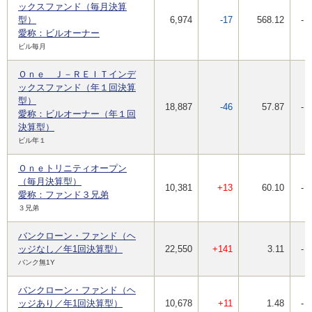
ックスファンド（毎月決算
型）
6,974
-17
568.12
-
愛称：ビルオーナー
ビル毎月
Ｏｎｅ Ｊ－ＲＥＩＴインデ
ックスファンド（年１回決算
型）
18,887
-46
57.87
-
愛称：ビルオーナー（年１回
決算型）
ビル年１
Ｏｎｅトリニティオープン
（毎月決算型）
10,381
+13
60.10
-
愛称：ファンド３兄弟
３兄弟
バンクローン・ファンド（ヘ
ッジなし／年1回決算型）
22,550
+141
3.11
-
バンク無1Y
バンクローン・ファンド（ヘ
ッジあり／年1回決算型）
10,678
+11
1.48
-