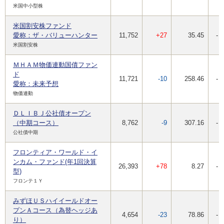
米国中小型株
米国割安株ファンド
愛称：ザ・バリューハンター
11,752
+27
35.45
-
米国割安株
ＭＨＡＭ物価連動国債ファン
ド
11,721
-10
258.46
-
愛称：未来予想
物価連動
ＤＬＩＢＪ公社債オープン
（中期コース）
8,762
-9
307.16
-
公社債中期
フロンティア・ワールド・イ
ンカム・ファンド(年1回決算
26,393
+78
8.27
-
型)
フロンテ１Ｙ
みずほＵＳハイイールドオー
プンＡコース（為替ヘッジあ
4,654
-23
78.86
-
り）