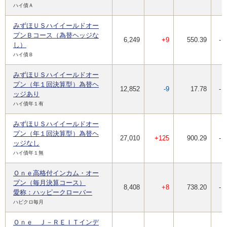
ハイ債Ａ
みずほＵＳハイイールドオー
プンＢコース（為替ヘッジな
6,249
+9
550.39
-
し）
ハイ債Ｂ
みずほＵＳハイイールドオー
プン（年１回決算型）為替ヘ
12,852
-9
17.78
-
ッジあり
ハイ債年１有
みずほＵＳハイイールドオー
プン（年１回決算型）為替ヘ
27,010
+125
900.29
-
ッジなし
ハイ債年１無
Ｏｎｅ高格付インカム・オー
プン（毎月決算コース）
8,408
+8
738.20
-
愛称：ハッピークローバー
ハピクロ毎月
Ｏｎｅ Ｊ－ＲＥＩＴインデ