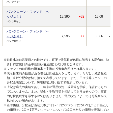
バンク有1Y
バンクローン・ファンド（ヘ
ッジなし）
13,390
+82
16.08
-
バンクHなし
バンクローン・ファンド（ヘ
ッジあり）
7,596
+7
6.66
-
バンクHあり
※前日比は前営業日との比較です。ETFで決算日が休日に該当する場合は、決
算日前営業日の基準価額(分配落前)との比較となります。
※ファンドの前日比の騰落率と実際の投資者利回りとは異なります。
※表示桁未満の数値がある場合は四捨五入をしています。ただし、純資産総
額、直近分配金は切り捨てで表示しています。また、日々決算ファンドの
分配金表記について、0円未満は切り捨てで表示しています。
※上記は過去の実績であり、将来の運用状況、成果等を示唆、保証するもの
ではありません。また、税金・手数料等を控除しておりませんので、実質
的な投資成果を示すものではありません。運用状況によっては分配金が支
払われない場合があります。
※基準価額、分配金は当初元本が1口＝1円のファンドについては1万口当たり
の価額を、1口＝1万円のファンドについては1口当たりの価額を表示してい