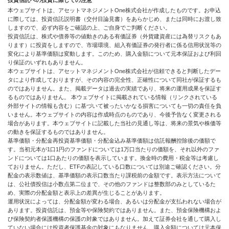
投資信託への投資に際しての注意
本ウェブサイトは、アセットマネジメントOne株式会社が作成したものです。お申込
に際しては、投資信託説明書（交付目論見書）をあらかじめ、または同時にお渡し致
しますので、必ず内容をご確認の上、ご自身でご判断ください。
投資信託は、株式や債券等の値動きのある有価証券（外貨建資産には為替リスクもあ
ります）に投資をしますので、市場環境、組入有価証券の発行者に係る信用状況等の
変化により基準価額は変動します。このため、購入金額について元本保証および利回
り保証のいずれもありません。
本ウェブサイトは、アセットマネジメントOne株式会社が信頼できると判断したデー
タにより作成しておりますが、その内容の完全性、正確性について同社が保証するも
のではありません。また、掲載データは過去の実績であり、将来の運用成果を保証す
るものではありません。 本ウェブサイトに掲載されている情報（リンクされている
外部サイトの情報も含む）に基づいて被ったいかなる損害についても一切の責任を負
いません。本ウェブサイトの内容は作成時点のものであり、今後予告なく変更される
場合があります。本ウェブサイトに記載した当社の見通し等は、将来の景気や株価等
の動きを保証するものではありません。
基準価額・分配金再投資基準価額・分配金込み基準価額は信託報酬控除後の価額で
す。当初元本が1口1円のファンドについては1万口当たりの価額を、それ以外のファ
ンドについては1口あたりの価額を表示しています。換金時の費用・税金等は考慮し
ておりません。ただし、ETFの表記している口数については別途ご確認ください。分
配金の表示数値は、基準価額の表示口数当たり課税前の金額です。表示方法について
は、公社債投信は小数点第二位まで、その他のファンドは整数部のみとしているた
め、実際の分配金額と表示上の差異が生じることがあります。
運用状況によっては、分配金額が変わる場合、あるいは分配金が支払われない場合が
あります。投資信託は、預金等や保険契約ではありません。また、預金保険機構およ
び保険契約者保護機構の保護の対象ではありません。加えて証券会社を通して購入し
ていない場合には投資者保護基金の対象にもなりません。購入金額については元本保