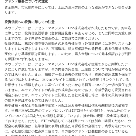
ファンド概要についての注意
資金動向、市況動向等によっては、上記の運用方針のような運用ができない場合があ
ります。
投資信託への投資に際しての注意
本ウェブサイトは、アセットマネジメントOne株式会社が作成したものです。お申込
に際しては、投資信託説明書（交付目論見書）をあらかじめ、または同時にお渡し致
しますので、必ず内容をご確認の上、ご自身でご判断ください。
投資信託は、株式や債券等の値動きのある有価証券（外貨建資産には為替リスクもあ
ります）に投資をしますので、市場環境、組入有価証券の発行者に係る信用状況等の
変化により基準価額は変動します。このため、購入金額について元本保証および利回
り保証のいずれもありません。
本ウェブサイトは、アセットマネジメントOne株式会社が信頼できると判断したデー
タにより作成しておりますが、その内容の完全性、正確性について同社が保証するも
のではありません。また、掲載データは過去の実績であり、将来の運用成果を保証す
るものではありません。 本ウェブサイトに掲載されている情報（リンクされている
外部サイトの情報も含む）に基づいて被ったいかなる損害についても一切の責任を負
いません。本ウェブサイトの内容は作成時点のものであり、今後予告なく変更される
場合があります。本ウェブサイトに記載した当社の見通し等は、将来の景気や株価等
の動きを保証するものではありません。
基準価額・分配金再投資基準価額・分配金込み基準価額は信託報酬控除後の価額で
す。当初元本が1口1円のファンドについては1万口当たりの価額を、それ以外のファ
ンドについては1口あたりの価額を表示しています。換金時の費用・税金等は考慮し
ておりません。ただし、ETFの表記している口数については別途ご確認ください。分
配金の表示数値は、基準価額の表示口数当たり課税前の金額です。表示方法について
は、公社債投信は小数点第二位まで、その他のファンドは整数部のみとしているた