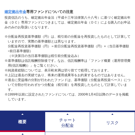
確定拠出年金
専用
ファンド
についての注意
投資信託のうち、確定拠出年金法（平成十三年法律第八十八号）に基づく確定拠出年
金（ＤＣ）専用ファンドにつきましては、確定拠出年金（ＤＣ）による購入のお申込
みのみのお取扱いとなります。
※分配金再投資基準価額（円）は、税引前の分配金を再投資したものとして計算して
いますので、実際の基準価額とは異なります。
分配金再投資基準価額（円）＝前日分配金再投資基準価額（円）×（当日基準価額
÷前日基準価額）
（※決算日の当日基準価額は税引前分配金込み）
※基準価額は信託報酬控除後です。なお、信託報酬率は「ファンド概要（運用管理費
用(信託報酬)）」をご覧ください。
※純資産総額については、表示桁未満は切り捨てで処理しております。
※上記は過去の実績であり、将来の運用成果等をお約束するものではありません。
※過去に受益権の分割が行われたファンドは、基準価額（分配金再投資ベース）につ
いて分割が行われずかつ分配金（税引前）を再投資したものとして計算していま
す。
※1999年以前に設定されたファンドについては、2000年1月4日以降のデータを掲載
しています。
チャート
概要
リスク
分配金