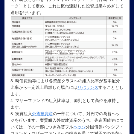
ーク）として定め、これに概ね連動した投資成果をめざして
運用を行います。
3. 時価変動等により各資産クラスへの組入比率が基本配分
比率から一定以上乖離した場合には
リバランス
することとし
ます。
4. マザーファンドの組入比率は、原則として高位を維持し
ます。
5. 実質組入
外貨建資産
の一部について、対円での為替ヘッ
ジを行います。実質組入外貨建資産のうち、先進国債券につ
いては、その一部につき為替フル
ヘッジ
外国債券パッシブ・
ファンド・マザーファンドへの投資を通じて対円での為替ヘ