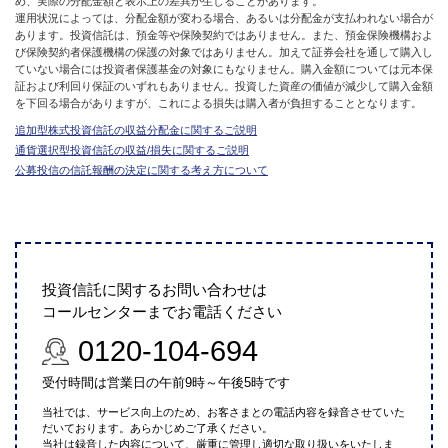
め、実際の分配金額と表示上の差異が生じることがあります。
運用状況によっては、分配金額が変わる場合、あるいは分配金が支払われない場合が
あります。投資信託は、預金等や保険契約ではありません。また、預金保険機構およ
び保険契約者保護機構の保護の対象ではありません。加えて証券会社を通して購入し
ていない場合には投資者保護基金の対象にもなりません。購入金額については元本保
証および利回り保証のいずれもありません。投資した資産の価値が減少して購入金額
を下回る場合がありますが、これによる損失は購入者が負担することとなります。
追加型株式投資信託の収益分配金に関するご説明
通貨選択型投資信託の収益/損失に関するご説明
公募投信の信託報酬の決定に関する考え方について
投資信託に関するお問い合わせは
コールセンターまでお電話ください
0120-104-694
受付時間は営業日の午前9時～午後5時です
当社では、サービス向上のため、お客さまとの電話内容を録音させていた
だいております。あらかじめご了承ください。
当社は録音した内容について、厳重に管理し適切な取り扱いをいたしま