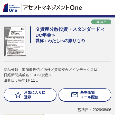
DC専用
９資産分散投資・スタンダード＜
DC年金＞
愛称：わたしへの贈りもの
商品分類：追加型投信／内外／資産複合／インデックス型
日経新聞掲載名：DC９資産ス
決算日：毎年1月11日
お気に入りに
基準価額
登録
メール配信
基準日：2026/08/06