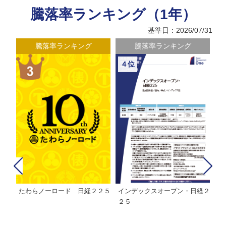
騰落率ランキング（1年）
基準日：2026/07/31
騰落率ランキング
騰落率ランキング
４位
たわらノーロード 日経２２５
インデックスオープン・日経２
Ｍ
株式フ
２５
ン