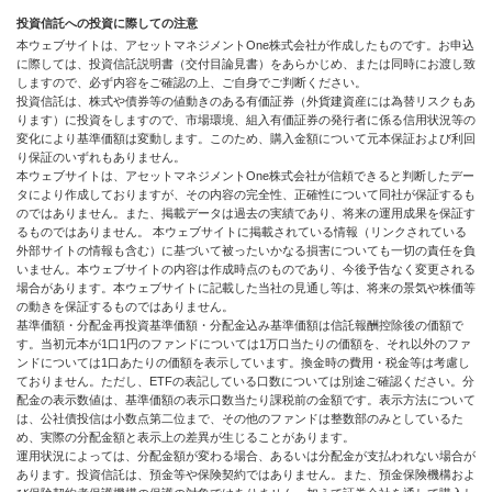
投資信託への投資に際しての注意
本ウェブサイトは、アセットマネジメントOne株式会社が作成したものです。お申込
に際しては、投資信託説明書（交付目論見書）をあらかじめ、または同時にお渡し致
しますので、必ず内容をご確認の上、ご自身でご判断ください。
投資信託は、株式や債券等の値動きのある有価証券（外貨建資産には為替リスクもあ
ります）に投資をしますので、市場環境、組入有価証券の発行者に係る信用状況等の
変化により基準価額は変動します。このため、購入金額について元本保証および利回
り保証のいずれもありません。
本ウェブサイトは、アセットマネジメントOne株式会社が信頼できると判断したデー
タにより作成しておりますが、その内容の完全性、正確性について同社が保証するも
のではありません。また、掲載データは過去の実績であり、将来の運用成果を保証す
るものではありません。 本ウェブサイトに掲載されている情報（リンクされている
外部サイトの情報も含む）に基づいて被ったいかなる損害についても一切の責任を負
いません。本ウェブサイトの内容は作成時点のものであり、今後予告なく変更される
場合があります。本ウェブサイトに記載した当社の見通し等は、将来の景気や株価等
の動きを保証するものではありません。
基準価額・分配金再投資基準価額・分配金込み基準価額は信託報酬控除後の価額で
す。当初元本が1口1円のファンドについては1万口当たりの価額を、それ以外のファ
ンドについては1口あたりの価額を表示しています。換金時の費用・税金等は考慮し
ておりません。ただし、ETFの表記している口数については別途ご確認ください。分
配金の表示数値は、基準価額の表示口数当たり課税前の金額です。表示方法について
は、公社債投信は小数点第二位まで、その他のファンドは整数部のみとしているた
め、実際の分配金額と表示上の差異が生じることがあります。
運用状況によっては、分配金額が変わる場合、あるいは分配金が支払われない場合が
あります。投資信託は、預金等や保険契約ではありません。また、預金保険機構およ