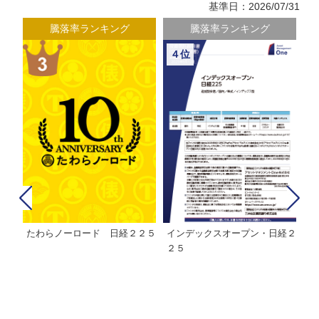
基準日：2026/07/31
騰落率ランキング
騰落率ランキング
４位
たわらノーロード 日経２２５
インデックスオープン・日経２
Ｍ
株式フ
２５
ン