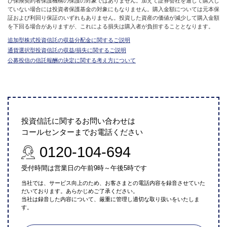
び保険契約者保護機構の保護の対象ではありません。加えて証券会社を通して購入し
ていない場合には投資者保護基金の対象にもなりません。購入金額については元本保
証および利回り保証のいずれもありません。投資した資産の価値が減少して購入金額
を下回る場合がありますが、これによる損失は購入者が負担することとなります。
追加型株式投資信託の収益分配金に関するご説明
通貨選択型投資信託の収益/損失に関するご説明
公募投信の信託報酬の決定に関する考え方について
投資信託に関するお問い合わせは
コールセンターまでお電話ください
0120-104-694
受付時間は営業日の午前9時～午後5時です
当社では、サービス向上のため、お客さまとの電話内容を録音させていた
だいております。あらかじめご了承ください。
当社は録音した内容について、厳重に管理し適切な取り扱いをいたしま
す。