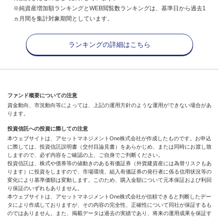
※純資産増加額ランキングとWEB閲覧数ランキングは、基準日から過去1
ヵ月間を集計対象期間としています。
ランキングの詳細はこちら
ファンド概要についての注意
資金動向、市況動向等によっては、上記の運用方針のような運用ができない場合があ
ります。
投資信託への投資に際しての注意
本ウェブサイトは、アセットマネジメントOne株式会社が作成したものです。お申込
に際しては、投資信託説明書（交付目論見書）をあらかじめ、または同時にお渡し致
しますので、必ず内容をご確認の上、ご自身でご判断ください。
投資信託は、株式や債券等の値動きのある有価証券（外貨建資産には為替リスクもあ
ります）に投資をしますので、市場環境、組入有価証券の発行者に係る信用状況等の
変化により基準価額は変動します。このため、購入金額について元本保証および利回
り保証のいずれもありません。
本ウェブサイトは、アセットマネジメントOne株式会社が信頼できると判断したデー
タにより作成しておりますが、その内容の完全性、正確性について同社が保証するも
のではありません。また、掲載データは過去の実績であり、将来の運用成果を保証す