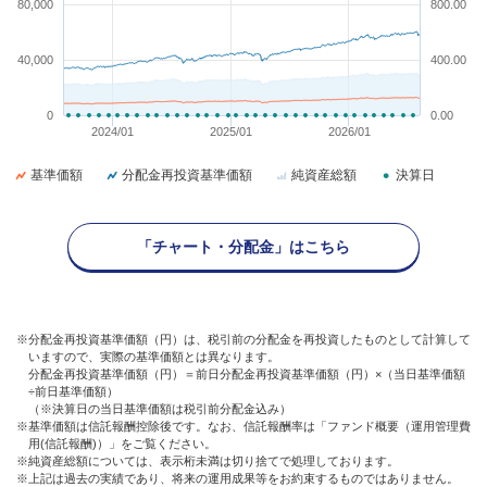
80,000
800.00
40,000
400.00
0
0.00
2024/01
2025/01
2026/01
基準価額
分配金再投資基準価額
純資産総額
決算日
「チャート・分配金」はこちら
※分配金再投資基準価額（円）は、税引前の分配金を再投資したものとして計算して
いますので、実際の基準価額とは異なります。
分配金再投資基準価額（円）＝前日分配金再投資基準価額（円）×（当日基準価額
÷前日基準価額）
（※決算日の当日基準価額は税引前分配金込み）
※基準価額は信託報酬控除後です。なお、信託報酬率は「ファンド概要（運用管理費
用(信託報酬)）」をご覧ください。
※純資産総額については、表示桁未満は切り捨てで処理しております。
※上記は過去の実績であり、将来の運用成果等をお約束するものではありません。