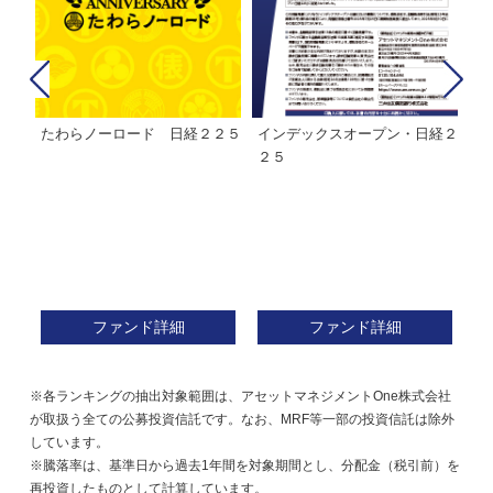
たわらノーロード 日経２２５
インデックスオープン・日経２
Ｍ
株式フ
２５
ン
ファンド詳細
ファンド詳細
※各ランキングの抽出対象範囲は、アセットマネジメントOne株式会社
が取扱う全ての公募投資信託です。なお、MRF等一部の投資信託は除外
しています。
※騰落率は、基準日から過去1年間を対象期間とし、分配金（税引前）を
再投資したものとして計算しています。