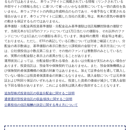
るものではありません。 本ウェブサイトに掲載されている情報（リンクされている
外部サイトの情報も含む）に基づいて被ったいかなる損害についても一切の責任を負
いません。本ウェブサイトの内容は作成時点のものであり、今後予告なく変更される
場合があります。本ウェブサイトに記載した当社の見通し等は、将来の景気や株価等
の動きを保証するものではありません。
基準価額・分配金再投資基準価額・分配金込み基準価額は信託報酬控除後の価額で
す。当初元本が1口1円のファンドについては1万口当たりの価額を、それ以外のファ
ンドについては1口あたりの価額を表示しています。換金時の費用・税金等は考慮し
ておりません。ただし、ETFの表記している口数については別途ご確認ください。分
配金の表示数値は、基準価額の表示口数当たり課税前の金額です。表示方法について
は、公社債投信は小数点第二位まで、その他のファンドは整数部のみとしているた
め、実際の分配金額と表示上の差異が生じることがあります。
運用状況によっては、分配金額が変わる場合、あるいは分配金が支払われない場合が
あります。投資信託は、預金等や保険契約ではありません。また、預金保険機構およ
び保険契約者保護機構の保護の対象ではありません。加えて証券会社を通して購入し
ていない場合には投資者保護基金の対象にもなりません。購入金額については元本保
証および利回り保証のいずれもありません。投資した資産の価値が減少して購入金額
を下回る場合がありますが、これによる損失は購入者が負担することとなります。
追加型株式投資信託の収益分配金に関するご説明
通貨選択型投資信託の収益/損失に関するご説明
公募投信の信託報酬の決定に関する考え方について