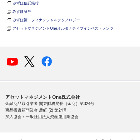
みずほ信託銀行
みずほ証券
みずほ第一フィナンシャルテクノロジー
アセットマネジメントOneオルタナティブインベストメンツ
アセットマネジメントOne株式会社
金融商品取引業者 関東財務局長（金商）第324号
商品投資顧問業者 農経 (2) 第24号
加入協会：一般社団法人資産運用業協会