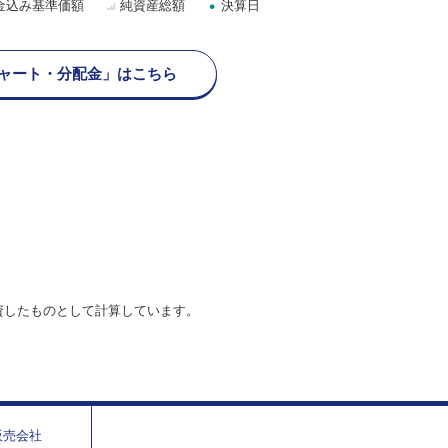
金込み基準価額
純資産総額
決算日
ャート・分配金」はこちら
資したものとして計算しています。
販売会社