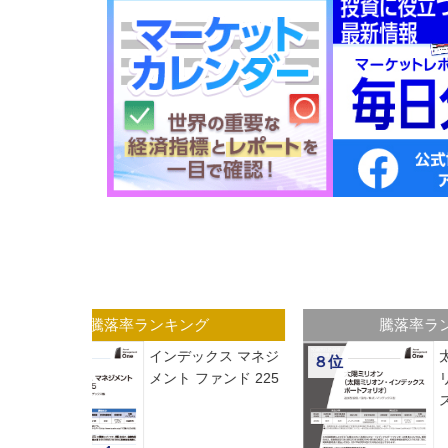
グ
騰落率ランキング
オン(太陽ミ
Ｏｎｅ 日本株ダブ
・インデック
ル・ブルファンド２
フォリオ)