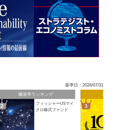
基準日：2026/07/31
騰落率ランキング
ロード
インデックスオープ
４位
５位
ン・日経２２５