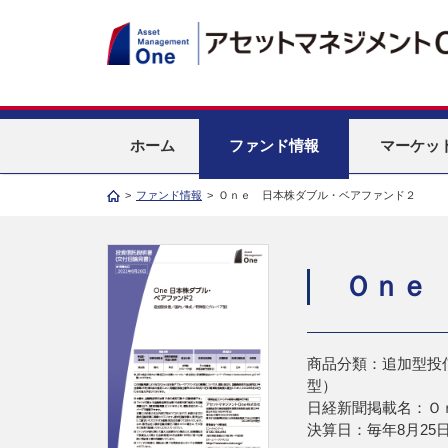
ホーム
ファンド情報
マーケッ
>
ファンド情報
>
Ｏｎｅ 日本株ダブル・ベアファンド２
Ｏｎｅ
商品分類：追加型投
型）
日経新聞掲載名：Ｏ
決算日：毎年8月25