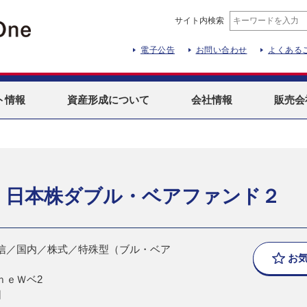
サイト内検索
電子公告
お問い合わせ
よくある
ト
情報
資産形成
について
会社情報
販売会
 日本株ダブル・ベアファンド２
信／国内／株式／特殊型（ブル・ベア
お
ｎｅＷベ2
日