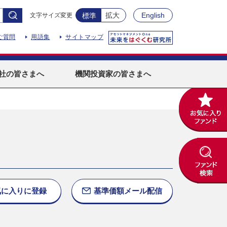
拡大
English
文字サイズ変更
標準
ご質問
用語集
サイトマップ
社
の皆さまへ
機関投資家
の皆さまへ
気に入りに
登録
基準価額
メール配信