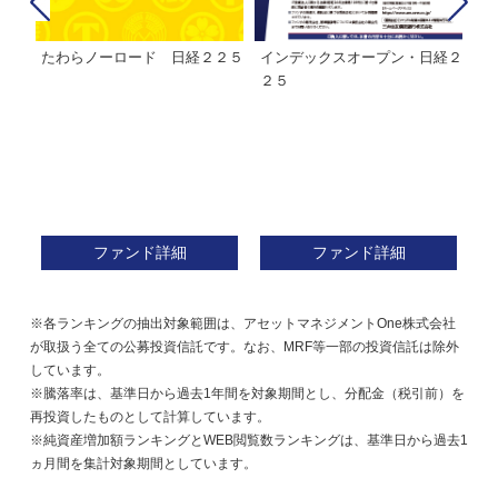
たわらノーロード 日経２２５
インデックスオープン・日経２
Ｍ
株式フ
２５
ン
ファンド詳細
ファンド詳細
※各ランキングの抽出対象範囲は、アセットマネジメントOne株式会社
が取扱う全ての公募投資信託です。なお、MRF等一部の投資信託は除外
しています。
※騰落率は、基準日から過去1年間を対象期間とし、分配金（税引前）を
再投資したものとして計算しています。
※純資産増加額ランキングとWEB閲覧数ランキングは、基準日から過去1
ヵ月間を集計対象期間としています。