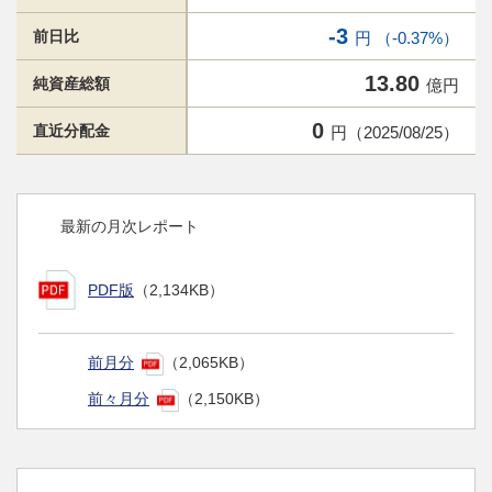
-3
前日比
円 （-0.37%）
13.80
純資産総額
億円
0
直近分配金
円（2025/08/25）
最新の月次レポート
PDF版
（2,134KB）
前月分
（2,065KB）
前々月分
（2,150KB）