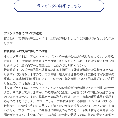
ランキングの詳細はこちら
ファンド概要についての注意
資金動向、市況動向等によっては、上記の運用方針のような運用ができない場合があ
ります。
投資信託への投資に際しての注意
本ウェブサイトは、アセットマネジメントOne株式会社が作成したものです。お申込
に際しては、投資信託説明書（交付目論見書）をあらかじめ、または同時にお渡し致
しますので、必ず内容をご確認の上、ご自身でご判断ください。
投資信託は、株式や債券等の値動きのある有価証券（外貨建資産には為替リスクもあ
ります）に投資をしますので、市場環境、組入有価証券の発行者に係る信用状況等の
変化により基準価額は変動します。このため、購入金額について元本保証および利回
り保証のいずれもありません。
本ウェブサイトは、アセットマネジメントOne株式会社が信頼できると判断したデー
タにより作成しておりますが、その内容の完全性、正確性について同社が保証するも
のではありません。また、掲載データは過去の実績であり、将来の運用成果を保証す
るものではありません。 本ウェブサイトに掲載されている情報（リンクされている
外部サイトの情報も含む）に基づいて被ったいかなる損害についても一切の責任を負
いません。本ウェブサイトの内容は作成時点のものであり、今後予告なく変更される
場合があります。本ウェブサイトに記載した当社の見通し等は、将来の景気や株価等