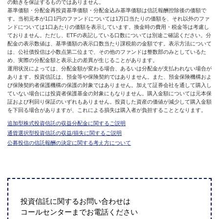
の動きを保証するものではありません。
基準価額・分配金再投資基準価額・分配金込み基準価額は信託報酬控除後の価額で
す。当初元本が1口1円のファンドについては1万口当たりの価額を、それ以外のファ
ンドについては1口あたりの価額を表示しています。換金時の費用・税金等は考慮し
ておりません。ただし、ETFの表記している口数については別途ご確認ください。分
配金の表示数値は、基準価額の表示口数当たり課税前の金額です。表示方法について
は、公社債投信は小数点第二位まで、その他のファンドは整数部のみとしているた
め、実際の分配金額と表示上の差異が生じることがあります。
運用状況によっては、分配金額が変わる場合、あるいは分配金が支払われない場合が
あります。投資信託は、預金等や保険契約ではありません。また、預金保険機構およ
び保険契約者保護機構の保護の対象ではありません。加えて証券会社を通して購入し
ていない場合には投資者保護基金の対象にもなりません。購入金額については元本保
証および利回り保証のいずれもありません。投資した資産の価値が減少して購入金額
を下回る場合がありますが、これによる損失は購入者が負担することとなります。
追加型株式投資信託の収益分配金に関するご説明
通貨選択型投資信託の収益/損失に関するご説明
公募投信の信託報酬の決定に関する考え方について
投資信託に関するお問い合わせは
コールセンターまでお電話ください