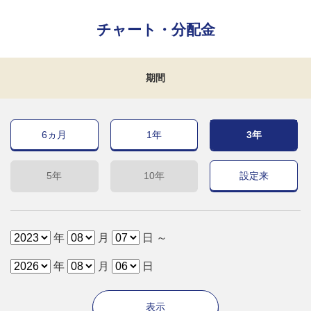
チャート・分配金
期間
6ヵ月
1年
3年
5年
10年
設定来
年
月
日 ～
年
月
日
表示