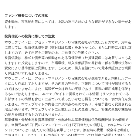
ファンド概要についての注意
資金動向、市況動向等によっては、上記の運用方針のような運用ができない場合があ
ります。
投資信託への投資に際しての注意
本ウェブサイトは、アセットマネジメントOne株式会社が作成したものです。お申込
に際しては、投資信託説明書（交付目論見書）をあらかじめ、または同時にお渡し致
しますので、必ず内容をご確認の上、ご自身でご判断ください。
投資信託は、株式や債券等の値動きのある有価証券（外貨建資産には為替リスクもあ
ります）に投資をしますので、市場環境、組入有価証券の発行者に係る信用状況等の
変化により基準価額は変動します。このため、購入金額について元本保証および利回
り保証のいずれもありません。
本ウェブサイトは、アセットマネジメントOne株式会社が信頼できると判断したデー
タにより作成しておりますが、その内容の完全性、正確性について同社が保証するも
のではありません。また、掲載データは過去の実績であり、将来の運用成果を保証す
るものではありません。 本ウェブサイトに掲載されている情報（リンクされている
外部サイトの情報も含む）に基づいて被ったいかなる損害についても一切の責任を負
いません。本ウェブサイトの内容は作成時点のものであり、今後予告なく変更される
場合があります。本ウェブサイトに記載した当社の見通し等は、将来の景気や株価等
の動きを保証するものではありません。
基準価額・分配金再投資基準価額・分配金込み基準価額は信託報酬控除後の価額で
す。当初元本が1口1円のファンドについては1万口当たりの価額を、それ以外のファ
ンドについては1口あたりの価額を表示しています。換金時の費用・税金等は考慮し
ておりません。ただし、ETFの表記している口数については別途ご確認ください。分