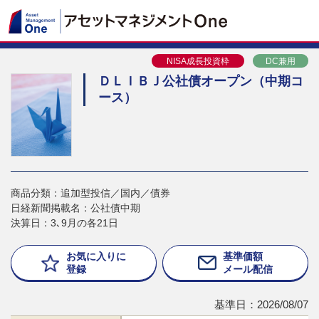
NISA成長投資枠
DC兼用
ＤＬＩＢＪ公社債オープン（中期コ
ース）
商品分類：追加型投信／国内／債券
日経新聞掲載名：公社債中期
決算日：3､9月の各21日
お気に入りに
基準価額
登録
メール配信
基準日：2026/08/07