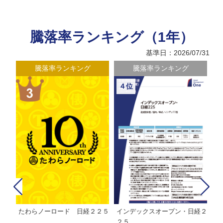
騰落率ランキング（1年）
基準日：2026/07/31
騰落率ランキング
騰落率ランキング
４位
たわらノーロード 日経２２５
インデックスオープン・日経２
Ｍ
株式フ
２５
ン