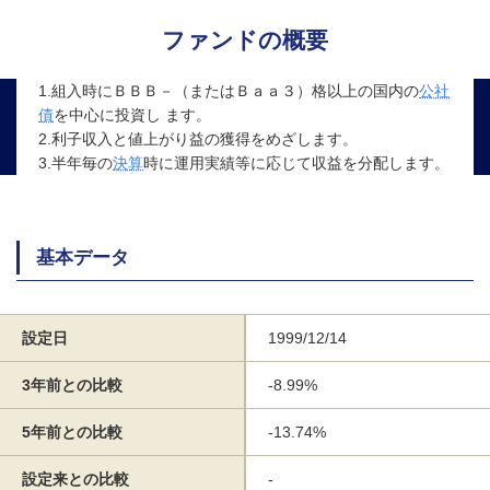
ファンドの概要
1.組入時にＢＢＢ－（またはＢａａ３）格以上の国内の
公社
債
を中心に投資し ます。
2.利子収入と値上がり益の獲得をめざします。
3.半年毎の
決算
時に運用実績等に応じて収益を分配します。
基本データ
設定日
1999/12/14
3年前との比較
-8.99%
5年前との比較
-13.74%
設定来との比較
-