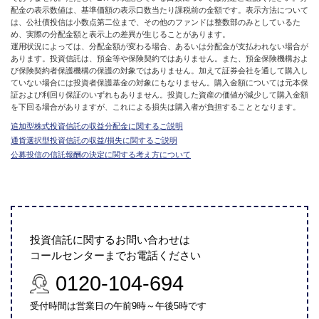
配金の表示数値は、基準価額の表示口数当たり課税前の金額です。表示方法について
は、公社債投信は小数点第二位まで、その他のファンドは整数部のみとしているた
め、実際の分配金額と表示上の差異が生じることがあります。
運用状況によっては、分配金額が変わる場合、あるいは分配金が支払われない場合が
あります。投資信託は、預金等や保険契約ではありません。また、預金保険機構およ
び保険契約者保護機構の保護の対象ではありません。加えて証券会社を通して購入し
ていない場合には投資者保護基金の対象にもなりません。購入金額については元本保
証および利回り保証のいずれもありません。投資した資産の価値が減少して購入金額
を下回る場合がありますが、これによる損失は購入者が負担することとなります。
追加型株式投資信託の収益分配金に関するご説明
通貨選択型投資信託の収益/損失に関するご説明
公募投信の信託報酬の決定に関する考え方について
投資信託に関するお問い合わせは
コールセンターまでお電話ください
0120-104-694
受付時間は営業日の午前9時～午後5時です