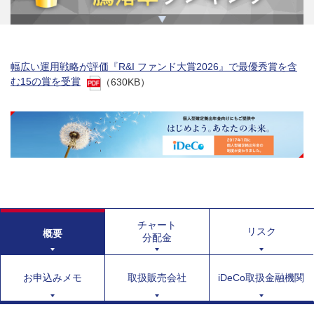
幅広い運用戦略が評価『R&I ファンド大賞2026』で最優秀賞を含
む15の賞を受賞
（630KB）
チャート
リスク
概要
分配金
お申込みメモ
取扱販売会社
iDeCo取扱金融機関