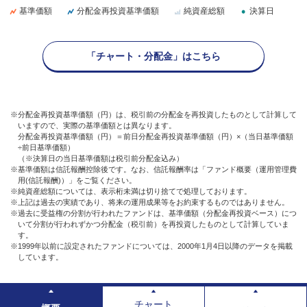
基準価額
分配金再投資基準価額
純資産総額
決算日
「チャート・分配金」はこちら
※分配金再投資基準価額（円）は、税引前の分配金を再投資したものとして計算して
いますので、実際の基準価額とは異なります。
分配金再投資基準価額（円）＝前日分配金再投資基準価額（円）×（当日基準価額
÷前日基準価額）
（※決算日の当日基準価額は税引前分配金込み）
※基準価額は信託報酬控除後です。なお、信託報酬率は「ファンド概要（運用管理費
用(信託報酬)）」をご覧ください。
※純資産総額については、表示桁未満は切り捨てで処理しております。
※上記は過去の実績であり、将来の運用成果等をお約束するものではありません。
※過去に受益権の分割が行われたファンドは、基準価額（分配金再投資ベース）につ
いて分割が行われずかつ分配金（税引前）を再投資したものとして計算していま
す。
※1999年以前に設定されたファンドについては、2000年1月4日以降のデータを掲載
しています。
チャート