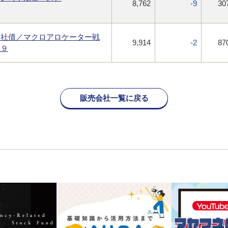
8,762
-9
30
ス社債／マクロアロケーター戦
9,914
-2
87
０９
販売会社一覧に戻る