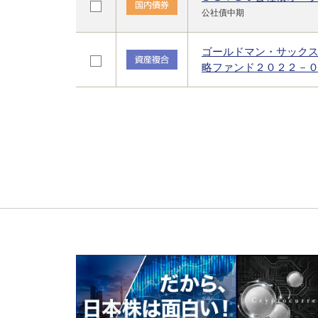
公社債中期
ゴールドマン・サック
略ファンド２０２２－