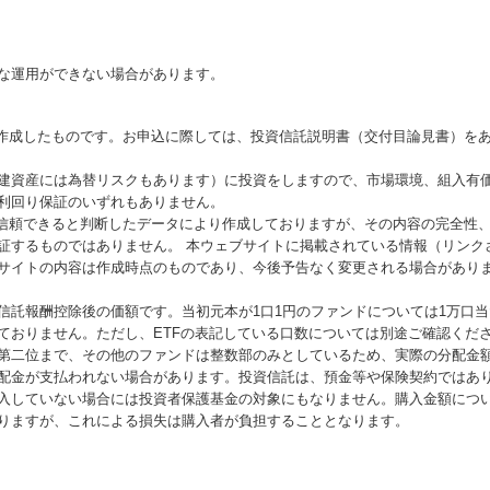
な運用ができない場合があります。
が作成したものです。お申込に際しては、投資信託説明書（交付目論見書）を
建資産には為替リスクもあります）に投資をしますので、市場環境、組入有
利回り保証のいずれもありません。
が信頼できると判断したデータにより作成しておりますが、その内容の完全性
証するものではありません。 本ウェブサイトに掲載されている情報（リンク
サイトの内容は作成時点のものであり、今後予告なく変更される場合があり
信託報酬控除後の価額です。当初元本が1口1円のファンドについては1万口
ておりません。ただし、ETFの表記している口数については別途ご確認くだ
第二位まで、その他のファンドは整数部のみとしているため、実際の分配金
配金が支払われない場合があります。投資信託は、預金等や保険契約ではあ
入していない場合には投資者保護基金の対象にもなりません。購入金額につ
りますが、これによる損失は購入者が負担することとなります。