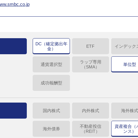
www.smbc.co.jp
DC（確定拠出年
ETF
インデック
金）
ラップ専用
通貨選択型
単位型
（SMA）
成功報酬型
国内株式
内外株式
海外株
不動産投信
資産複合（
海外債券
（REIT）
ンス）