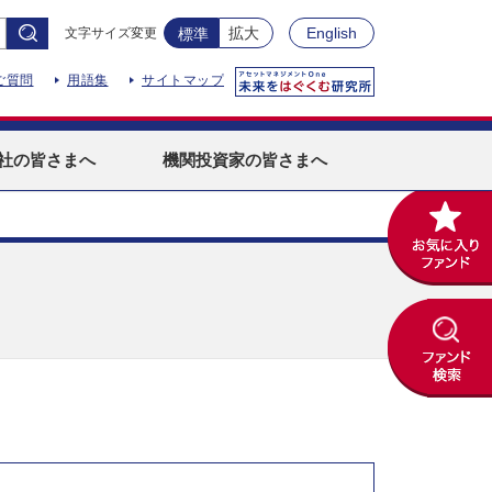
拡大
English
文字サイズ変更
標準
ご質問
用語集
サイトマップ
社
の皆さまへ
機関投資家
の皆さまへ