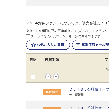
※NISA対象ファンドについては、販売会社によ
※タイトル項目の下の三角ボタン（
）をクリック
チェックを入れたファンドを一括で登録できます。
お気に入りに
登録
基準価額
メール配
選択
投資対象
フ
日経
ＤＬＩＢＪ公社債オー
公社債短期
ＤＬＩＢＪ公社債オー