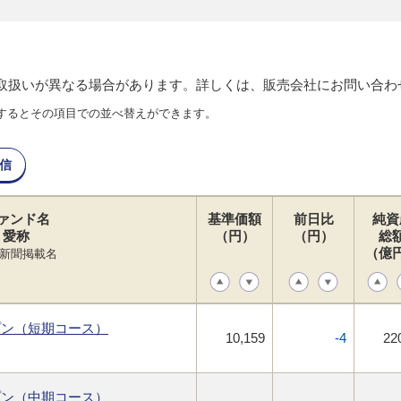
り取扱いが異なる場合があります。詳しくは、販売会社にお問い合わ
するとその項目での並べ替えができます。
信
ァンド名
基準価額
前日比
純資
愛称
（円）
（円）
総
（億
新聞掲載名
プン（短期コース）
10,159
-4
22
プン（中期コース）