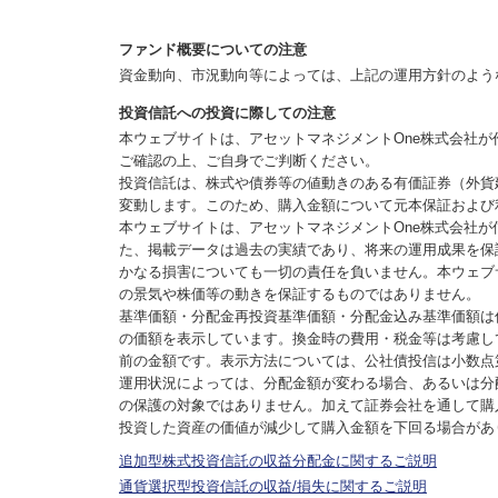
ファンド概要についての注意
資金動向、市況動向等によっては、上記の運用方針のよう
投資信託への投資に際しての注意
本ウェブサイトは、アセットマネジメントOne株式会社
ご確認の上、ご自身でご判断ください。
投資信託は、株式や債券等の値動きのある有価証券（外貨
変動します。このため、購入金額について元本保証および
本ウェブサイトは、アセットマネジメントOne株式会社
た、掲載データは過去の実績であり、将来の運用成果を保
かなる損害についても一切の責任を負いません。本ウェブ
の景気や株価等の動きを保証するものではありません。
基準価額・分配金再投資基準価額・分配金込み基準価額は
の価額を表示しています。換金時の費用・税金等は考慮し
前の金額です。表示方法については、公社債投信は小数点
運用状況によっては、分配金額が変わる場合、あるいは分
の保護の対象ではありません。加えて証券会社を通して購
投資した資産の価値が減少して購入金額を下回る場合があ
追加型株式投資信託の収益分配金に関するご説明
通貨選択型投資信託の収益/損失に関するご説明