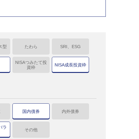
ス型
たわら
SRI、ESG
NISAつみたて投
NISA成長投資枠
資枠
式
国内債券
内外債券
バラ
その他