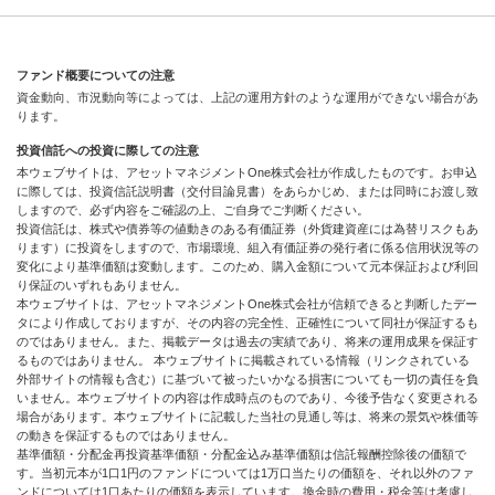
ファンド概要についての注意
資金動向、市況動向等によっては、上記の運用方針のような運用ができない場合があ
ります。
投資信託への投資に際しての注意
本ウェブサイトは、アセットマネジメントOne株式会社が作成したものです。お申込
に際しては、投資信託説明書（交付目論見書）をあらかじめ、または同時にお渡し致
しますので、必ず内容をご確認の上、ご自身でご判断ください。
投資信託は、株式や債券等の値動きのある有価証券（外貨建資産には為替リスクもあ
ります）に投資をしますので、市場環境、組入有価証券の発行者に係る信用状況等の
変化により基準価額は変動します。このため、購入金額について元本保証および利回
り保証のいずれもありません。
本ウェブサイトは、アセットマネジメントOne株式会社が信頼できると判断したデー
タにより作成しておりますが、その内容の完全性、正確性について同社が保証するも
のではありません。また、掲載データは過去の実績であり、将来の運用成果を保証す
るものではありません。 本ウェブサイトに掲載されている情報（リンクされている
外部サイトの情報も含む）に基づいて被ったいかなる損害についても一切の責任を負
いません。本ウェブサイトの内容は作成時点のものであり、今後予告なく変更される
場合があります。本ウェブサイトに記載した当社の見通し等は、将来の景気や株価等
の動きを保証するものではありません。
基準価額・分配金再投資基準価額・分配金込み基準価額は信託報酬控除後の価額で
す。当初元本が1口1円のファンドについては1万口当たりの価額を、それ以外のファ
ンドについては1口あたりの価額を表示しています。換金時の費用・税金等は考慮し