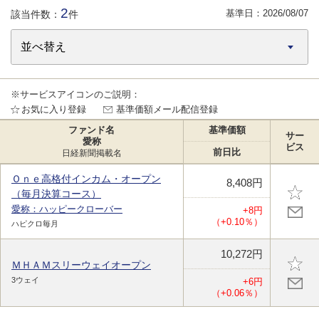
2
基準日：
2026/08/07
該当件数：
件
※サービスアイコンのご説明：
お気に入り登録
基準価額メール配信登録
ファンド名
基準価額
サー
愛称
ビス
前日比
日経新聞掲載名
Ｏｎｅ高格付インカム・オープン
8,408円
（毎月決算コース）
愛称：ハッピークローバー
+8円
（+0.10％）
ハピクロ毎月
10,272円
ＭＨＡＭスリーウェイオープン
3ウェイ
+6円
（+0.06％）