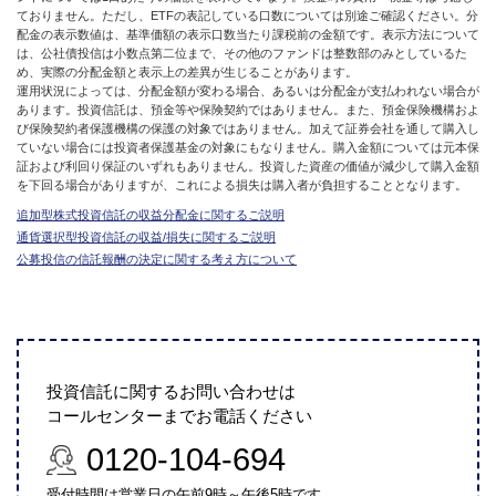
ておりません。ただし、ETFの表記している口数については別途ご確認ください。分
配金の表示数値は、基準価額の表示口数当たり課税前の金額です。表示方法について
は、公社債投信は小数点第二位まで、その他のファンドは整数部のみとしているた
め、実際の分配金額と表示上の差異が生じることがあります。
運用状況によっては、分配金額が変わる場合、あるいは分配金が支払われない場合が
あります。投資信託は、預金等や保険契約ではありません。また、預金保険機構およ
び保険契約者保護機構の保護の対象ではありません。加えて証券会社を通して購入し
ていない場合には投資者保護基金の対象にもなりません。購入金額については元本保
証および利回り保証のいずれもありません。投資した資産の価値が減少して購入金額
を下回る場合がありますが、これによる損失は購入者が負担することとなります。
追加型株式投資信託の収益分配金に関するご説明
通貨選択型投資信託の収益/損失に関するご説明
公募投信の信託報酬の決定に関する考え方について
投資信託に関するお問い合わせは
コールセンターまでお電話ください
0120-104-694
受付時間は営業日の午前9時～午後5時です