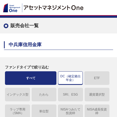
販売会社一覧
中兵庫信用金庫
ファンドタイプで絞り込む
DC（確定拠出
すべて
ETF
年金）
インデックス型
たわら
SRI、ESG
通貨選択型
ラップ専用
NISAつみたて
NISA成長投資
単位型
（SMA）
投資枠
枠