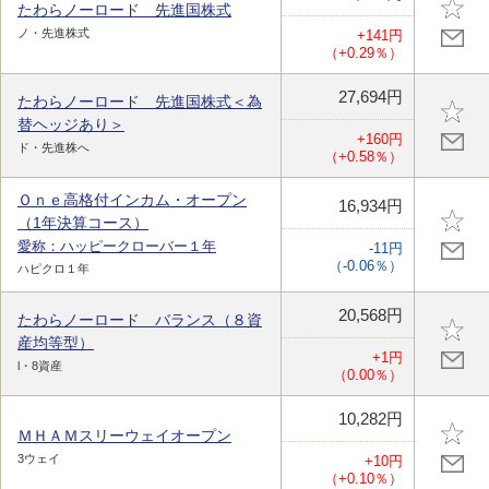
たわらノーロード 先進国株式
ノ・先進株式
+141円
（+0.29％）
27,694円
たわらノーロード 先進国株式＜為
替ヘッジあり＞
+160円
ド・先進株へ
（+0.58％）
Ｏｎｅ高格付インカム・オープン
16,934円
（1年決算コース）
愛称：ハッピークローバー１年
-11円
（-0.06％）
ハピクロ１年
20,568円
たわらノーロード バランス（８資
産均等型）
+1円
l・8資産
（0.00％）
10,282円
ＭＨＡＭスリーウェイオープン
3ウェイ
+10円
（+0.10％）