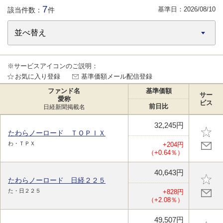
7
基準日：
2026/08/10
該当件数：
件
※サービスアイコンのご説明：
お気に入り登録
基準価額メール配信登録
ファンド名
基準価額
サー
愛称
ビス
前日比
日経新聞掲載名
32,245円
たわらノーロード ＴＯＰＩＸ
わ・ＴＰＸ
+204円
（+0.64％）
40,643円
たわらノーロード 日経２２５
た・日２２５
+828円
（+2.08％）
49,507円