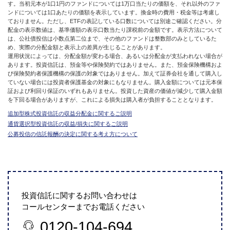
す。当初元本が1口1円のファンドについては1万口当たりの価額を、それ以外のファ
ンドについては1口あたりの価額を表示しています。換金時の費用・税金等は考慮し
ておりません。ただし、ETFの表記している口数については別途ご確認ください。分
配金の表示数値は、基準価額の表示口数当たり課税前の金額です。表示方法について
は、公社債投信は小数点第二位まで、その他のファンドは整数部のみとしているた
め、実際の分配金額と表示上の差異が生じることがあります。
運用状況によっては、分配金額が変わる場合、あるいは分配金が支払われない場合が
あります。投資信託は、預金等や保険契約ではありません。また、預金保険機構およ
び保険契約者保護機構の保護の対象ではありません。加えて証券会社を通して購入し
ていない場合には投資者保護基金の対象にもなりません。購入金額については元本保
証および利回り保証のいずれもありません。投資した資産の価値が減少して購入金額
を下回る場合がありますが、これによる損失は購入者が負担することとなります。
追加型株式投資信託の収益分配金に関するご説明
通貨選択型投資信託の収益/損失に関するご説明
公募投信の信託報酬の決定に関する考え方について
投資信託に関するお問い合わせは
コールセンターまでお電話ください
0120-104-694