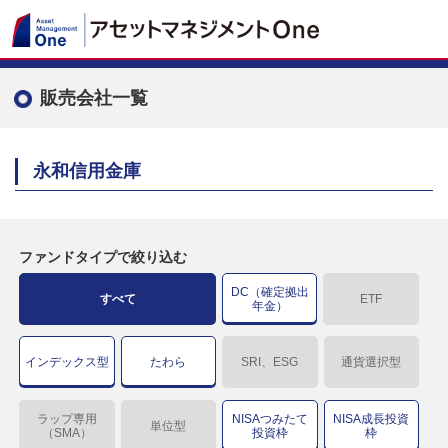
販売会社一覧
永和信用金庫
ファンドタイプで絞り込む
DC（確定拠出
すべて
ETF
年金）
インデックス型
たわら
SRI、ESG
通貨選択型
ラップ専用
NISAつみたて
NISA成長投資
単位型
（SMA）
投資枠
枠