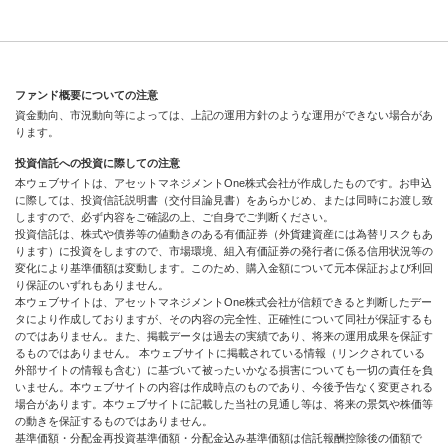
ファンド概要についての注意
資金動向、市況動向等によっては、上記の運用方針のような運用ができない場合があ
ります。
投資信託への投資に際しての注意
本ウェブサイトは、アセットマネジメントOne株式会社が作成したものです。お申込
に際しては、投資信託説明書（交付目論見書）をあらかじめ、または同時にお渡し致
しますので、必ず内容をご確認の上、ご自身でご判断ください。
投資信託は、株式や債券等の値動きのある有価証券（外貨建資産には為替リスクもあ
ります）に投資をしますので、市場環境、組入有価証券の発行者に係る信用状況等の
変化により基準価額は変動します。このため、購入金額について元本保証および利回
り保証のいずれもありません。
本ウェブサイトは、アセットマネジメントOne株式会社が信頼できると判断したデー
タにより作成しておりますが、その内容の完全性、正確性について同社が保証するも
のではありません。また、掲載データは過去の実績であり、将来の運用成果を保証す
るものではありません。 本ウェブサイトに掲載されている情報（リンクされている
外部サイトの情報も含む）に基づいて被ったいかなる損害についても一切の責任を負
いません。本ウェブサイトの内容は作成時点のものであり、今後予告なく変更される
場合があります。本ウェブサイトに記載した当社の見通し等は、将来の景気や株価等
の動きを保証するものではありません。
基準価額・分配金再投資基準価額・分配金込み基準価額は信託報酬控除後の価額で