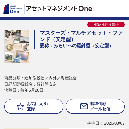
NISA成長投資枠
マスターズ・マルチアセット・ファ
ンド（安定型）
愛称：みらいへの羅針盤（安定型）
商品分類：追加型投信／内外／資産複合
日経新聞掲載名：羅針盤安定
決算日：毎年6月28日
お気に入りに
基準価額
登録
メール配信
基準日：2026/08/07