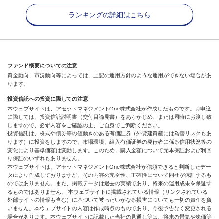
ランキングの詳細はこちら
ファンド概要についての注意
資金動向、市況動向等によっては、上記の運用方針のような運用ができない場合があ
ります。
投資信託への投資に際しての注意
本ウェブサイトは、アセットマネジメントOne株式会社が作成したものです。お申込
に際しては、投資信託説明書（交付目論見書）をあらかじめ、または同時にお渡し致
しますので、必ず内容をご確認の上、ご自身でご判断ください。
投資信託は、株式や債券等の値動きのある有価証券（外貨建資産には為替リスクもあ
ります）に投資をしますので、市場環境、組入有価証券の発行者に係る信用状況等の
変化により基準価額は変動します。このため、購入金額について元本保証および利回
り保証のいずれもありません。
本ウェブサイトは、アセットマネジメントOne株式会社が信頼できると判断したデー
タにより作成しておりますが、その内容の完全性、正確性について同社が保証するも
のではありません。また、掲載データは過去の実績であり、将来の運用成果を保証す
るものではありません。 本ウェブサイトに掲載されている情報（リンクされている
外部サイトの情報も含む）に基づいて被ったいかなる損害についても一切の責任を負
いません。本ウェブサイトの内容は作成時点のものであり、今後予告なく変更される
場合があります。本ウェブサイトに記載した当社の見通し等は、将来の景気や株価等