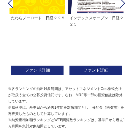
たわらノーロード 日経２２５
インデックスオープン・日経２
Ｍ
株式フ
２５
ン
ファンド詳細
ファンド詳細
※各ランキングの抽出対象範囲は、アセットマネジメントOne株式会社
が取扱う全ての公募投資信託です。なお、MRF等一部の投資信託は除外
しています。
※騰落率は、基準日から過去1年間を対象期間とし、分配金（税引前）を
再投資したものとして計算しています。
※純資産増加額ランキングとWEB閲覧数ランキングは、基準日から過去1
ヵ月間を集計対象期間としています。