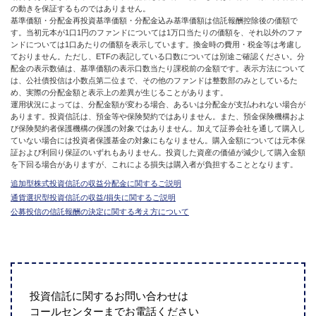
の動きを保証するものではありません。
基準価額・分配金再投資基準価額・分配金込み基準価額は信託報酬控除後の価額で
す。当初元本が1口1円のファンドについては1万口当たりの価額を、それ以外のファ
ンドについては1口あたりの価額を表示しています。換金時の費用・税金等は考慮し
ておりません。ただし、ETFの表記している口数については別途ご確認ください。分
配金の表示数値は、基準価額の表示口数当たり課税前の金額です。表示方法について
は、公社債投信は小数点第二位まで、その他のファンドは整数部のみとしているた
め、実際の分配金額と表示上の差異が生じることがあります。
運用状況によっては、分配金額が変わる場合、あるいは分配金が支払われない場合が
あります。投資信託は、預金等や保険契約ではありません。また、預金保険機構およ
び保険契約者保護機構の保護の対象ではありません。加えて証券会社を通して購入し
ていない場合には投資者保護基金の対象にもなりません。購入金額については元本保
証および利回り保証のいずれもありません。投資した資産の価値が減少して購入金額
を下回る場合がありますが、これによる損失は購入者が負担することとなります。
追加型株式投資信託の収益分配金に関するご説明
通貨選択型投資信託の収益/損失に関するご説明
公募投信の信託報酬の決定に関する考え方について
投資信託に関するお問い合わせは
コールセンターまでお電話ください