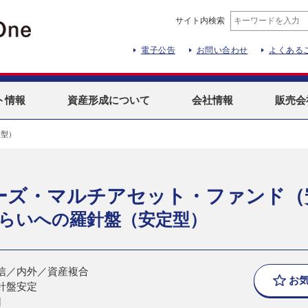
サイト内検索
電子公告
お問い合わせ
よくある
ト
情報
資産形成
について
会社情報
販売会
定型）
ーズ・マルチアセット・ファンド（
らいへの羅針盤（安定型）
信／内外／資産複合
お
針盤安定
日