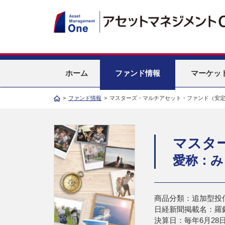
ホーム
ファンド情報
マーケッ
>
ファンド情報
>
マスターズ・マルチアセット・ファンド（安
マスタ
愛称：み
商品分類：追加型投
日経新聞掲載名：羅
決算日：毎年6月28