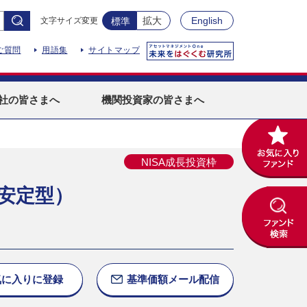
拡大
English
文字サイズ変更
標準
ご質問
用語集
サイトマップ
社
の皆さまへ
機関投資家
の皆さまへ
NISA成長投資枠
安定型）
気に入りに
登録
基準価額
メール配信