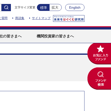
拡大
English
文字サイズ変更
標準
ご質問
用語集
サイトマップ
社
の皆さまへ
機関投資家
の皆さまへ