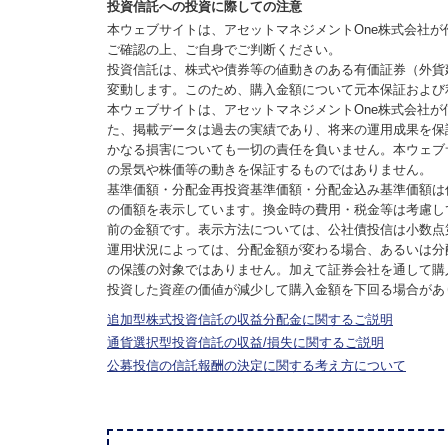
投資信託への投資に際しての注意
本ウェブサイトは、アセットマネジメントOne株式会社
ご確認の上、ご自身でご判断ください。
投資信託は、株式や債券等の値動きのある有価証券（外貨
変動します。このため、購入金額について元本保証および
本ウェブサイトは、アセットマネジメントOne株式会社
た、掲載データは過去の実績であり、将来の運用成果を保
かなる損害についても一切の責任を負いません。本ウェブ
の景気や株価等の動きを保証するものではありません。
基準価額・分配金再投資基準価額・分配金込み基準価額は
の価額を表示しています。換金時の費用・税金等は考慮し
前の金額です。表示方法については、公社債投信は小数点
運用状況によっては、分配金額が変わる場合、あるいは分
の保護の対象ではありません。加えて証券会社を通して購
投資した資産の価値が減少して購入金額を下回る場合があ
追加型株式投資信託の収益分配金に関するご説明
通貨選択型投資信託の収益/損失に関するご説明
公募投信の信託報酬の決定に関する考え方について