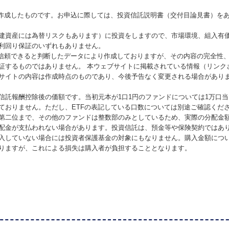
が作成したものです。お申込に際しては、投資信託説明書（交付目論見書）を
建資産には為替リスクもあります）に投資をしますので、市場環境、組入有
利回り保証のいずれもありません。
が信頼できると判断したデータにより作成しておりますが、その内容の完全性
証するものではありません。 本ウェブサイトに掲載されている情報（リンク
サイトの内容は作成時点のものであり、今後予告なく変更される場合があり
信託報酬控除後の価額です。当初元本が1口1円のファンドについては1万口
ておりません。ただし、ETFの表記している口数については別途ご確認くだ
第二位まで、その他のファンドは整数部のみとしているため、実際の分配金
配金が支払われない場合があります。投資信託は、預金等や保険契約ではあ
入していない場合には投資者保護基金の対象にもなりません。購入金額につ
りますが、これによる損失は購入者が負担することとなります。