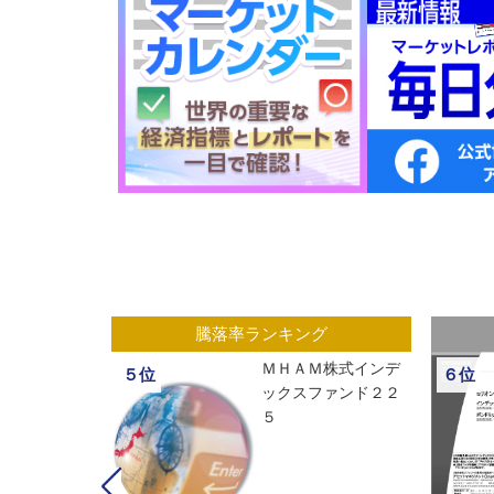
グ
騰落率ランキング
ックスオープ
ＭＨＡＭ株式インデ
５位
６位
経２２５
ックスファンド２２
５