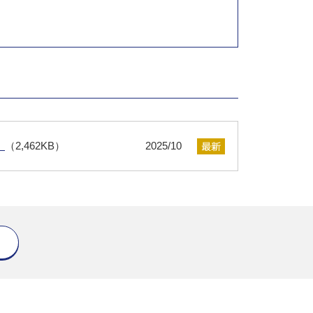
）
（2,462KB）
2025/10