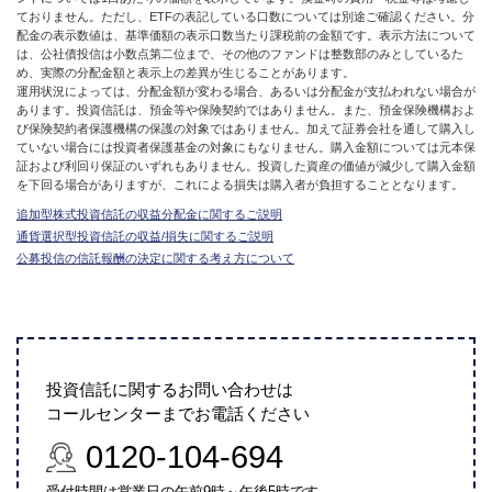
ておりません。ただし、ETFの表記している口数については別途ご確認ください。分
配金の表示数値は、基準価額の表示口数当たり課税前の金額です。表示方法について
は、公社債投信は小数点第二位まで、その他のファンドは整数部のみとしているた
め、実際の分配金額と表示上の差異が生じることがあります。
運用状況によっては、分配金額が変わる場合、あるいは分配金が支払われない場合が
あります。投資信託は、預金等や保険契約ではありません。また、預金保険機構およ
び保険契約者保護機構の保護の対象ではありません。加えて証券会社を通して購入し
ていない場合には投資者保護基金の対象にもなりません。購入金額については元本保
証および利回り保証のいずれもありません。投資した資産の価値が減少して購入金額
を下回る場合がありますが、これによる損失は購入者が負担することとなります。
追加型株式投資信託の収益分配金に関するご説明
通貨選択型投資信託の収益/損失に関するご説明
公募投信の信託報酬の決定に関する考え方について
投資信託に関するお問い合わせは
コールセンターまでお電話ください
0120-104-694
受付時間は営業日の午前9時～午後5時です