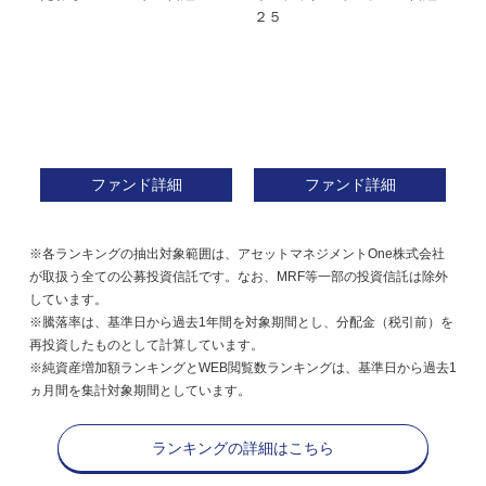
株式フ
２５
ン
ファンド詳細
ファンド詳細
※各ランキングの抽出対象範囲は、アセットマネジメントOne株式会社
が取扱う全ての公募投資信託です。なお、MRF等一部の投資信託は除外
しています。
※騰落率は、基準日から過去1年間を対象期間とし、分配金（税引前）を
再投資したものとして計算しています。
※純資産増加額ランキングとWEB閲覧数ランキングは、基準日から過去1
ヵ月間を集計対象期間としています。
ランキングの詳細はこちら