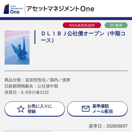
NISA成長投資枠
DC兼用
ＤＬＩＢＪ公社債オープン（中期コ
ース）
商品分類：追加型投信／国内／債券
日経新聞掲載名：公社債中期
決算日：3､9月の各21日
お気に入りに
基準価額
登録
メール配信
基準日：2026/08/07