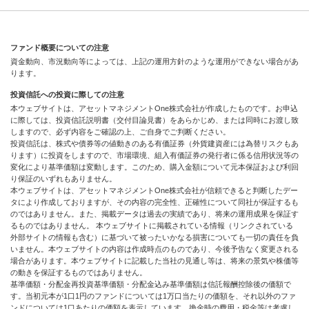
ファンド概要についての注意
資金動向、市況動向等によっては、上記の運用方針のような運用ができない場合があ
ります。
投資信託への投資に際しての注意
本ウェブサイトは、アセットマネジメントOne株式会社が作成したものです。お申込
に際しては、投資信託説明書（交付目論見書）をあらかじめ、または同時にお渡し致
しますので、必ず内容をご確認の上、ご自身でご判断ください。
投資信託は、株式や債券等の値動きのある有価証券（外貨建資産には為替リスクもあ
ります）に投資をしますので、市場環境、組入有価証券の発行者に係る信用状況等の
変化により基準価額は変動します。このため、購入金額について元本保証および利回
り保証のいずれもありません。
本ウェブサイトは、アセットマネジメントOne株式会社が信頼できると判断したデー
タにより作成しておりますが、その内容の完全性、正確性について同社が保証するも
のではありません。また、掲載データは過去の実績であり、将来の運用成果を保証す
るものではありません。 本ウェブサイトに掲載されている情報（リンクされている
外部サイトの情報も含む）に基づいて被ったいかなる損害についても一切の責任を負
いません。本ウェブサイトの内容は作成時点のものであり、今後予告なく変更される
場合があります。本ウェブサイトに記載した当社の見通し等は、将来の景気や株価等
の動きを保証するものではありません。
基準価額・分配金再投資基準価額・分配金込み基準価額は信託報酬控除後の価額で
す。当初元本が1口1円のファンドについては1万口当たりの価額を、それ以外のファ
ンドについては1口あたりの価額を表示しています。換金時の費用・税金等は考慮し