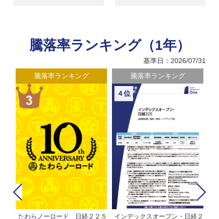
騰落率ランキング（1年）
基準日：2026/07/31
騰落率ランキング
騰落率ランキング
４位
たわらノーロード 日経２２５
インデックスオープン・日経２
Ｍ