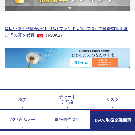
幅広い運用戦略が評価『R&I ファンド大賞2026』で最優秀賞を含
む15の賞を受賞
（630KB）
チャート
概要
リスク
分配金
お申込みメモ
取扱販売会社
iDeCo取扱金融機関