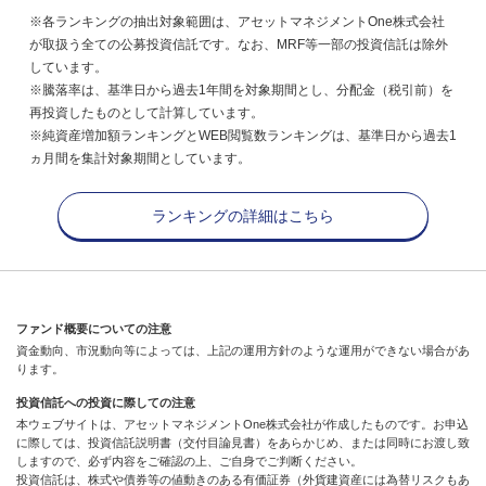
※各ランキングの抽出対象範囲は、アセットマネジメントOne株式会社
が取扱う全ての公募投資信託です。なお、MRF等一部の投資信託は除外
しています。
※騰落率は、基準日から過去1年間を対象期間とし、分配金（税引前）を
再投資したものとして計算しています。
※純資産増加額ランキングとWEB閲覧数ランキングは、基準日から過去1
ヵ月間を集計対象期間としています。
ランキングの詳細はこちら
ファンド概要についての注意
資金動向、市況動向等によっては、上記の運用方針のような運用ができない場合があ
ります。
投資信託への投資に際しての注意
本ウェブサイトは、アセットマネジメントOne株式会社が作成したものです。お申込
に際しては、投資信託説明書（交付目論見書）をあらかじめ、または同時にお渡し致
しますので、必ず内容をご確認の上、ご自身でご判断ください。
投資信託は、株式や債券等の値動きのある有価証券（外貨建資産には為替リスクもあ