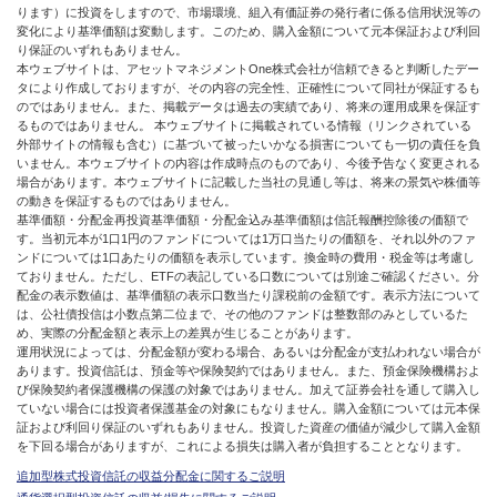
ります）に投資をしますので、市場環境、組入有価証券の発行者に係る信用状況等の
変化により基準価額は変動します。このため、購入金額について元本保証および利回
り保証のいずれもありません。
本ウェブサイトは、アセットマネジメントOne株式会社が信頼できると判断したデー
タにより作成しておりますが、その内容の完全性、正確性について同社が保証するも
のではありません。また、掲載データは過去の実績であり、将来の運用成果を保証す
るものではありません。 本ウェブサイトに掲載されている情報（リンクされている
外部サイトの情報も含む）に基づいて被ったいかなる損害についても一切の責任を負
いません。本ウェブサイトの内容は作成時点のものであり、今後予告なく変更される
場合があります。本ウェブサイトに記載した当社の見通し等は、将来の景気や株価等
の動きを保証するものではありません。
基準価額・分配金再投資基準価額・分配金込み基準価額は信託報酬控除後の価額で
す。当初元本が1口1円のファンドについては1万口当たりの価額を、それ以外のファ
ンドについては1口あたりの価額を表示しています。換金時の費用・税金等は考慮し
ておりません。ただし、ETFの表記している口数については別途ご確認ください。分
配金の表示数値は、基準価額の表示口数当たり課税前の金額です。表示方法について
は、公社債投信は小数点第二位まで、その他のファンドは整数部のみとしているた
め、実際の分配金額と表示上の差異が生じることがあります。
運用状況によっては、分配金額が変わる場合、あるいは分配金が支払われない場合が
あります。投資信託は、預金等や保険契約ではありません。また、預金保険機構およ
び保険契約者保護機構の保護の対象ではありません。加えて証券会社を通して購入し
ていない場合には投資者保護基金の対象にもなりません。購入金額については元本保
証および利回り保証のいずれもありません。投資した資産の価値が減少して購入金額
を下回る場合がありますが、これによる損失は購入者が負担することとなります。
追加型株式投資信託の収益分配金に関するご説明