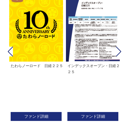
経２
ＭＨＡＭ株式インデックスファ
インデックスミリオン
イ
ンド２２５
ァ
ファンド詳細
ファンド詳細