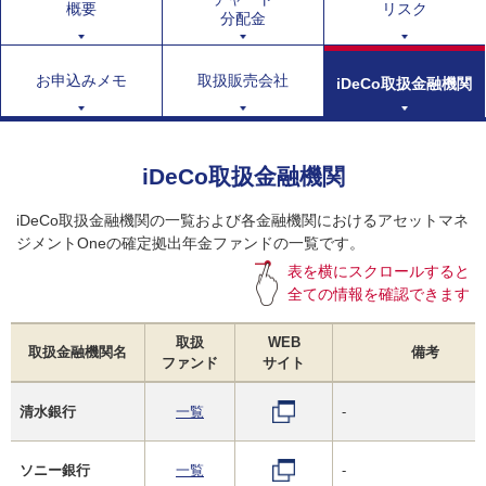
概要
リスク
分配金
お申込みメモ
取扱販売会社
iDeCo取扱金融機関
iDeCo取扱金融機関
iDeCo取扱金融機関の一覧および各金融機関におけるアセットマネ
ジメントOneの確定拠出年金ファンドの一覧です。
表を横にスクロールすると
全ての情報を確認できます
取扱
WEB
取扱金融機関名
備考
ファンド
サイト
清水銀行
一覧
-
ソニー銀行
一覧
-