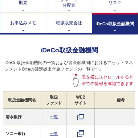
概要
リスク
分配金
お申込みメモ
取扱販売会社
iDeCo取扱金融機関
iDeCo取扱金融機関
iDeCo取扱金融機関の一覧および各金融機関におけるアセットマネ
ジメントOneの確定拠出年金ファンドの一覧です。
表を横にスクロールすると
全ての情報を確認できます
取扱
WEB
取扱金融機関名
備考
ファンド
サイト
清水銀行
一覧
-
ソニー銀行
一覧
-