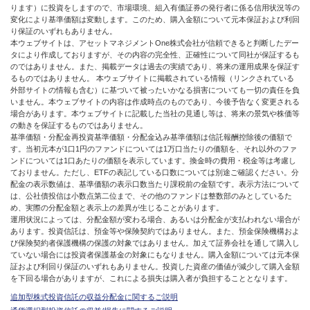
ります）に投資をしますので、市場環境、組入有価証券の発行者に係る信用状況等の
変化により基準価額は変動します。このため、購入金額について元本保証および利回
り保証のいずれもありません。
本ウェブサイトは、アセットマネジメントOne株式会社が信頼できると判断したデー
タにより作成しておりますが、その内容の完全性、正確性について同社が保証するも
のではありません。また、掲載データは過去の実績であり、将来の運用成果を保証す
るものではありません。 本ウェブサイトに掲載されている情報（リンクされている
外部サイトの情報も含む）に基づいて被ったいかなる損害についても一切の責任を負
いません。本ウェブサイトの内容は作成時点のものであり、今後予告なく変更される
場合があります。本ウェブサイトに記載した当社の見通し等は、将来の景気や株価等
の動きを保証するものではありません。
基準価額・分配金再投資基準価額・分配金込み基準価額は信託報酬控除後の価額で
す。当初元本が1口1円のファンドについては1万口当たりの価額を、それ以外のファ
ンドについては1口あたりの価額を表示しています。換金時の費用・税金等は考慮し
ておりません。ただし、ETFの表記している口数については別途ご確認ください。分
配金の表示数値は、基準価額の表示口数当たり課税前の金額です。表示方法について
は、公社債投信は小数点第二位まで、その他のファンドは整数部のみとしているた
め、実際の分配金額と表示上の差異が生じることがあります。
運用状況によっては、分配金額が変わる場合、あるいは分配金が支払われない場合が
あります。投資信託は、預金等や保険契約ではありません。また、預金保険機構およ
び保険契約者保護機構の保護の対象ではありません。加えて証券会社を通して購入し
ていない場合には投資者保護基金の対象にもなりません。購入金額については元本保
証および利回り保証のいずれもありません。投資した資産の価値が減少して購入金額
を下回る場合がありますが、これによる損失は購入者が負担することとなります。
追加型株式投資信託の収益分配金に関するご説明