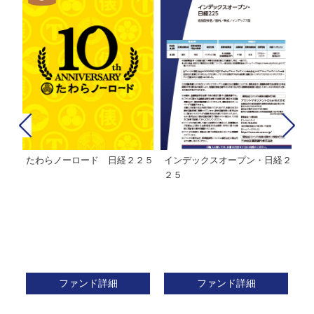
経２
ＭＨＡＭ株式インデックスファ
インデックスミリオン
イ
ンド２２５
ァ
ファンド詳細
ファンド詳細