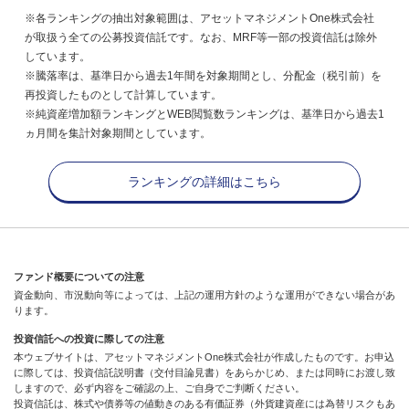
※各ランキングの抽出対象範囲は、アセットマネジメントOne株式会社
が取扱う全ての公募投資信託です。なお、MRF等一部の投資信託は除外
しています。
※騰落率は、基準日から過去1年間を対象期間とし、分配金（税引前）を
再投資したものとして計算しています。
※純資産増加額ランキングとWEB閲覧数ランキングは、基準日から過去1
ヵ月間を集計対象期間としています。
ランキングの詳細はこちら
ファンド概要についての注意
資金動向、市況動向等によっては、上記の運用方針のような運用ができない場合があ
ります。
投資信託への投資に際しての注意
本ウェブサイトは、アセットマネジメントOne株式会社が作成したものです。お申込
に際しては、投資信託説明書（交付目論見書）をあらかじめ、または同時にお渡し致
しますので、必ず内容をご確認の上、ご自身でご判断ください。
投資信託は、株式や債券等の値動きのある有価証券（外貨建資産には為替リスクもあ