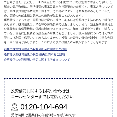
ておりません。ただし、ETFの表記している口数については別途ご確認ください。分
配金の表示数値は、基準価額の表示口数当たり課税前の金額です。表示方法について
は、公社債投信は小数点第二位まで、その他のファンドは整数部のみとしているた
め、実際の分配金額と表示上の差異が生じることがあります。
運用状況によっては、分配金額が変わる場合、あるいは分配金が支払われない場合が
あります。投資信託は、預金等や保険契約ではありません。また、預金保険機構およ
び保険契約者保護機構の保護の対象ではありません。加えて証券会社を通して購入し
ていない場合には投資者保護基金の対象にもなりません。購入金額については元本保
証および利回り保証のいずれもありません。投資した資産の価値が減少して購入金額
を下回る場合がありますが、これによる損失は購入者が負担することとなります。
追加型株式投資信託の収益分配金に関するご説明
通貨選択型投資信託の収益/損失に関するご説明
公募投信の信託報酬の決定に関する考え方について
投資信託に関するお問い合わせは
コールセンターまでお電話ください
0120-104-694
受付時間は営業日の午前9時～午後5時です