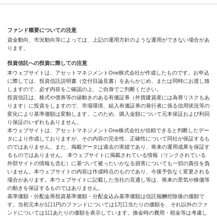
ファンド概要についての注意
資金動向、市況動向等によっては、上記の運用方針のような運用ができない場合があ
ります。
投資信託への投資に際しての注意
本ウェブサイトは、アセットマネジメントOne株式会社が作成したものです。お申込
に際しては、投資信託説明書（交付目論見書）をあらかじめ、または同時にお渡し致
しますので、必ず内容をご確認の上、ご自身でご判断ください。
投資信託は、株式や債券等の値動きのある有価証券（外貨建資産には為替リスクもあ
ります）に投資をしますので、市場環境、組入有価証券の発行者に係る信用状況等の
変化により基準価額は変動します。このため、購入金額について元本保証および利回
り保証のいずれもありません。
本ウェブサイトは、アセットマネジメントOne株式会社が信頼できると判断したデー
タにより作成しておりますが、その内容の完全性、正確性について同社が保証するも
のではありません。また、掲載データは過去の実績であり、将来の運用成果を保証す
るものではありません。 本ウェブサイトに掲載されている情報（リンクされている
外部サイトの情報も含む）に基づいて被ったいかなる損害についても一切の責任を負
いません。本ウェブサイトの内容は作成時点のものであり、今後予告なく変更される
場合があります。本ウェブサイトに記載した当社の見通し等は、将来の景気や株価等
の動きを保証するものではありません。
基準価額・分配金再投資基準価額・分配金込み基準価額は信託報酬控除後の価額で
す。当初元本が1口1円のファンドについては1万口当たりの価額を、それ以外のファ
ンドについては1口あたりの価額を表示しています。換金時の費用・税金等は考慮し