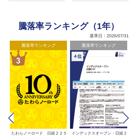
騰落率ランキング（1年）
基準日：2026/07/31
騰落率ランキング
騰落率ランキング
５位
６位
経２
ＭＨＡＭ株式インデックスファ
インデックスミリオン
イ