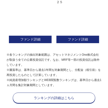
ンド２２５
ァ
ファンド詳細
ファンド詳細
※各ランキングの抽出対象範囲は、アセットマネジメントOne株式会社
が取扱う全ての公募投資信託です。なお、MRF等一部の投資信託は除外
しています。
※騰落率は、基準日から過去1年間を対象期間とし、分配金（税引前）を
再投資したものとして計算しています。
※純資産増加額ランキングとWEB閲覧数ランキングは、基準日から過去1
ヵ月間を集計対象期間としています。
ランキングの詳細はこちら