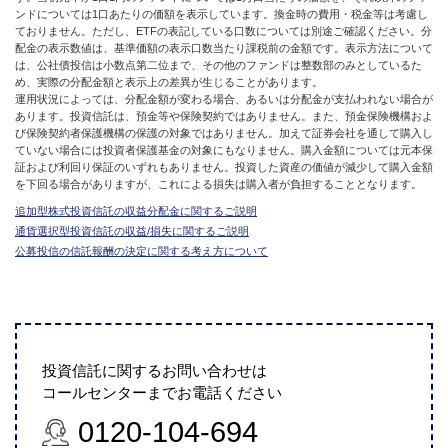
ンドについては1口あたりの価額を表示しています。換金時の費用・税金等は考慮し
ておりません。ただし、ETFの表記している口数については別途ご確認ください。分
配金の表示数値は、基準価額の表示口数当たり課税前の金額です。表示方法について
は、公社債投信は小数点第二位まで、その他のファンドは整数部のみとしているた
め、実際の分配金額と表示上の差異が生じることがあります。
運用状況によっては、分配金額が変わる場合、あるいは分配金が支払われない場合が
あります。投資信託は、預金等や保険契約ではありません。また、預金保険機構およ
び保険契約者保護機構の保護の対象ではありません。加えて証券会社を通して購入し
ていない場合には投資者保護基金の対象にもなりません。購入金額については元本保
証および利回り保証のいずれもありません。投資した資産の価値が減少して購入金額
を下回る場合がありますが、これによる損失は購入者が負担することとなります。
追加型株式投資信託の収益分配金に関するご説明
通貨選択型投資信託の収益/損失に関するご説明
公募投信の信託報酬の決定に関する考え方について
投資信託に関するお問い合わせは
コールセンターまでお電話ください
0120-104-694