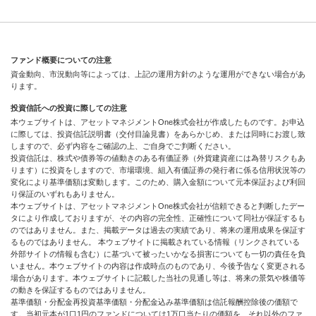
ファンド概要についての注意
資金動向、市況動向等によっては、上記の運用方針のような運用ができない場合があ
ります。
投資信託への投資に際しての注意
本ウェブサイトは、アセットマネジメントOne株式会社が作成したものです。お申込
に際しては、投資信託説明書（交付目論見書）をあらかじめ、または同時にお渡し致
しますので、必ず内容をご確認の上、ご自身でご判断ください。
投資信託は、株式や債券等の値動きのある有価証券（外貨建資産には為替リスクもあ
ります）に投資をしますので、市場環境、組入有価証券の発行者に係る信用状況等の
変化により基準価額は変動します。このため、購入金額について元本保証および利回
り保証のいずれもありません。
本ウェブサイトは、アセットマネジメントOne株式会社が信頼できると判断したデー
タにより作成しておりますが、その内容の完全性、正確性について同社が保証するも
のではありません。また、掲載データは過去の実績であり、将来の運用成果を保証す
るものではありません。 本ウェブサイトに掲載されている情報（リンクされている
外部サイトの情報も含む）に基づいて被ったいかなる損害についても一切の責任を負
いません。本ウェブサイトの内容は作成時点のものであり、今後予告なく変更される
場合があります。本ウェブサイトに記載した当社の見通し等は、将来の景気や株価等
の動きを保証するものではありません。
基準価額・分配金再投資基準価額・分配金込み基準価額は信託報酬控除後の価額で
す。当初元本が1口1円のファンドについては1万口当たりの価額を、それ以外のファ