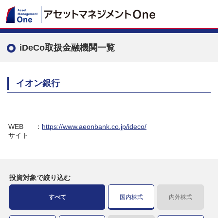
iDeCo取扱金融機関一覧
イオン銀行
WEB
：
https://www.aeonbank.co.jp/ideco/
サイト
投資対象で
絞り込む
すべて
国内株式
内外株式