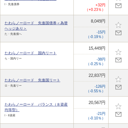
l・先進債券
+32円
（+0.23％）
8,049円
たわらノーロード 先進国債券＜為替
ヘッジあり＞
-15円
た・先進債へ
（-0.19％）
15,449円
たわらノーロード 国内リート
ら・国内リー
-38円
（-0.25％）
22,837円
たわらノーロード 先進国リート
ロ・先進リー
-126円
（-0.55％）
20,567円
たわらノーロード バランス（８資産
均等型）
-21円
l・8資産
（-0.10％）