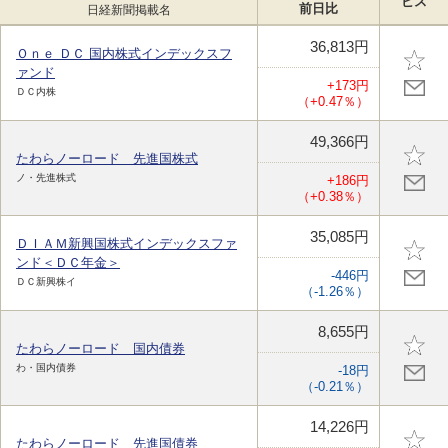
ビス
前日比
日経新聞掲載名
36,813円
Ｏｎｅ ＤＣ 国内株式インデックスフ
ァンド
+173円
ＤＣ内株
（+0.47％）
49,366円
たわらノーロード 先進国株式
ノ・先進株式
+186円
（+0.38％）
35,085円
ＤＩＡＭ新興国株式インデックスファ
ンド＜ＤＣ年金＞
-446円
ＤＣ新興株イ
（-1.26％）
8,655円
たわらノーロード 国内債券
わ・国内債券
-18円
（-0.21％）
14,226円
たわらノーロード 先進国債券