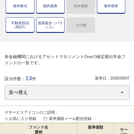
海外株式
国内債券
内外債券
海外債券
不動産投信
資産複合（バラ
その他
（REIT）
ンス）
各金融機関におけるアセットマネジメントOneの確定拠出年金フ
ァンドの一覧です。
13
基準日：
2026/08/07
該当件数：
件
※サービスアイコンのご説明：
お気に入り登録
基準価額メール配信登録
ファンド名
基準価額
サー
愛称