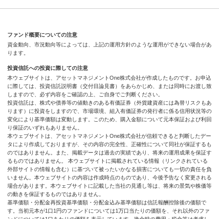
ファンド概要についての注意
資金動向、市況動向等によっては、上記の運用方針のような運用ができない場合があ
ります。
投資信託への投資に際しての注意
本ウェブサイトは、アセットマネジメントOne株式会社が作成したものです。お申込
に際しては、投資信託説明書（交付目論見書）をあらかじめ、または同時にお渡し致
しますので、必ず内容をご確認の上、ご自身でご判断ください。
投資信託は、株式や債券等の値動きのある有価証券（外貨建資産には為替リスクもあ
ります）に投資をしますので、市場環境、組入有価証券の発行者に係る信用状況等の
変化により基準価額は変動します。このため、購入金額について元本保証および利回
り保証のいずれもありません。
本ウェブサイトは、アセットマネジメントOne株式会社が信頼できると判断したデー
タにより作成しておりますが、その内容の完全性、正確性について同社が保証するも
のではありません。また、掲載データは過去の実績であり、将来の運用成果を保証す
るものではありません。 本ウェブサイトに掲載されている情報（リンクされている
外部サイトの情報も含む）に基づいて被ったいかなる損害についても一切の責任を負
いません。本ウェブサイトの内容は作成時点のものであり、今後予告なく変更される
場合があります。本ウェブサイトに記載した当社の見通し等は、将来の景気や株価等
の動きを保証するものではありません。
基準価額・分配金再投資基準価額・分配金込み基準価額は信託報酬控除後の価額で
す。当初元本が1口1円のファンドについては1万口当たりの価額を、それ以外のファ
ンドについては1口あたりの価額を表示しています。換金時の費用・税金等は考慮し