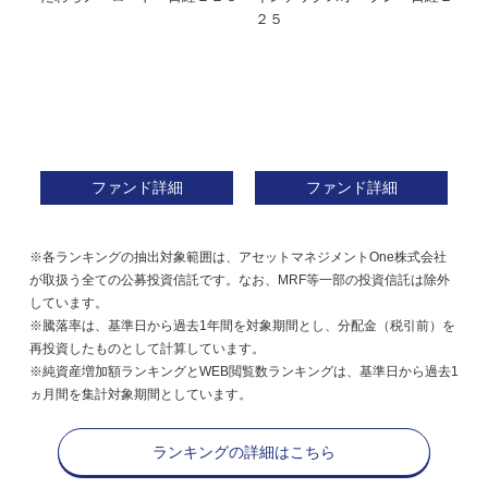
株式フ
２５
ン
ファンド詳細
ファンド詳細
※各ランキングの抽出対象範囲は、アセットマネジメントOne株式会社
が取扱う全ての公募投資信託です。なお、MRF等一部の投資信託は除外
しています。
※騰落率は、基準日から過去1年間を対象期間とし、分配金（税引前）を
再投資したものとして計算しています。
※純資産増加額ランキングとWEB閲覧数ランキングは、基準日から過去1
ヵ月間を集計対象期間としています。
ランキングの詳細はこちら