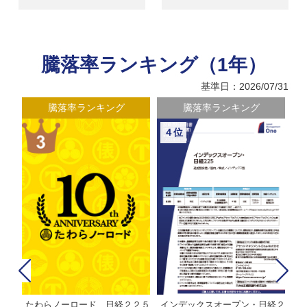
騰落率ランキング（1年）
基準日：2026/07/31
騰落率ランキング
騰落率ランキング
４位
たわらノーロード 日経２２５
インデックスオープン・日経２
Ｍ