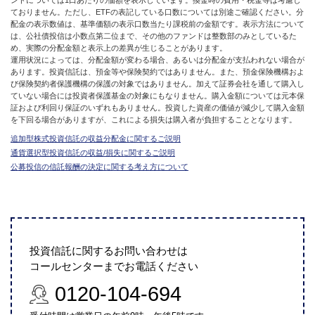
ておりません。ただし、ETFの表記している口数については別途ご確認ください。分
配金の表示数値は、基準価額の表示口数当たり課税前の金額です。表示方法について
は、公社債投信は小数点第二位まで、その他のファンドは整数部のみとしているた
め、実際の分配金額と表示上の差異が生じることがあります。
運用状況によっては、分配金額が変わる場合、あるいは分配金が支払われない場合が
あります。投資信託は、預金等や保険契約ではありません。また、預金保険機構およ
び保険契約者保護機構の保護の対象ではありません。加えて証券会社を通して購入し
ていない場合には投資者保護基金の対象にもなりません。購入金額については元本保
証および利回り保証のいずれもありません。投資した資産の価値が減少して購入金額
を下回る場合がありますが、これによる損失は購入者が負担することとなります。
追加型株式投資信託の収益分配金に関するご説明
通貨選択型投資信託の収益/損失に関するご説明
公募投信の信託報酬の決定に関する考え方について
投資信託に関するお問い合わせは
コールセンターまでお電話ください
0120-104-694