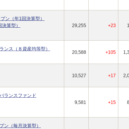
オープン（年1回決算型）
回決算型）
29,255
+23
ランス（８資産均等型）
20,588
+105
1,
10,527
+17
2,
バランスファンド
9,581
+15
プン（毎月決算型）