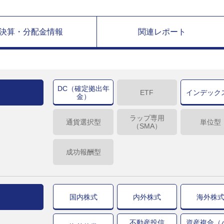
決算・分配金情報
関連レポート
DC（確定拠出年
ETF
インデック
金）
ラップ専用
通貨選択型
単位型
（SMA）
成功報酬型
国内株式
内外株式
海外株
不動産投信
資産複合（