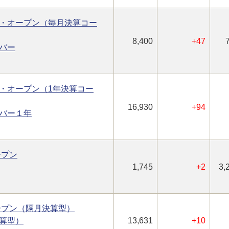
・オープン（毎月決算コー
8,400
+47
バー
・オープン（1年決算コー
16,930
+94
バー１年
ープン
1,745
+2
3,
オープン（隔月決算型）
算型）
13,631
+10