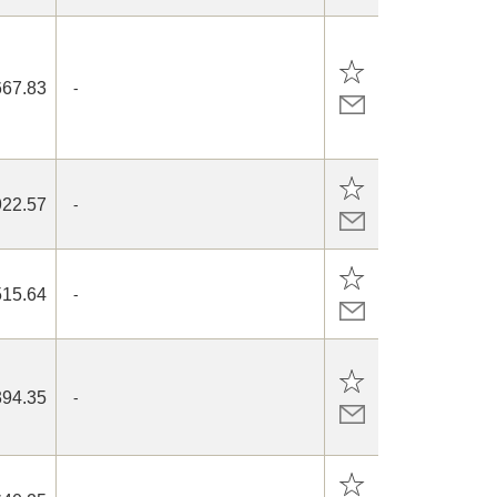
667.83
-
922.57
-
515.64
-
394.35
-