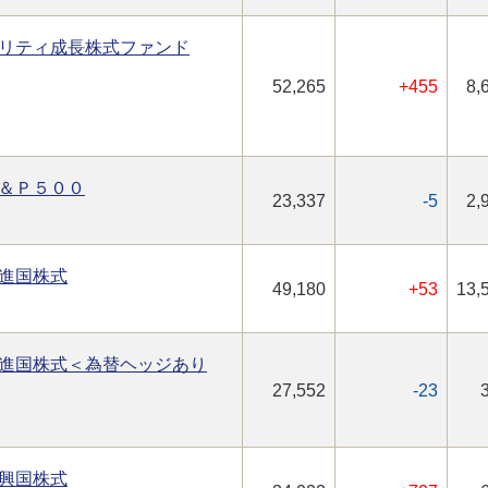
リティ成長株式ファンド
52,265
+455
8,
＆Ｐ５００
23,337
-5
2,
進国株式
49,180
+53
13,
進国株式＜為替ヘッジあり
27,552
-23
興国株式