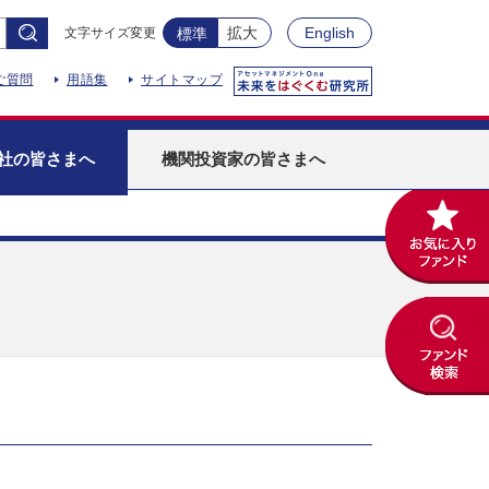
拡大
English
文字サイズ変更
標準
ご質問
用語集
サイトマップ
社
の皆さまへ
機関投資家
の皆さまへ