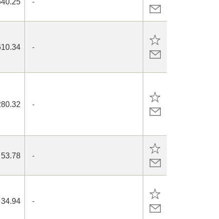
640.25
-
610.34
-
280.32
-
53.78
-
34.94
-