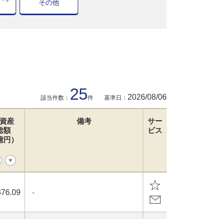
その他
25
2026/08/06
該当件数：
件
基準日：
資産
備考
サー
総額
ビス
億円）
376.09
-