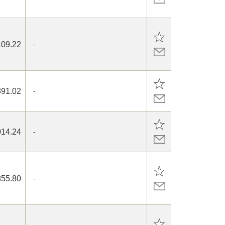
109.22
-
391.02
-
014.24
-
855.80
-