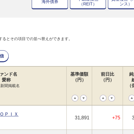
海外債券
（REIT）
ンス）
するとその項目での並べ替えができます。
信
ァンド名
基準価額
前日比
純
愛称
（円）
（円）
（
経新聞掲載名
ＯＰＩＸ
31,891
+75