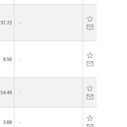
737.72
-
9.50
-
214.45
-
3.69
-