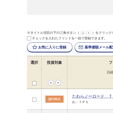
※タイトル項目の下の三角ボタン（
）をクリック
チェックを入れたファンドを一括で登録できます。
お気に入りに
登録
基準価額
メール配
選択
投資対象
フ
日
たわらノーロード Ｔ
わ・ＴＰＸ