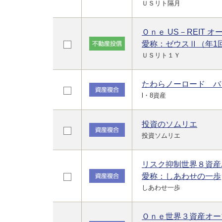
ＵＳリト隔月
Ｏｎｅ US－REIT 
愛称：ゼウスⅡ（年1
ＵＳリト１Ｙ
たわらノーロード バ
l・8資産
投資のソムリエ
投資ソムリエ
リスク抑制世界８資産
愛称：しあわせの一歩
しあわせ一歩
Ｏｎｅ世界３資産オー