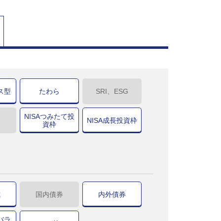
ス型
たわら
SRI、ESG
NISAつみたて投
NISA成長投資枠
資枠
式
国内債券
内外債券
バラ