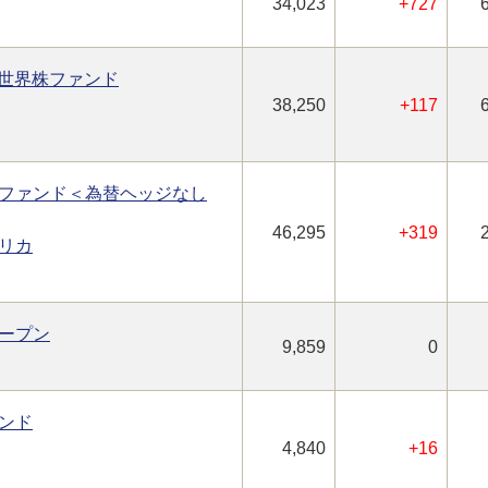
34,023
+727
型世界株ファンド
38,250
+117
ファンド＜為替ヘッジなし
46,295
+319
リカ
ープン
9,859
0
ンド
4,840
+16