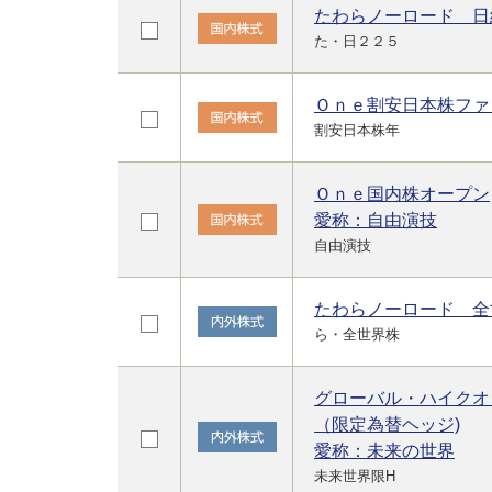
たわらノーロード 日
た・日２２５
Ｏｎｅ割安日本株ファ
割安日本株年
Ｏｎｅ国内株オープン
愛称：自由演技
自由演技
たわらノーロード 全
ら・全世界株
グローバル・ハイクオ
（限定為替ヘッジ)
愛称：未来の世界
未来世界限H