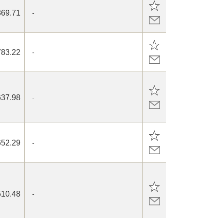
869.71
-
783.22
-
637.98
-
652.29
-
510.48
-