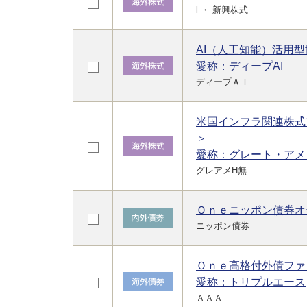
l ・ 新興株式
AI（人工知能）活用
愛称：ディープAI
ディープＡＩ
米国インフラ関連株式
＞
愛称：グレート・アメ
グレアメH無
Ｏｎｅニッポン債券オ
ニッポン債券
Ｏｎｅ高格付外債ファ
愛称：トリプルエース
ＡＡＡ