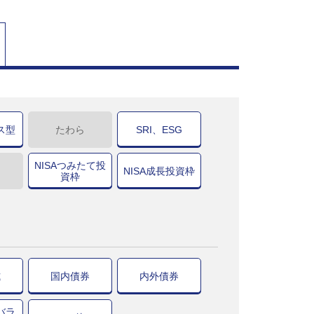
ス型
たわら
SRI、ESG
NISAつみたて投
NISA成長投資枠
資枠
式
国内債券
内外債券
バラ