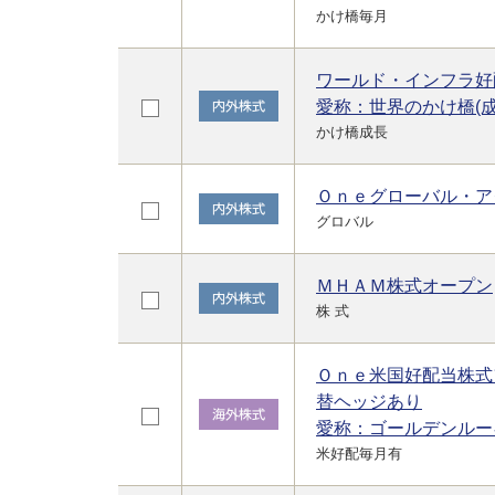
かけ橋毎月
ワールド・インフラ好
愛称：世界のかけ橋(成
かけ橋成長
Ｏｎｅグローバル・ア
グロバル
ＭＨＡＭ株式オープン
株 式
Ｏｎｅ米国好配当株式
替ヘッジあり
愛称：ゴールデンルー
米好配毎月有