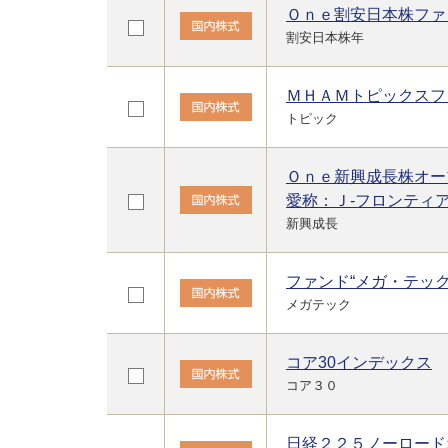
Ｏｎｅ割安日本株ファ
割安日本株年
ＭＨＡＭトピックスフ
トピック
Ｏｎｅ新興成長株オー
愛称：Ｊ-フロンティ
新興成長
ファンド“メガ・テック
メガテック
コア30インデックス
コア３０
日経２２５ノーロード