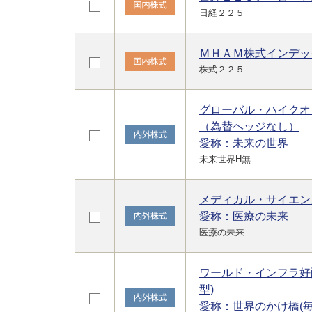
日経２２５
ＭＨＡＭ株式インデッ
株式２２５
グローバル・ハイクオ
（為替ヘッジなし）
愛称：未来の世界
未来世界H無
メディカル・サイエン
愛称：医療の未来
医療の未来
ワールド・インフラ好
型)
愛称：世界のかけ橋(毎