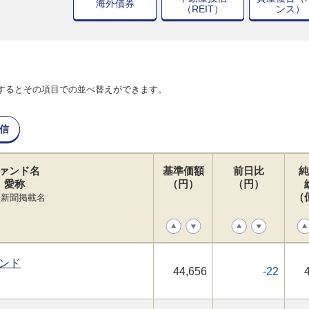
海外債券
（REIT）
ンス）
するとその項目での並べ替えができます。
信
ァンド名
基準価額
前日比
純
愛称
（円）
（円）
（
経新聞掲載名
ンド
44,656
-22