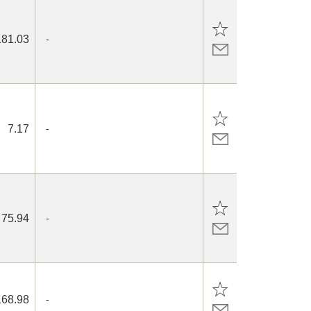
181.03
-
7.17
-
75.94
-
168.98
-