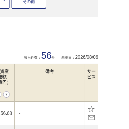
その他
56
2026/08/06
該当件数：
件
基準日：
資産
備考
サー
総額
ビス
億円）
456.68
-