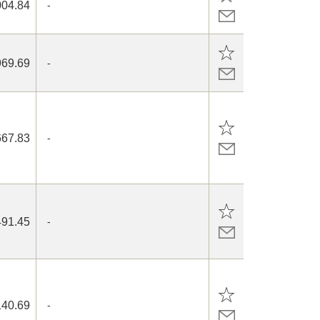
004.84
-
969.69
-
667.83
-
491.45
-
140.69
-