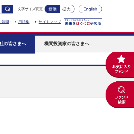
拡大
English
文字サイズ変更
標準
ご質問
用語集
サイトマップ
社
の皆さまへ
機関投資家
の皆さまへ