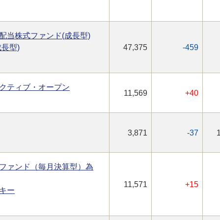
配当株式ファンド(成長型)
長型)
47,375
-459
クティブ・オープン
11,569
+40
3,871
-37
ファンド（毎月決算型）為
11,571
+15
キー