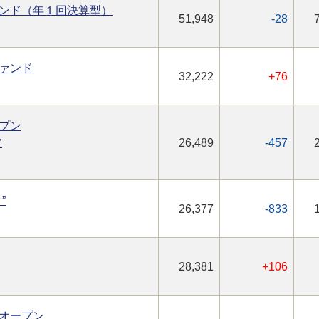
ンド（年１回決算型）
51,948
-28
ァンド
32,222
+76
プン
ア
26,489
-457
”
26,377
-833
28,381
+106
オープン