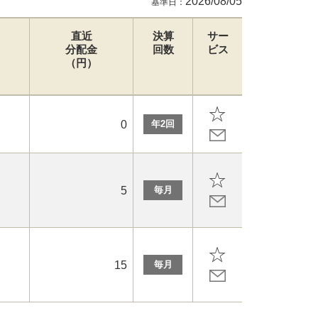
2026/08/05
基準日：
直近
決算
サー
分配金
回数
ビス
（円）
0
年2回
5
毎月
15
毎月