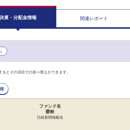
決算・分配金情報
関連レポート
ら
するとその項目での並べ替えができます。
信
ファンド名
愛称
日経新聞掲載名