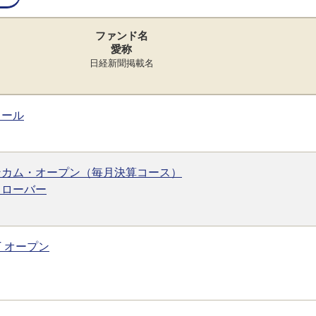
ファンド名
愛称
日経新聞掲載名
ロール
ンカム・オープン（毎月決算コース）
クローバー
T オープン