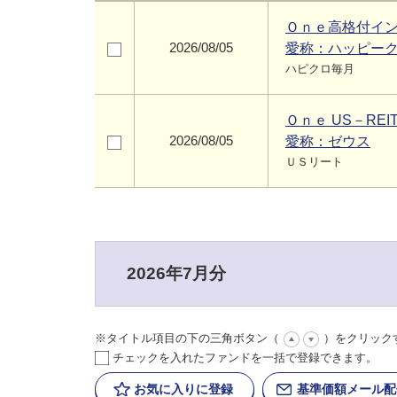
Ｏｎｅ高格付イ
2026/08/05
愛称：ハッピー
ハピクロ毎月
Ｏｎｅ US－REI
2026/08/05
愛称：ゼウス
ＵＳリート
2026年7月分
※タイトル項目の下の三角ボタン（
）をクリック
チェックを入れたファンドを一括で登録できます。
お気に入りに
登録
基準価額
メール配