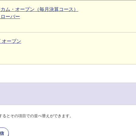
ンカム・オープン（毎月決算コース）
クローバー
T オープン
するとその項目での並べ替えができます。
信