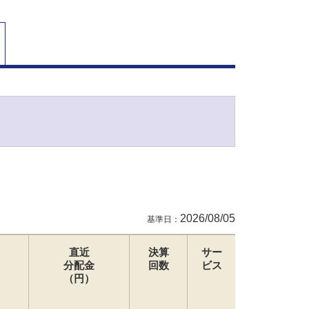
2026/08/05
基準日：
直近
決算
サー
分配金
回数
ビス
（円）