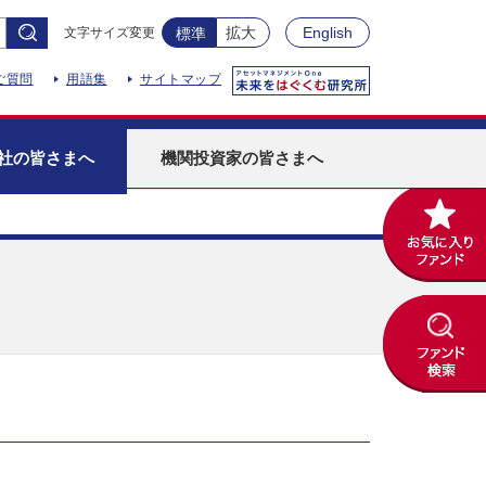
拡大
English
文字サイズ変更
標準
ご質問
用語集
サイトマップ
社
の皆さまへ
機関投資家
の皆さまへ