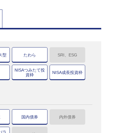
ス型
たわら
SRI、ESG
NISAつみたて投
NISA成長投資枠
資枠
式
国内債券
内外債券
バラ