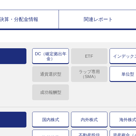
決算・分配金情報
関連レポート
DC（確定拠出年
ETF
インデック
金）
ラップ専用
通貨選択型
単位型
（SMA）
成功報酬型
国内株式
内外株式
海外株
不動産投信
資産複合（