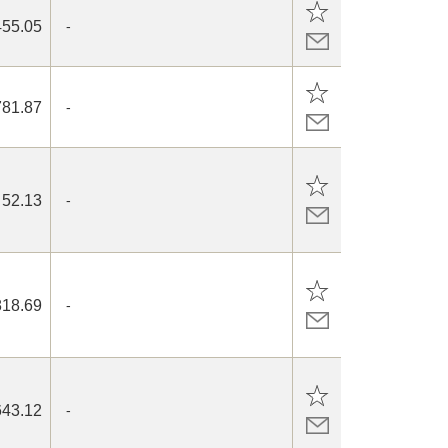
455.05
-
781.87
-
52.13
-
818.69
-
643.12
-