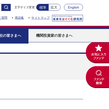
拡大
English
文字サイズ変更
標準
ご質問
用語集
サイトマップ
社
の皆さまへ
機関投資家
の皆さまへ