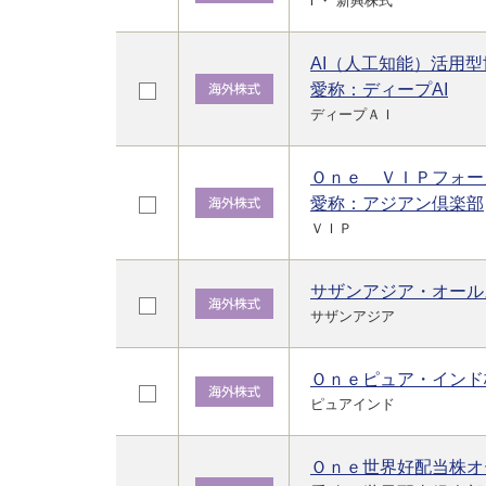
l ・ 新興株式
AI（人工知能）活用
愛称：ディープAI
ディープＡＩ
Ｏｎｅ ＶＩＰフォー
愛称：アジアン倶楽部
ＶＩＰ
サザンアジア・オール
サザンアジア
Ｏｎｅピュア・インド
ピュアインド
Ｏｎｅ世界好配当株オ