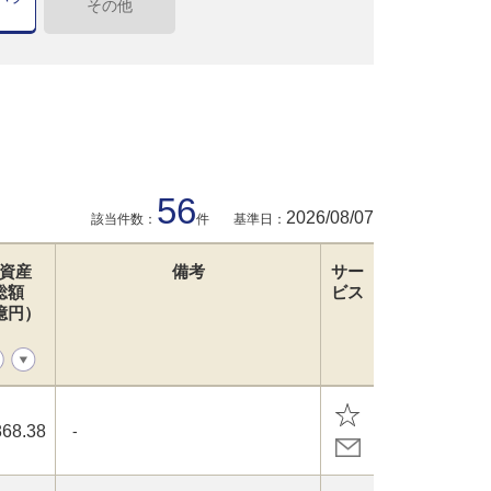
その他
56
2026/08/07
該当件数：
件
基準日：
資産
備考
サー
総額
ビス
億円）
868.38
-