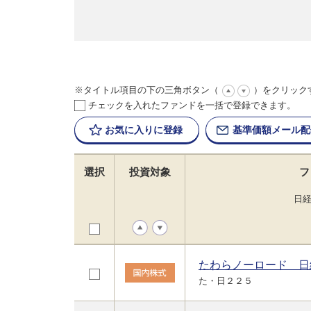
※タイトル項目の下の三角ボタン（
）をクリック
チェックを入れたファンドを一括で登録できます。
お気に入りに
登録
基準価額
メール配
選択
投資対象
フ
日
たわらノーロード 日
た・日２２５