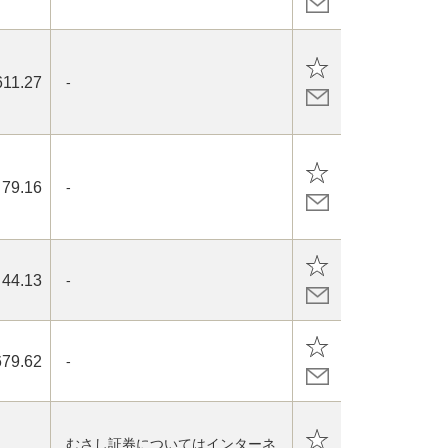
611.27
-
79.16
-
44.13
-
679.62
-
むさし証券についてはインターネ