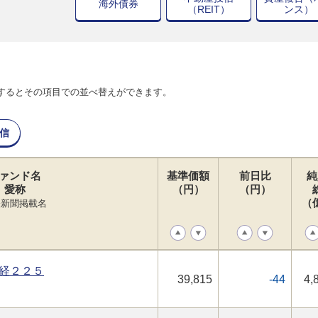
海外債券
（REIT）
ンス）
するとその項目での並べ替えができます。
信
ァンド名
基準価額
前日比
純
愛称
（円）
（円）
（
経新聞掲載名
経２２５
39,815
-44
4,