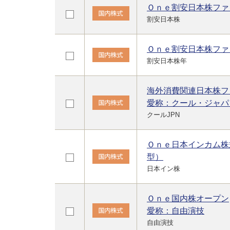
Ｏｎｅ割安日本株ファ
割安日本株
Ｏｎｅ割安日本株ファ
割安日本株年
海外消費関連日本株フ
愛称：クール・ジャパ
クールJPN
Ｏｎｅ日本インカム株
型）
日本イン株
Ｏｎｅ国内株オープン
愛称：自由演技
自由演技