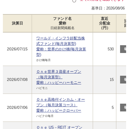
基準日：
2026/08/06
ファンド名
直近
決
決算日
愛称
分配金
回
（円）
日経新聞掲載名
ワールド・インフラ好配当株
式ファンド(毎月決算型)
2026/07/15
愛称：世界のかけ橋(毎月決算
530
毎
型)
かけ橋毎月
Ｏｎｅ世界３資産オープン
（毎月決算型）
2026/07/08
15
毎
愛称：ハッピーハーモニー
ハピモニ
Ｏｎｅ高格付インカム・オー
プン（毎月決算コース）
2026/07/06
5
毎
愛称：ハッピークローバー
ハピクロ毎月
Ｏｎｅ US－REIT オープン