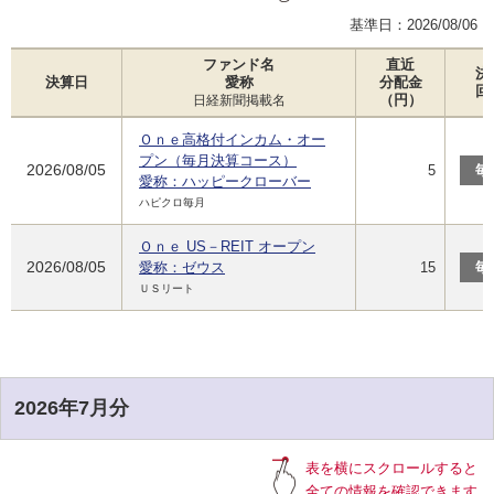
基準日：
2026/08/06
ファンド名
直近
決
決算日
愛称
分配金
回
（円）
日経新聞掲載名
Ｏｎｅ高格付インカム・オー
プン（毎月決算コース）
2026/08/05
5
毎
愛称：ハッピークローバー
ハピクロ毎月
Ｏｎｅ US－REIT オープン
2026/08/05
愛称：ゼウス
15
毎
ＵＳリート
2026年7月分
表を横にスクロールすると
全ての情報を確認できます