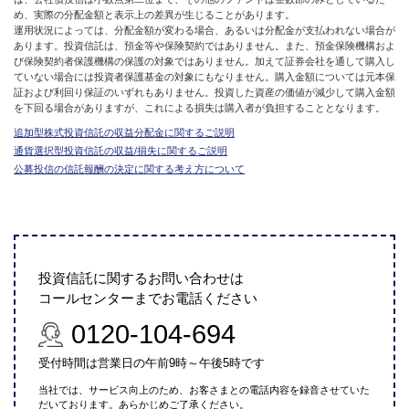
め、実際の分配金額と表示上の差異が生じることがあります。
運用状況によっては、分配金額が変わる場合、あるいは分配金が支払われない場合が
あります。投資信託は、預金等や保険契約ではありません。また、預金保険機構およ
び保険契約者保護機構の保護の対象ではありません。加えて証券会社を通して購入し
ていない場合には投資者保護基金の対象にもなりません。購入金額については元本保
証および利回り保証のいずれもありません。投資した資産の価値が減少して購入金額
を下回る場合がありますが、これによる損失は購入者が負担することとなります。
追加型株式投資信託の収益分配金に関するご説明
通貨選択型投資信託の収益/損失に関するご説明
公募投信の信託報酬の決定に関する考え方について
投資信託に関するお問い合わせは
コールセンターまでお電話ください
0120-104-694
受付時間は営業日の午前9時～午後5時です
当社では、サービス向上のため、お客さまとの電話内容を録音させていた
だいております。あらかじめご了承ください。