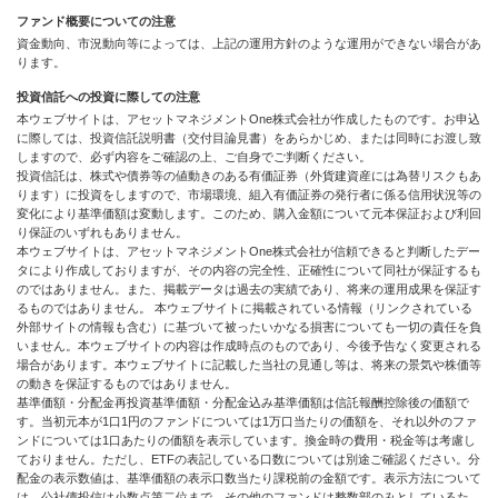
ファンド概要についての注意
資金動向、市況動向等によっては、上記の運用方針のような運用ができない場合があ
ります。
投資信託への投資に際しての注意
本ウェブサイトは、アセットマネジメントOne株式会社が作成したものです。お申込
に際しては、投資信託説明書（交付目論見書）をあらかじめ、または同時にお渡し致
しますので、必ず内容をご確認の上、ご自身でご判断ください。
投資信託は、株式や債券等の値動きのある有価証券（外貨建資産には為替リスクもあ
ります）に投資をしますので、市場環境、組入有価証券の発行者に係る信用状況等の
変化により基準価額は変動します。このため、購入金額について元本保証および利回
り保証のいずれもありません。
本ウェブサイトは、アセットマネジメントOne株式会社が信頼できると判断したデー
タにより作成しておりますが、その内容の完全性、正確性について同社が保証するも
のではありません。また、掲載データは過去の実績であり、将来の運用成果を保証す
るものではありません。 本ウェブサイトに掲載されている情報（リンクされている
外部サイトの情報も含む）に基づいて被ったいかなる損害についても一切の責任を負
いません。本ウェブサイトの内容は作成時点のものであり、今後予告なく変更される
場合があります。本ウェブサイトに記載した当社の見通し等は、将来の景気や株価等
の動きを保証するものではありません。
基準価額・分配金再投資基準価額・分配金込み基準価額は信託報酬控除後の価額で
す。当初元本が1口1円のファンドについては1万口当たりの価額を、それ以外のファ
ンドについては1口あたりの価額を表示しています。換金時の費用・税金等は考慮し
ておりません。ただし、ETFの表記している口数については別途ご確認ください。分
配金の表示数値は、基準価額の表示口数当たり課税前の金額です。表示方法について
は、公社債投信は小数点第二位まで、その他のファンドは整数部のみとしているた