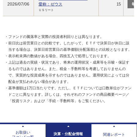
2026/07/06
愛称：ゼウス
15
毎
ＵＳリート
・ファンドの騰落率と実際の投資者利回りとは異なります。
・前日比は前営業日との比較です。したがって、ＥＴＦで決算日が休日に該
当する場合は、決算日前営業日の基準価額(分配落前)との比較となります。
・表示桁未満の数値がある場合、四捨五入で処理しております。
・上記は過去の実績・状況であり、将来の運用状況・成果等を示唆・保証す
るものではありません。また、税金・手数料等を考慮しておりませんの
で、実質的な投資成果を示すものではありません。運用状況によっては分
配金が支払われない場合があります。
・基準価額は1万口当たりです。ただし、ＥＴＦについては口数単位がファン
ドごとに異なります。詳しくは、それぞれのファンドの商品概要ページ／
「投資リスク」および「手続・手数料等」をご覧ください。
お取扱い
決算・分配金情報
関連レポート
ファンド一覧