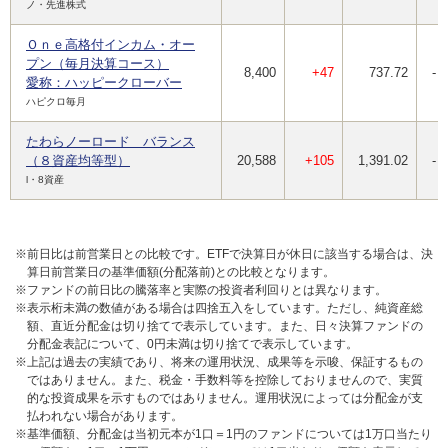
ノ・先進株式
Ｏｎｅ高格付インカム・オー
プン（毎月決算コース）
8,400
+47
737.72
-
愛称：ハッピークローバー
ハピクロ毎月
たわらノーロード バランス
（８資産均等型）
20,588
+105
1,391.02
-
l・8資産
※前日比は前営業日との比較です。ETFで決算日が休日に該当する場合は、決
算日前営業日の基準価額(分配落前)との比較となります。
※ファンドの前日比の騰落率と実際の投資者利回りとは異なります。
※表示桁未満の数値がある場合は四捨五入をしています。ただし、純資産総
額、直近分配金は切り捨てで表示しています。また、日々決算ファンドの
分配金表記について、0円未満は切り捨てで表示しています。
※上記は過去の実績であり、将来の運用状況、成果等を示唆、保証するもの
ではありません。また、税金・手数料等を控除しておりませんので、実質
的な投資成果を示すものではありません。運用状況によっては分配金が支
払われない場合があります。
※基準価額、分配金は当初元本が1口＝1円のファンドについては1万口当たり