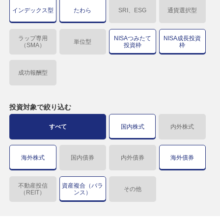
インデックス型
たわら
SRI、ESG
通貨選択型
ラップ専用
NISAつみたて
NISA成長投資
単位型
（SMA）
投資枠
枠
成功報酬型
投資対象で
絞り込む
すべて
国内株式
内外株式
海外株式
国内債券
内外債券
海外債券
不動産投信
資産複合（バラ
その他
（REIT）
ンス）