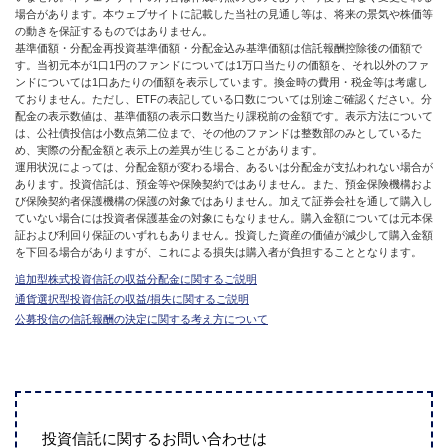
場合があります。本ウェブサイトに記載した当社の見通し等は、将来の景気や株価等
の動きを保証するものではありません。
基準価額・分配金再投資基準価額・分配金込み基準価額は信託報酬控除後の価額で
す。当初元本が1口1円のファンドについては1万口当たりの価額を、それ以外のファ
ンドについては1口あたりの価額を表示しています。換金時の費用・税金等は考慮し
ておりません。ただし、ETFの表記している口数については別途ご確認ください。分
配金の表示数値は、基準価額の表示口数当たり課税前の金額です。表示方法について
は、公社債投信は小数点第二位まで、その他のファンドは整数部のみとしているた
め、実際の分配金額と表示上の差異が生じることがあります。
運用状況によっては、分配金額が変わる場合、あるいは分配金が支払われない場合が
あります。投資信託は、預金等や保険契約ではありません。また、預金保険機構およ
び保険契約者保護機構の保護の対象ではありません。加えて証券会社を通して購入し
ていない場合には投資者保護基金の対象にもなりません。購入金額については元本保
証および利回り保証のいずれもありません。投資した資産の価値が減少して購入金額
を下回る場合がありますが、これによる損失は購入者が負担することとなります。
追加型株式投資信託の収益分配金に関するご説明
通貨選択型投資信託の収益/損失に関するご説明
公募投信の信託報酬の決定に関する考え方について
投資信託に関するお問い合わせは