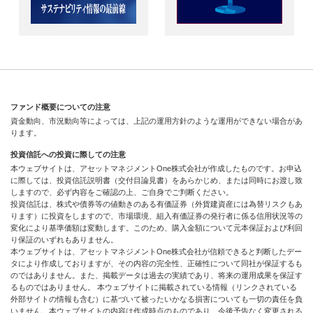
ファンド概要についての注意
資金動向、市況動向等によっては、上記の運用方針のような運用ができない場合があ
ります。
投資信託への投資に際しての注意
本ウェブサイトは、アセットマネジメントOne株式会社が作成したものです。お申込
に際しては、投資信託説明書（交付目論見書）をあらかじめ、または同時にお渡し致
しますので、必ず内容をご確認の上、ご自身でご判断ください。
投資信託は、株式や債券等の値動きのある有価証券（外貨建資産には為替リスクもあ
ります）に投資をしますので、市場環境、組入有価証券の発行者に係る信用状況等の
変化により基準価額は変動します。このため、購入金額について元本保証および利回
り保証のいずれもありません。
本ウェブサイトは、アセットマネジメントOne株式会社が信頼できると判断したデー
タにより作成しておりますが、その内容の完全性、正確性について同社が保証するも
のではありません。また、掲載データは過去の実績であり、将来の運用成果を保証す
るものではありません。 本ウェブサイトに掲載されている情報（リンクされている
外部サイトの情報も含む）に基づいて被ったいかなる損害についても一切の責任を負
いません。本ウェブサイトの内容は作成時点のものであり、今後予告なく変更される