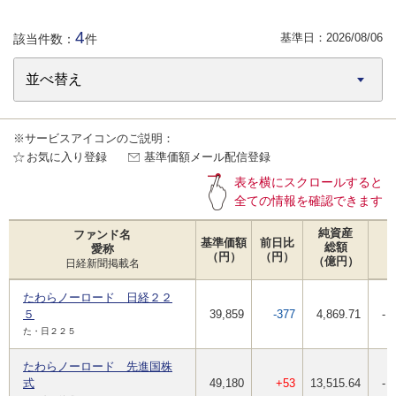
4
基準日：
2026/08/06
該当件数：
件
※サービスアイコンのご説明：
お気に入り登録
基準価額メール配信登録
表を横にスクロールすると
全ての情報を確認できます
純資産
ファンド名
基準価額
前日比
総額
愛称
（円）
（円）
（億円）
日経新聞掲載名
たわらノーロード 日経２２
５
39,859
-377
4,869.71
-
た・日２２５
たわらノーロード 先進国株
式
49,180
+53
13,515.64
-