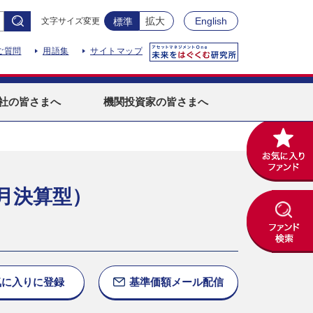
拡大
English
文字サイズ変更
標準
ご質問
用語集
サイトマップ
社
の皆さまへ
機関投資家
の皆さまへ
月決算型）
気に入りに
登録
基準価額
メール配信