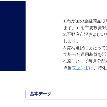
1.わが国の金融商品
ます。）を主要投資対
2.不動産市況およびJ
します。
3.銘柄選択にあたっ
で培った運用基盤を活
4.原則として毎月分
※当
ファンド
は、特化
基本データ