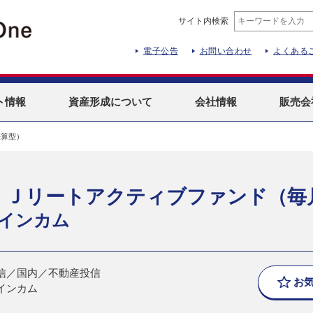
サイト内検索
電子公告
お問い合わせ
よくある
ト
情報
資産形成
について
会社情報
販売会
決算型）
 Ｊリートアクティブファンド（毎
インカム
信／国内／不動産投信
お
インカム