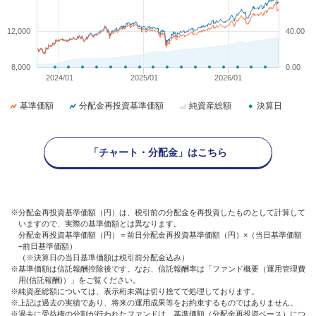
12,000
40.00
8,000
0.00
2024/01
2025/01
2026/01
基準価額
分配金再投資基準価額
純資産総額
決算日
「チャート・分配金」はこちら
※分配金再投資基準価額（円）は、税引前の分配金を再投資したものとして計算して
いますので、実際の基準価額とは異なります。
分配金再投資基準価額（円）＝前日分配金再投資基準価額（円）×（当日基準価額
÷前日基準価額）
（※決算日の当日基準価額は税引前分配金込み）
※基準価額は信託報酬控除後です。なお、信託報酬率は「ファンド概要（運用管理費
用(信託報酬)）」をご覧ください。
※純資産総額については、表示桁未満は切り捨てで処理しております。
※上記は過去の実績であり、将来の運用成果等をお約束するものではありません。
※過去に受益権の分割が行われたファンドは、基準価額（分配金再投資ベース）につ