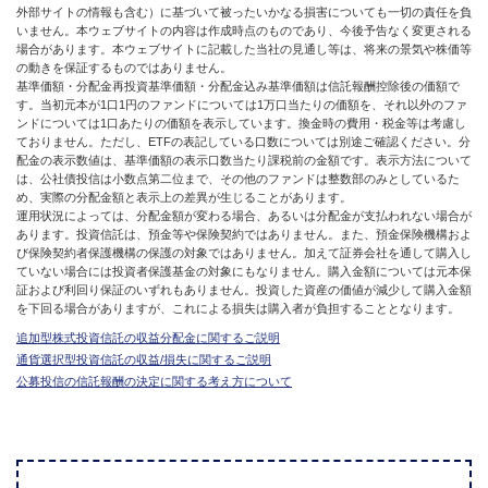
外部サイトの情報も含む）に基づいて被ったいかなる損害についても一切の責任を負
いません。本ウェブサイトの内容は作成時点のものであり、今後予告なく変更される
場合があります。本ウェブサイトに記載した当社の見通し等は、将来の景気や株価等
の動きを保証するものではありません。
基準価額・分配金再投資基準価額・分配金込み基準価額は信託報酬控除後の価額で
す。当初元本が1口1円のファンドについては1万口当たりの価額を、それ以外のファ
ンドについては1口あたりの価額を表示しています。換金時の費用・税金等は考慮し
ておりません。ただし、ETFの表記している口数については別途ご確認ください。分
配金の表示数値は、基準価額の表示口数当たり課税前の金額です。表示方法について
は、公社債投信は小数点第二位まで、その他のファンドは整数部のみとしているた
め、実際の分配金額と表示上の差異が生じることがあります。
運用状況によっては、分配金額が変わる場合、あるいは分配金が支払われない場合が
あります。投資信託は、預金等や保険契約ではありません。また、預金保険機構およ
び保険契約者保護機構の保護の対象ではありません。加えて証券会社を通して購入し
ていない場合には投資者保護基金の対象にもなりません。購入金額については元本保
証および利回り保証のいずれもありません。投資した資産の価値が減少して購入金額
を下回る場合がありますが、これによる損失は購入者が負担することとなります。
追加型株式投資信託の収益分配金に関するご説明
通貨選択型投資信託の収益/損失に関するご説明
公募投信の信託報酬の決定に関する考え方について