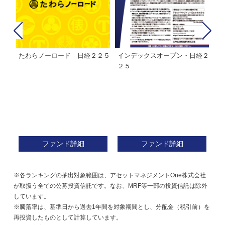
たわらノーロード 日経２２５
インデックスオープン・日経２
Ｍ
株式フ
２５
ン
ファンド詳細
ファンド詳細
※各ランキングの抽出対象範囲は、アセットマネジメントOne株式会社
が取扱う全ての公募投資信託です。なお、MRF等一部の投資信託は除外
しています。
※騰落率は、基準日から過去1年間を対象期間とし、分配金（税引前）を
再投資したものとして計算しています。