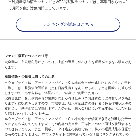
※純資産増加額ランキングとWEB閲覧数ランキングは、基準日から過去1
ヵ月間を集計対象期間としています。
ランキングの詳細はこちら
ファンド概要についての注意
資金動向、市況動向等によっては、上記の運用方針のような運用ができない場合があ
ります。
投資信託への投資に際しての注意
本ウェブサイトは、アセットマネジメントOne株式会社が作成したものです。お申込
に際しては、投資信託説明書（交付目論見書）をあらかじめ、または同時にお渡し致
しますので、必ず内容をご確認の上、ご自身でご判断ください。
投資信託は、株式や債券等の値動きのある有価証券（外貨建資産には為替リスクもあ
ります）に投資をしますので、市場環境、組入有価証券の発行者に係る信用状況等の
変化により基準価額は変動します。このため、購入金額について元本保証および利回
り保証のいずれもありません。
本ウェブサイトは、アセットマネジメントOne株式会社が信頼できると判断したデー
タにより作成しておりますが、その内容の完全性、正確性について同社が保証するも
のではありません。また、掲載データは過去の実績であり、将来の運用成果を保証す
るものではありません。 本ウェブサイトに掲載されている情報（リンクされている