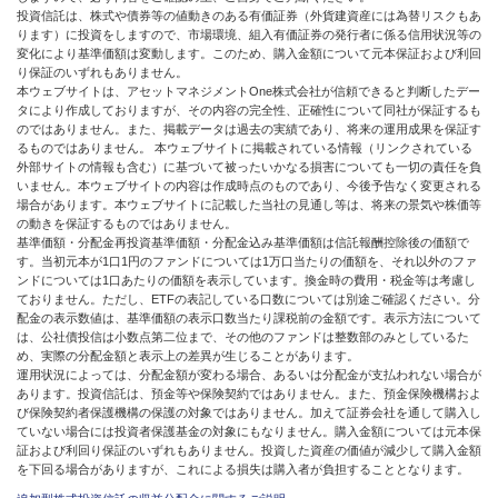
投資信託は、株式や債券等の値動きのある有価証券（外貨建資産には為替リスクもあ
ります）に投資をしますので、市場環境、組入有価証券の発行者に係る信用状況等の
変化により基準価額は変動します。このため、購入金額について元本保証および利回
り保証のいずれもありません。
本ウェブサイトは、アセットマネジメントOne株式会社が信頼できると判断したデー
タにより作成しておりますが、その内容の完全性、正確性について同社が保証するも
のではありません。また、掲載データは過去の実績であり、将来の運用成果を保証す
るものではありません。 本ウェブサイトに掲載されている情報（リンクされている
外部サイトの情報も含む）に基づいて被ったいかなる損害についても一切の責任を負
いません。本ウェブサイトの内容は作成時点のものであり、今後予告なく変更される
場合があります。本ウェブサイトに記載した当社の見通し等は、将来の景気や株価等
の動きを保証するものではありません。
基準価額・分配金再投資基準価額・分配金込み基準価額は信託報酬控除後の価額で
す。当初元本が1口1円のファンドについては1万口当たりの価額を、それ以外のファ
ンドについては1口あたりの価額を表示しています。換金時の費用・税金等は考慮し
ておりません。ただし、ETFの表記している口数については別途ご確認ください。分
配金の表示数値は、基準価額の表示口数当たり課税前の金額です。表示方法について
は、公社債投信は小数点第二位まで、その他のファンドは整数部のみとしているた
め、実際の分配金額と表示上の差異が生じることがあります。
運用状況によっては、分配金額が変わる場合、あるいは分配金が支払われない場合が
あります。投資信託は、預金等や保険契約ではありません。また、預金保険機構およ
び保険契約者保護機構の保護の対象ではありません。加えて証券会社を通して購入し
ていない場合には投資者保護基金の対象にもなりません。購入金額については元本保
証および利回り保証のいずれもありません。投資した資産の価値が減少して購入金額
を下回る場合がありますが、これによる損失は購入者が負担することとなります。