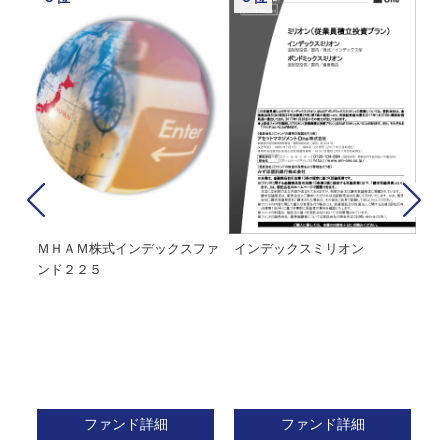
経２
ＭＨＡＭ株式インデックスファ
インデックスミリオン
イ
ンド２２５
ァ
ファンド詳細
ファンド詳細