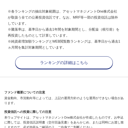
※各ランキングの抽出対象範囲は、アセットマネジメントOne株式会社
が取扱う全ての公募投資信託です。なお、MRF等一部の投資信託は除外
しています。
※騰落率は、基準日から過去1年間を対象期間とし、分配金（税引前）を
再投資したものとして計算しています。
※純資産増加額ランキングとWEB閲覧数ランキングは、基準日から過去1
ヵ月間を集計対象期間としています。
ランキングの詳細はこちら
ファンド概要についての注意
資金動向、市況動向等によっては、上記の運用方針のような運用ができない場合があ
ります。
投資信託への投資に際しての注意
本ウェブサイトは、アセットマネジメントOne株式会社が作成したものです。お申込
に際しては、投資信託説明書（交付目論見書）をあらかじめ、または同時にお渡し致
しますので、必ず内容をご確認の上、ご自身でご判断ください。