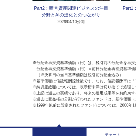
Part2：暗号資産関連ビジネスの注目
Par
分野とAIの進化とのつながり
2026/04/10公開
※分配金再投資基準価額（円）は、税引前の分配金を再投
分配金再投資基準価額（円）＝前日分配金再投資基準価
（※決算日の当日基準価額は税引前分配金込み）
※基準価額は信託報酬控除後です。なお、信託報酬率は「
※純資産総額については、表示桁未満は切り捨てで処理し
※上記は過去の実績であり、将来の運用成果等をお約束す
※過去に受益権の分割が行われたファンドは、基準価額（
※1999年以前に設定されたファンドについては、2000年
チャート