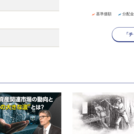
基準価額
分配金
「チ