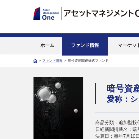
ホーム
ファンド情報
マーケッ
>
ファンド情報
>
暗号資産関連株式ファンド
暗号資
愛称：シ
商品分類：追加型投
日経新聞掲載名：暗
決算日：毎年7月10