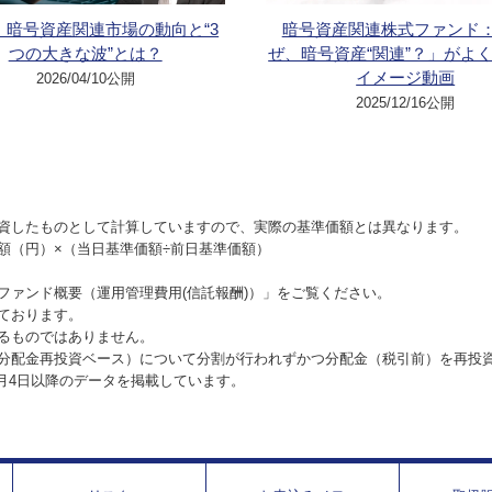
t1：暗号資産関連市場の動向と“3
暗号資産関連株式ファンド
つの大きな波”とは？
ぜ、暗号資産“関連”？」がよ
イメージ動画
2026/04/10公開
2025/12/16公開
資したものとして計算していますので、実際の基準価額とは異なります。
額（円）×（当日基準価額÷前日基準価額）
ファンド概要（運用管理費用(信託報酬)）」をご覧ください。
ております。
るものではありません。
分配金再投資ベース）について分割が行われずかつ分配金（税引前）を再投
1月4日以降のデータを掲載しています。