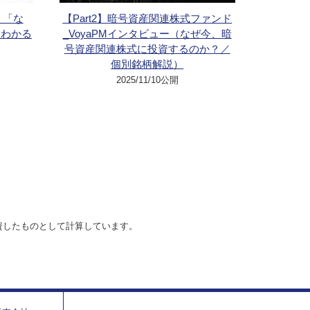
：「な
【Part2】暗号資産関連株式ファンド
くわかる
_VoyaPMインタビュー（なぜ今、暗
号資産関連株式に投資するのか？／
個別銘柄解説）
2025/11/10公開
資したものとして計算しています。