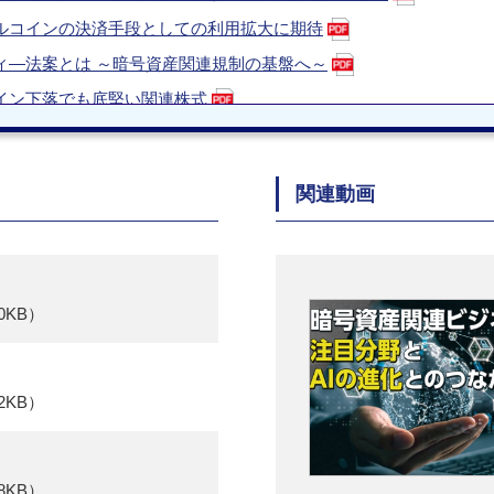
 ステーブルコインの決済手段としての利用拡大に期待
クラリティ―法案とは ～暗号資産関連規制の基盤へ～
ビットコイン下落でも底堅い関連株式
 銘柄紹介：フィギュア・テクノロジー・ソリューションズ
金融の未来を変える「RWA（現実資産）」のトークン化
関連動画
25年の振り返りと2026年の注目テーマ
紹介：SBIホールディングス
銘柄紹介：ロビンフッド・マーケッツ
足もとの暗号資産・関連株式下落について
0KB）
在感の高まるイーサリアム
国の金融政策とビットコイン
2KB）
暗号資産の安全性を担保する仕組み
の注目領域、ステーブルコイン
機関投資家の市場参入と白熱するインフラ整備競争
8KB）