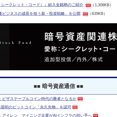
：シークレット・コード）』組入全銘柄のご紹介
（1,308KB）
関連ビジネスの成長を狙う新・投資戦略」を公開
（639KB）
■■ 暗号資産通信 ■■
 銘柄紹介：ビザステーブルコイン時代の勝者となるか
CFTCが米国初のビットコイン「永久先物」を認可
 銘柄紹介：アイレン マイニング企業がAIインフラの担い手へ