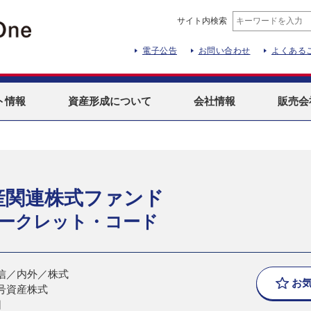
サイト内検索
電子公告
お問い合わせ
よくある
ト
情報
資産形成
について
会社情報
販売会
産関連株式ファンド
ークレット・コード
信／内外／株式
お
号資産株式
日