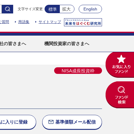
拡大
English
文字サイズ変更
標準
ご質問
用語集
サイトマップ
社
の皆さまへ
機関投資家
の皆さまへ
NISA成長投資枠
気に入りに
登録
基準価額
メール配信