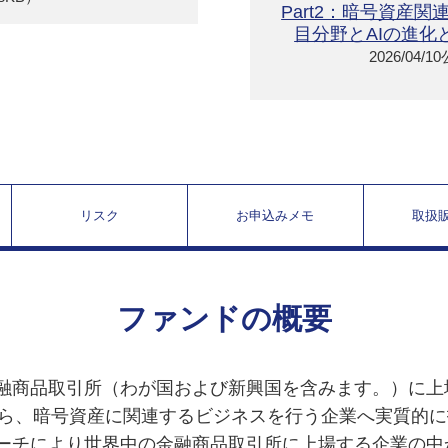
Part2：暗号資産
ットコインを保有する企業が増加中
目分野とAIの進化
2026/04/1
号資産市場の拡大とインフラ構築ビジネス
柄紹介：コインベース・グローバル
1日のビットコイン下落について
法案成立で、暗号資産は新たなステージへ
イニングが支える暗号資産の成長
リスク
お申込みメモ
取扱
ビットコインの躍進と暗号資産市場の新たなステージ
ファンドの概要
金融商品取引所（わが国および新興国を含みます。）に
ら、暗号資産に関連するビジネスを行う企業へ実質的に
サーチにより世界中の金融商品取引所に上場する企業の