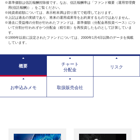
※基準価額は信託報酬控除後です。なお、信託報酬率は「ファンド概要（運用管理費
用(信託報酬)）」をご覧ください。
※純資産総額については、表示桁未満は切り捨てで処理しております。
※上記は過去の実績であり、将来の運用成果等をお約束するものではありません。
※過去に受益権の分割が行われたファンドは、基準価額（分配金再投資ベース）につ
いて分割が行われずかつ分配金（税引前）を再投資したものとして計算していま
す。
※1999年以前に設定されたファンドについては、2000年1月4日以降のデータを掲載
しています。
チャート
概要
リスク
分配金
お申込みメモ
取扱販売会社