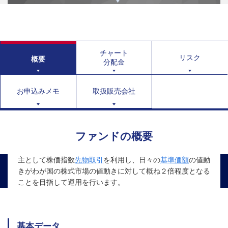
チャート
リスク
概要
分配金
お申込みメモ
取扱販売会社
ファンドの概要
主として株価指数
先物取引
を利用し、日々の
基準価額
の値動
きがわが国の株式市場の値動きに対して概ね２倍程度となる
ことを目指して運用を行います。
基本データ