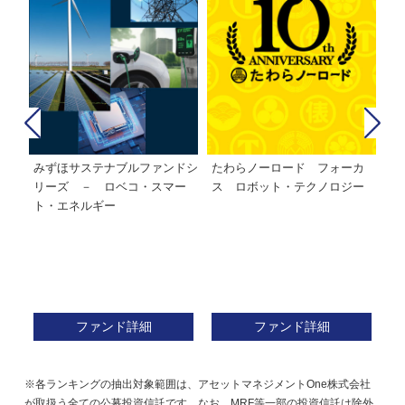
みずほサステナブルファンドシ
たわらノーロード フォーカ
た
株式フ
リーズ － ロベコ・スマー
ス ロボット・テクノロジー
ト・エネルギー
ファンド詳細
ファンド詳細
※各ランキングの抽出対象範囲は、アセットマネジメントOne株式会社
が取扱う全ての公募投資信託です。なお、MRF等一部の投資信託は除外