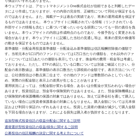
り保証のいずれもありません。
本ウェブサイトは、アセットマネジメントOne株式会社が信頼できると判断したデー
タにより作成しておりますが、その内容の完全性、正確性について同社が保証するも
のではありません。また、掲載データは過去の実績であり、将来の運用成果を保証す
るものではありません。 本ウェブサイトに掲載されている情報（リンクされている
外部サイトの情報も含む）に基づいて被ったいかなる損害についても一切の責任を負
いません。本ウェブサイトの内容は作成時点のものであり、今後予告なく変更される
場合があります。本ウェブサイトに記載した当社の見通し等は、将来の景気や株価等
の動きを保証するものではありません。
基準価額・分配金再投資基準価額・分配金込み基準価額は信託報酬控除後の価額で
す。当初元本が1口1円のファンドについては1万口当たりの価額を、それ以外のファ
ンドについては1口あたりの価額を表示しています。換金時の費用・税金等は考慮し
ておりません。ただし、ETFの表記している口数については別途ご確認ください。分
配金の表示数値は、基準価額の表示口数当たり課税前の金額です。表示方法について
は、公社債投信は小数点第二位まで、その他のファンドは整数部のみとしているた
め、実際の分配金額と表示上の差異が生じることがあります。
運用状況によっては、分配金額が変わる場合、あるいは分配金が支払われない場合が
あります。投資信託は、預金等や保険契約ではありません。また、預金保険機構およ
び保険契約者保護機構の保護の対象ではありません。加えて証券会社を通して購入し
ていない場合には投資者保護基金の対象にもなりません。購入金額については元本保
証および利回り保証のいずれもありません。投資した資産の価値が減少して購入金額
を下回る場合がありますが、これによる損失は購入者が負担することとなります。
追加型株式投資信託の収益分配金に関するご説明
通貨選択型投資信託の収益/損失に関するご説明
公募投信の信託報酬の決定に関する考え方について