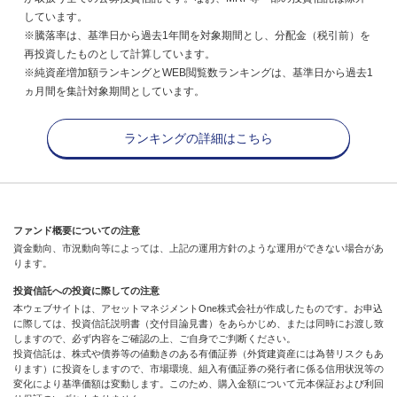
しています。
※騰落率は、基準日から過去1年間を対象期間とし、分配金（税引前）を
再投資したものとして計算しています。
※純資産増加額ランキングとWEB閲覧数ランキングは、基準日から過去1
ヵ月間を集計対象期間としています。
ランキングの詳細はこちら
ファンド概要についての注意
資金動向、市況動向等によっては、上記の運用方針のような運用ができない場合があ
ります。
投資信託への投資に際しての注意
本ウェブサイトは、アセットマネジメントOne株式会社が作成したものです。お申込
に際しては、投資信託説明書（交付目論見書）をあらかじめ、または同時にお渡し致
しますので、必ず内容をご確認の上、ご自身でご判断ください。
投資信託は、株式や債券等の値動きのある有価証券（外貨建資産には為替リスクもあ
ります）に投資をしますので、市場環境、組入有価証券の発行者に係る信用状況等の
変化により基準価額は変動します。このため、購入金額について元本保証および利回