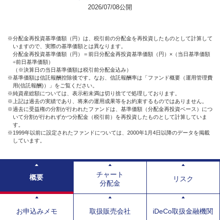
2026/07/08公開
※分配金再投資基準価額（円）は、税引前の分配金を再投資したものとして計算して
いますので、実際の基準価額とは異なります。
分配金再投資基準価額（円）＝前日分配金再投資基準価額（円）×（当日基準価額
÷前日基準価額）
（※決算日の当日基準価額は税引前分配金込み）
※基準価額は信託報酬控除後です。なお、信託報酬率は「ファンド概要（運用管理費
用(信託報酬)）」をご覧ください。
※純資産総額については、表示桁未満は切り捨てで処理しております。
※上記は過去の実績であり、将来の運用成果等をお約束するものではありません。
※過去に受益権の分割が行われたファンドは、基準価額（分配金再投資ベース）につ
いて分割が行われずかつ分配金（税引前）を再投資したものとして計算していま
す。
※1999年以前に設定されたファンドについては、2000年1月4日以降のデータを掲載
しています。
チャート
概要
リスク
分配金
お申込みメモ
取扱販売会社
iDeCo取扱金融機関