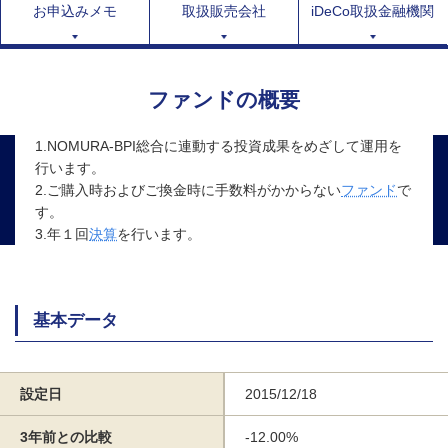
お申込みメモ
取扱販売会社
iDeCo取扱金融機関
ファンドの概要
1.NOMURA-BPI総合に連動する投資成果をめざして運用を
行います。
2.ご購入時およびご換金時に手数料がかからない
ファンド
で
す。
3.年１回
決算
を行います。
基本データ
設定日
2015/12/18
3年前との比較
-12.00%