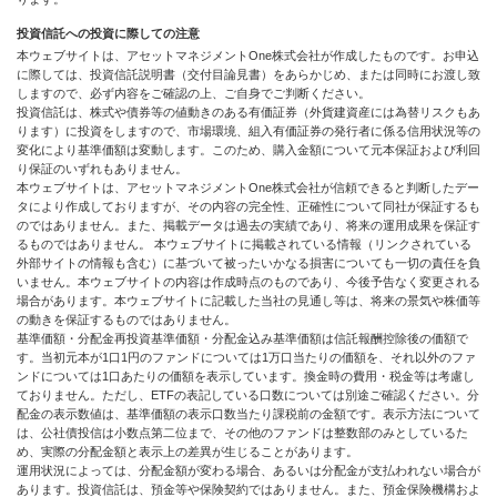
投資信託への投資に際しての注意
本ウェブサイトは、アセットマネジメントOne株式会社が作成したものです。お申込
に際しては、投資信託説明書（交付目論見書）をあらかじめ、または同時にお渡し致
しますので、必ず内容をご確認の上、ご自身でご判断ください。
投資信託は、株式や債券等の値動きのある有価証券（外貨建資産には為替リスクもあ
ります）に投資をしますので、市場環境、組入有価証券の発行者に係る信用状況等の
変化により基準価額は変動します。このため、購入金額について元本保証および利回
り保証のいずれもありません。
本ウェブサイトは、アセットマネジメントOne株式会社が信頼できると判断したデー
タにより作成しておりますが、その内容の完全性、正確性について同社が保証するも
のではありません。また、掲載データは過去の実績であり、将来の運用成果を保証す
るものではありません。 本ウェブサイトに掲載されている情報（リンクされている
外部サイトの情報も含む）に基づいて被ったいかなる損害についても一切の責任を負
いません。本ウェブサイトの内容は作成時点のものであり、今後予告なく変更される
場合があります。本ウェブサイトに記載した当社の見通し等は、将来の景気や株価等
の動きを保証するものではありません。
基準価額・分配金再投資基準価額・分配金込み基準価額は信託報酬控除後の価額で
す。当初元本が1口1円のファンドについては1万口当たりの価額を、それ以外のファ
ンドについては1口あたりの価額を表示しています。換金時の費用・税金等は考慮し
ておりません。ただし、ETFの表記している口数については別途ご確認ください。分
配金の表示数値は、基準価額の表示口数当たり課税前の金額です。表示方法について
は、公社債投信は小数点第二位まで、その他のファンドは整数部のみとしているた
め、実際の分配金額と表示上の差異が生じることがあります。
運用状況によっては、分配金額が変わる場合、あるいは分配金が支払われない場合が
あります。投資信託は、預金等や保険契約ではありません。また、預金保険機構およ