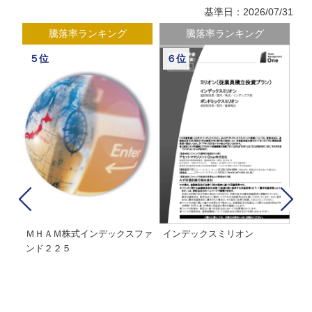
基準日：2026/07/31
騰落率ランキング
騰落率ランキング
５位
６位
経２
ＭＨＡＭ株式インデックスファ
インデックスミリオン
イ
ンド２２５
ァ