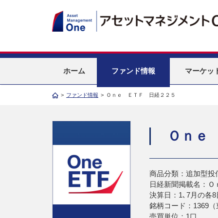
ホーム
ファンド情報
マーケッ
>
ファンド情報
>
Ｏｎｅ ＥＴＦ 日経２２５
Ｏｎｅ
商品分類：追加型投
日経新聞掲載名：Ｏ
決算日：1､7月の各8
銘柄コード：1369
売買単位：1口