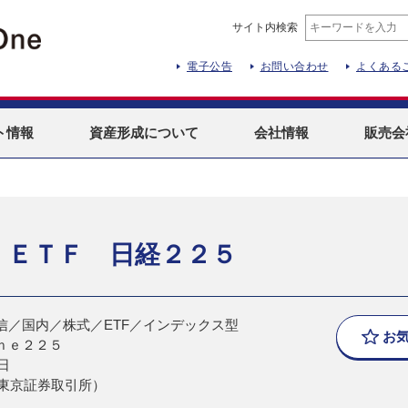
サイト内検索
電子公告
お問い合わせ
よくある
ト
情報
資産形成
について
会社情報
販売会
 ＥＴＦ 日経２２５
信／国内／株式／ETF／インデックス型
お
ｎｅ２２５
日
（東京証券取引所）