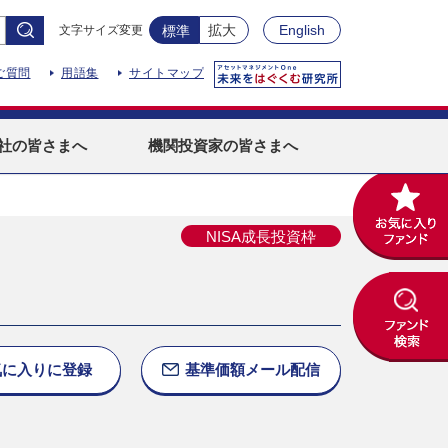
拡大
English
文字サイズ変更
標準
ご質問
用語集
サイトマップ
社
の皆さまへ
機関投資家
の皆さまへ
NISA成長投資枠
気に入りに
登録
基準価額
メール配信