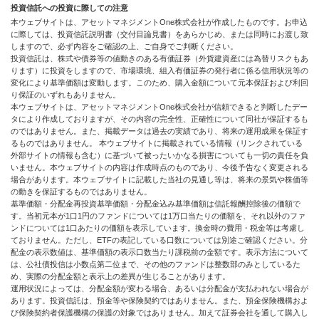
投資信託への投資に際しての注意
本ウェブサイトは、アセットマネジメントOne株式会社が作成したものです。お申込
に際しては、投資信託説明書（交付目論見書）をあらかじめ、または同時にお渡し致
しますので、必ず内容をご確認の上、ご自身でご判断ください。
投資信託は、株式や債券等の値動きのある有価証券（外貨建資産には為替リスクもあ
ります）に投資をしますので、市場環境、組入有価証券の発行者に係る信用状況等の
変化により基準価額は変動します。このため、購入金額について元本保証および利回
り保証のいずれもありません。
本ウェブサイトは、アセットマネジメントOne株式会社が信頼できると判断したデー
タにより作成しておりますが、その内容の完全性、正確性について同社が保証するも
のではありません。また、掲載データは過去の実績であり、将来の運用成果を保証す
るものではありません。 本ウェブサイトに掲載されている情報（リンクされている
外部サイトの情報も含む）に基づいて被ったいかなる損害についても一切の責任を負
いません。本ウェブサイトの内容は作成時点のものであり、今後予告なく変更される
場合があります。本ウェブサイトに記載した当社の見通し等は、将来の景気や株価等
の動きを保証するものではありません。
基準価額・分配金再投資基準価額・分配金込み基準価額は信託報酬控除後の価額で
す。当初元本が1口1円のファンドについては1万口当たりの価額を、それ以外のファ
ンドについては1口あたりの価額を表示しています。換金時の費用・税金等は考慮し
ておりません。ただし、ETFの表記している口数については別途ご確認ください。分
配金の表示数値は、基準価額の表示口数当たり課税前の金額です。表示方法について
は、公社債投信は小数点第二位まで、その他のファンドは整数部のみとしているた
め、実際の分配金額と表示上の差異が生じることがあります。
運用状況によっては、分配金額が変わる場合、あるいは分配金が支払われない場合が
あります。投資信託は、預金等や保険契約ではありません。また、預金保険機構およ
び保険契約者保護機構の保護の対象ではありません。加えて証券会社を通して購入し