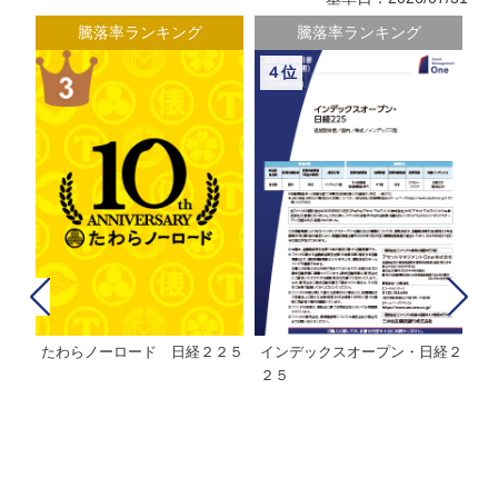
騰落率ランキング
騰落率ランキング
４位
たわらノーロード 日経２２５
インデックスオープン・日経２
Ｍ
株式フ
２５
ン