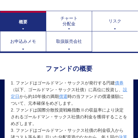
チャート
リスク
概要
分配金
お申込みメモ
取扱販売会社
ファンドの概要
1.
ファンド
はゴールドマン・サックスが発行する円建
債券
（以下、ゴールドマン・サックス社債）に高位に投資し、
設
定日
から約10年後の満期
償還
時の当ファンドの償還価額に
ついて、元本確保をめざします。
2. ファンドは国際分散投資戦略
指数
Ⅱの収益率により決定
されるゴールドマン・サックス社債の利金を獲得することを
めざします。
3. ファンドはゴールドマン・サックス社債の利金収入から
諸コスト等を差し引いた分配原資のなかから、年１回の
決算