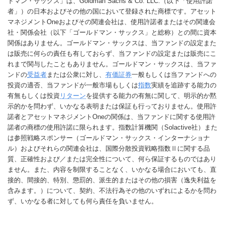
ドマン・サックス」は、Goldman Sachs & Co. LLC.（以下「使用許諾
者」）の日本およびその他の国において登録された商標です。アセット
マネジメントOneおよびその関連会社は、使用許諾者またはその関連会
社・関係会社（以下「ゴールドマン・サックス」と総称）との間に資本
関係はありません。ゴールドマン・サックスは、当ファンドの設定また
は販売に何らの責任も有しておらず、当ファンドの設定または販売にこ
れまで関与したこともありません。ゴールドマン・サックスは、当ファ
ンドの
受益者
または公衆に対し、
有価証券
一般もしくは当ファンドへの
投資の適否、当ファンドが一般市場もしくは
指数
実績を追跡する能力の
有無もしくは投資
リターン
を提供する能力の有無に関して、明示的か黙
示的かを問わず、いかなる表明または保証も行っておりません。使用許
諾者とアセットマネジメントOneの関係は、当ファンドに関する使用許
諾者の商標の使用許諾に限られます。指数計算機関（Solactive社）また
は参照戦略スポンサー（ゴールドマン・サックス・インターナショナ
ル）およびそれらの関連会社は、国際分散投資戦略指数Ⅱに関する品
質、正確性および／または完全性について、何ら保証するものではあり
ません。また、内容を制限することなく、いかなる場合においても、直
接的、間接的、特別、懲罰的、派生的またはその他の損害（逸失利益を
含みます。）について、契約、不法行為その他のいずれによるかを問わ
ず、いかなる者に対しても何ら責任を負いません。