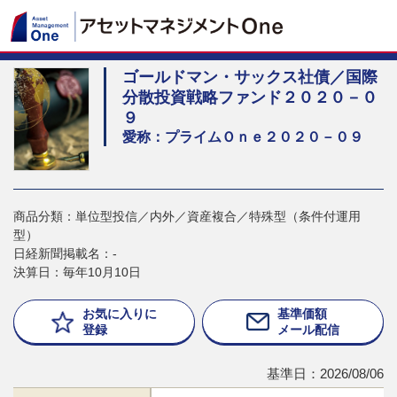
ゴールドマン・サックス社債／国際
分散投資戦略ファンド２０２０－０
９
愛称：プライムＯｎｅ２０２０－０９
商品分類：単位型投信／内外／資産複合／特殊型（条件付運用
型）
日経新聞掲載名：-
決算日：毎年10月10日
お気に入りに
基準価額
登録
メール配信
基準日：2026/08/06