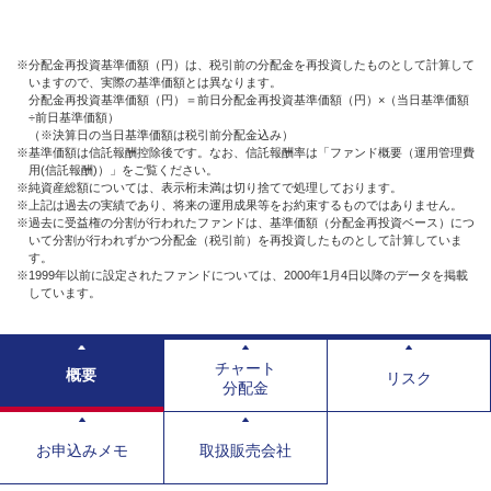
※分配金再投資基準価額（円）は、税引前の分配金を再投資したものとして計算して
いますので、実際の基準価額とは異なります。
分配金再投資基準価額（円）＝前日分配金再投資基準価額（円）×（当日基準価額
÷前日基準価額）
（※決算日の当日基準価額は税引前分配金込み）
※基準価額は信託報酬控除後です。なお、信託報酬率は「ファンド概要（運用管理費
用(信託報酬)）」をご覧ください。
※純資産総額については、表示桁未満は切り捨てで処理しております。
※上記は過去の実績であり、将来の運用成果等をお約束するものではありません。
※過去に受益権の分割が行われたファンドは、基準価額（分配金再投資ベース）につ
いて分割が行われずかつ分配金（税引前）を再投資したものとして計算していま
す。
※1999年以前に設定されたファンドについては、2000年1月4日以降のデータを掲載
しています。
チャート
概要
リスク
分配金
お申込みメモ
取扱販売会社