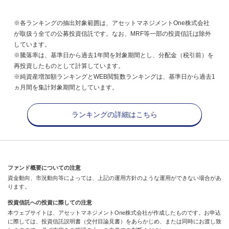
※各ランキングの抽出対象範囲は、アセットマネジメントOne株式会社
が取扱う全ての公募投資信託です。なお、MRF等一部の投資信託は除外
しています。
※騰落率は、基準日から過去1年間を対象期間とし、分配金（税引前）を
再投資したものとして計算しています。
※純資産増加額ランキングとWEB閲覧数ランキングは、基準日から過去1
ヵ月間を集計対象期間としています。
ランキングの詳細はこちら
ファンド概要についての注意
資金動向、市況動向等によっては、上記の運用方針のような運用ができない場合があ
ります。
投資信託への投資に際しての注意
本ウェブサイトは、アセットマネジメントOne株式会社が作成したものです。お申込
に際しては、投資信託説明書（交付目論見書）をあらかじめ、または同時にお渡し致