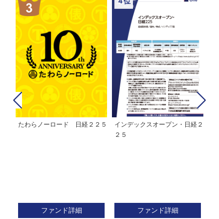
４位
たわらノーロード 日経２２５
インデックスオープン・日経２
Ｍ
株式フ
２５
ン
ファンド詳細
ファンド詳細