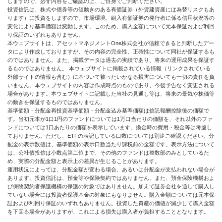
しますので、必ず内容をご確認の上、ご自身でご判断ください。
投資信託は、株式や債券等の値動きのある有価証券（外貨建資産には為替リスクもあ
ります）に投資をしますので、市場環境、組入有価証券の発行者に係る信用状況等の
変化により基準価額は変動します。このため、購入金額について元本保証および利回
り保証のいずれもありません。
本ウェブサイトは、アセットマネジメントOne株式会社が信頼できると判断したデー
タにより作成しておりますが、その内容の完全性、正確性について同社が保証するも
のではありません。また、掲載データは過去の実績であり、将来の運用成果を保証す
るものではありません。 本ウェブサイトに掲載されている情報（リンクされている
外部サイトの情報も含む）に基づいて被ったいかなる損害についても一切の責任を負
いません。本ウェブサイトの内容は作成時点のものであり、今後予告なく変更される
場合があります。本ウェブサイトに記載した当社の見通し等は、将来の景気や株価等
の動きを保証するものではありません。
基準価額・分配金再投資基準価額・分配金込み基準価額は信託報酬控除後の価額で
す。当初元本が1口1円のファンドについては1万口当たりの価額を、それ以外のファ
ンドについては1口あたりの価額を表示しています。換金時の費用・税金等は考慮し
ておりません。ただし、ETFの表記している口数については別途ご確認ください。分
配金の表示数値は、基準価額の表示口数当たり課税前の金額です。表示方法について
は、公社債投信は小数点第二位まで、その他のファンドは整数部のみとしているた
め、実際の分配金額と表示上の差異が生じることがあります。
運用状況によっては、分配金額が変わる場合、あるいは分配金が支払われない場合が
あります。投資信託は、預金等や保険契約ではありません。また、預金保険機構およ
び保険契約者保護機構の保護の対象ではありません。加えて証券会社を通して購入し
ていない場合には投資者保護基金の対象にもなりません。購入金額については元本保
証および利回り保証のいずれもありません。投資した資産の価値が減少して購入金額
を下回る場合がありますが、これによる損失は購入者が負担することとなります。