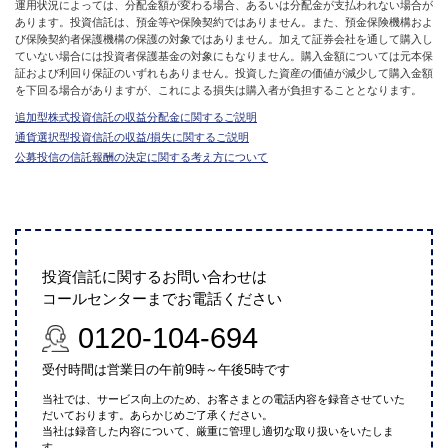
運用状況によっては、分配金額が変わる場合、あるいは分配金が支払われない場合が
あります。投資信託は、預金等や保険契約ではありません。また、預金保険機構およ
び保険契約者保護機構の保護の対象ではありません。加えて証券会社を通して購入し
ていない場合には投資者保護基金の対象にもなりません。購入金額については元本保
証および利回り保証のいずれもありません。投資した資産の価値が減少して購入金額
を下回る場合がありますが、これによる損失は購入者が負担することとなります。
追加型株式投資信託の収益分配金に関するご説明
通貨選択型投資信託の収益/損失に関するご説明
公募投信の信託報酬の決定に関する考え方について
投資信託に関するお問い合わせは
コールセンターまでお電話ください
0120-104-694
受付時間は営業日の午前9時～午後5時です
当社では、サービス向上のため、お客さまとの電話内容を録音させていた
だいております。あらかじめご了承ください。
当社は録音した内容について、厳重に管理し適切な取り扱いをいたしま
す。