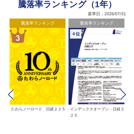
騰落率ランキング（1年）
基準日：2026/07/31
騰落率ランキング
騰落率ランキング
４位
たわらノーロード 日経２２５
インデックスオープン・日経２
Ｍ
株式フ
２５
ン