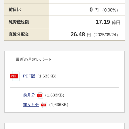
0
前日比
円 （0.00%）
17.19
純資産総額
億円
26.48
直近分配金
円（2025/09/24）
最新の月次レポート
PDF版
（1,633KB）
前月分
（1,633KB）
前々月分
（1,636KB）