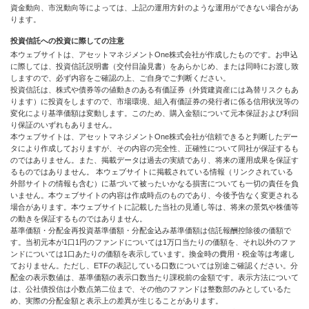
資金動向、市況動向等によっては、上記の運用方針のような運用ができない場合があ
ります。
投資信託への投資に際しての注意
本ウェブサイトは、アセットマネジメントOne株式会社が作成したものです。お申込
に際しては、投資信託説明書（交付目論見書）をあらかじめ、または同時にお渡し致
しますので、必ず内容をご確認の上、ご自身でご判断ください。
投資信託は、株式や債券等の値動きのある有価証券（外貨建資産には為替リスクもあ
ります）に投資をしますので、市場環境、組入有価証券の発行者に係る信用状況等の
変化により基準価額は変動します。このため、購入金額について元本保証および利回
り保証のいずれもありません。
本ウェブサイトは、アセットマネジメントOne株式会社が信頼できると判断したデー
タにより作成しておりますが、その内容の完全性、正確性について同社が保証するも
のではありません。また、掲載データは過去の実績であり、将来の運用成果を保証す
るものではありません。 本ウェブサイトに掲載されている情報（リンクされている
外部サイトの情報も含む）に基づいて被ったいかなる損害についても一切の責任を負
いません。本ウェブサイトの内容は作成時点のものであり、今後予告なく変更される
場合があります。本ウェブサイトに記載した当社の見通し等は、将来の景気や株価等
の動きを保証するものではありません。
基準価額・分配金再投資基準価額・分配金込み基準価額は信託報酬控除後の価額で
す。当初元本が1口1円のファンドについては1万口当たりの価額を、それ以外のファ
ンドについては1口あたりの価額を表示しています。換金時の費用・税金等は考慮し
ておりません。ただし、ETFの表記している口数については別途ご確認ください。分
配金の表示数値は、基準価額の表示口数当たり課税前の金額です。表示方法について
は、公社債投信は小数点第二位まで、その他のファンドは整数部のみとしているた
め、実際の分配金額と表示上の差異が生じることがあります。