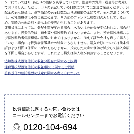
ンドについては1口あたりの価額を表示しています。換金時の費用・税金等は考慮し
ておりません。ただし、ETFの表記している口数については別途ご確認ください。分
配金の表示数値は、基準価額の表示口数当たり課税前の金額です。表示方法について
は、公社債投信は小数点第二位まで、その他のファンドは整数部のみとしているた
め、実際の分配金額と表示上の差異が生じることがあります。
運用状況によっては、分配金額が変わる場合、あるいは分配金が支払われない場合が
あります。投資信託は、預金等や保険契約ではありません。また、預金保険機構およ
び保険契約者保護機構の保護の対象ではありません。加えて証券会社を通して購入し
ていない場合には投資者保護基金の対象にもなりません。購入金額については元本保
証および利回り保証のいずれもありません。投資した資産の価値が減少して購入金額
を下回る場合がありますが、これによる損失は購入者が負担することとなります。
追加型株式投資信託の収益分配金に関するご説明
通貨選択型投資信託の収益/損失に関するご説明
公募投信の信託報酬の決定に関する考え方について
投資信託に関するお問い合わせは
コールセンターまでお電話ください
0120-104-694