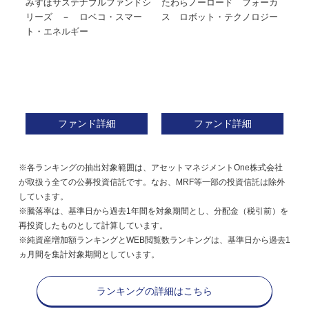
みずほサステナブルファンドシ
たわらノーロード フォーカ
た
株式フ
リーズ － ロベコ・スマー
ス ロボット・テクノロジー
ト・エネルギー
ファンド詳細
ファンド詳細
※各ランキングの抽出対象範囲は、アセットマネジメントOne株式会社
が取扱う全ての公募投資信託です。なお、MRF等一部の投資信託は除外
しています。
※騰落率は、基準日から過去1年間を対象期間とし、分配金（税引前）を
再投資したものとして計算しています。
※純資産増加額ランキングとWEB閲覧数ランキングは、基準日から過去1
ヵ月間を集計対象期間としています。
ランキングの詳細はこちら