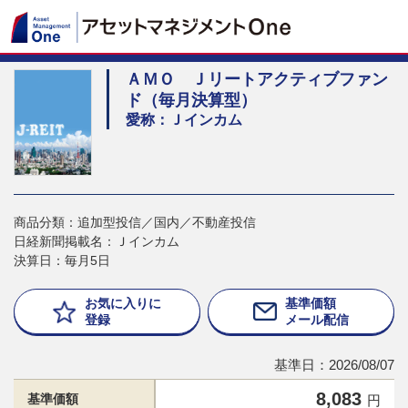
ＡＭＯ Ｊリートアクティブファン
ド（毎月決算型）
愛称：Ｊインカム
商品分類：追加型投信／国内／不動産投信
日経新聞掲載名：Ｊインカム
決算日：毎月5日
お気に入りに
基準価額
登録
メール配信
基準日：2026/08/07
8,083
基準価額
円