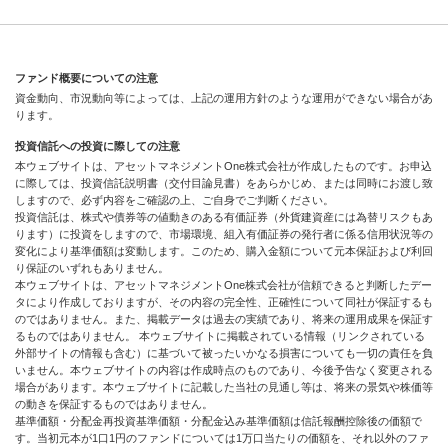
ファンド概要についての注意
資金動向、市況動向等によっては、上記の運用方針のような運用ができない場合があ
ります。
投資信託への投資に際しての注意
本ウェブサイトは、アセットマネジメントOne株式会社が作成したものです。お申込
に際しては、投資信託説明書（交付目論見書）をあらかじめ、または同時にお渡し致
しますので、必ず内容をご確認の上、ご自身でご判断ください。
投資信託は、株式や債券等の値動きのある有価証券（外貨建資産には為替リスクもあ
ります）に投資をしますので、市場環境、組入有価証券の発行者に係る信用状況等の
変化により基準価額は変動します。このため、購入金額について元本保証および利回
り保証のいずれもありません。
本ウェブサイトは、アセットマネジメントOne株式会社が信頼できると判断したデー
タにより作成しておりますが、その内容の完全性、正確性について同社が保証するも
のではありません。また、掲載データは過去の実績であり、将来の運用成果を保証す
るものではありません。 本ウェブサイトに掲載されている情報（リンクされている
外部サイトの情報も含む）に基づいて被ったいかなる損害についても一切の責任を負
いません。本ウェブサイトの内容は作成時点のものであり、今後予告なく変更される
場合があります。本ウェブサイトに記載した当社の見通し等は、将来の景気や株価等
の動きを保証するものではありません。
基準価額・分配金再投資基準価額・分配金込み基準価額は信託報酬控除後の価額で
す。当初元本が1口1円のファンドについては1万口当たりの価額を、それ以外のファ