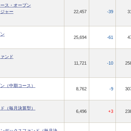
ロース・オープン
ネジャー
22,457
-39
3
プン
25,694
-61
4
ファンド
11,721
-10
25
プン（中期コース）
8,762
-9
30
ンド（毎月決算型）
6,496
+3
23
インデックスファンド（毎月決