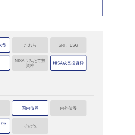
ス型
たわら
SRI、ESG
NISAつみたて投
NISA成長投資枠
資枠
式
国内債券
内外債券
バラ
その他