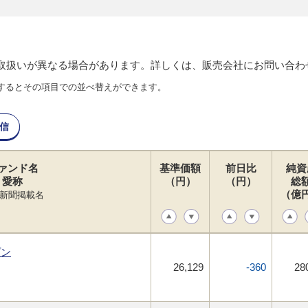
り取扱いが異なる場合があります。詳しくは、販売会社にお問い合わ
するとその項目での並べ替えができます。
信
ァンド名
基準価額
前日比
純資
愛称
（円）
（円）
総
（億
新聞掲載名
プン
26,129
-360
28