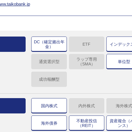
www.taikobank.jp
DC（確定拠出年
ETF
インデック
金）
ラップ専用
通貨選択型
単位型
（SMA）
成功報酬型
国内株式
内外株式
海外株
不動産投信
資産複合（
海外債券
（REIT）
ンス）