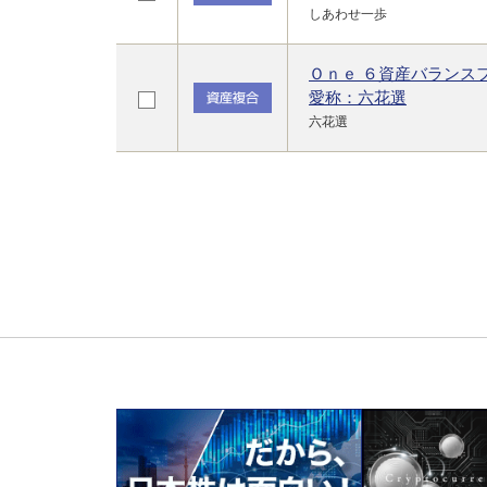
しあわせ一歩
Ｏｎｅ ６資産バランス
愛称：六花選
六花選