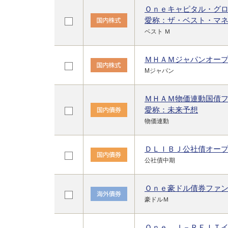
Ｏｎｅキャピタル・グ
愛称：ザ・ベスト・マ
ベスト Ｍ
ＭＨＡＭジャパンオー
Mジャパン
ＭＨＡＭ物価連動国債
愛称：未来予想
物価連動
ＤＬＩＢＪ公社債オー
公社債中期
Ｏｎｅ豪ドル債券ファ
豪ドルＭ
Ｏｎｅ Ｊ－ＲＥＩＴ