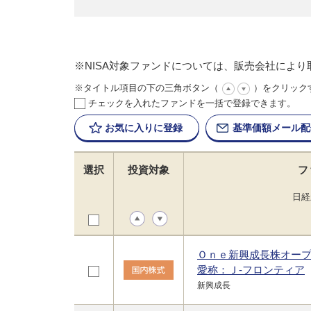
※NISA対象ファンドについては、販売会社によ
※タイトル項目の下の三角ボタン（
）をクリック
チェックを入れたファンドを一括で登録できます。
お気に入りに
登録
基準価額
メール配
選択
投資対象
フ
日経
Ｏｎｅ新興成長株オー
愛称：Ｊ-フロンティア
新興成長