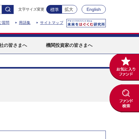
拡大
English
文字サイズ変更
標準
ご質問
用語集
サイトマップ
社
の皆さまへ
機関投資家
の皆さまへ