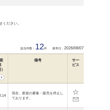
せください。
12
2026/08/07
該当件数：
件
基準日：
産
備考
サー
額
ビス
円）
現在、新規の募集・販売を停止し
0.14
ております。