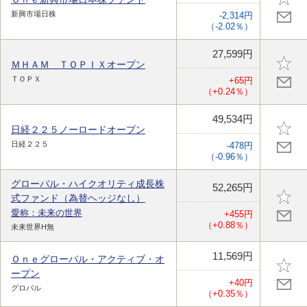
新興市場日株
-2,314円
（-2.02％）
27,599円
ＭＨＡＭ ＴＯＰＩＸオープン
ＴＯＰＸ
+65円
（+0.24％）
49,534円
日経２２５ノーロードオープン
日経２２５
-478円
（-0.96％）
グローバル・ハイクオリティ成長株
52,265円
式ファンド（為替ヘッジなし）
愛称：未来の世界
+455円
（+0.88％）
未来世界H無
11,569円
Ｏｎｅグローバル・アクティブ・オ
ープン
+40円
グロバル
（+0.35％）