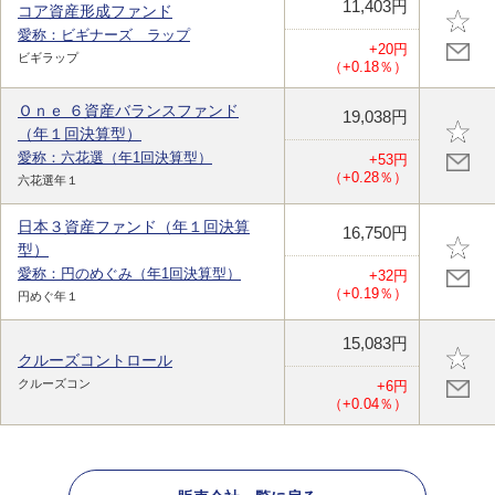
11,403円
コア資産形成ファンド
愛称：ビギナーズ ラップ
+20円
ビギラップ
（+0.18％）
Ｏｎｅ ６資産バランスファンド
19,038円
（年１回決算型）
愛称：六花選（年1回決算型）
+53円
（+0.28％）
六花選年１
日本３資産ファンド（年１回決算
16,750円
型）
愛称：円のめぐみ（年1回決算型）
+32円
（+0.19％）
円めぐ年１
15,083円
クルーズコントロール
クルーズコン
+6円
（+0.04％）