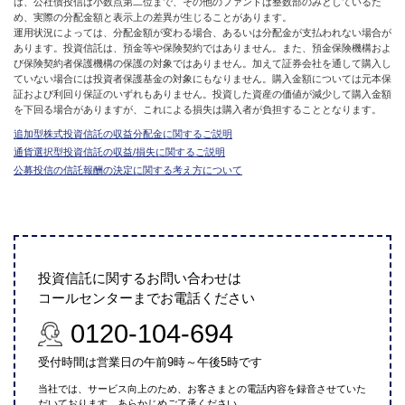
は、公社債投信は小数点第二位まで、その他のファンドは整数部のみとしているた
め、実際の分配金額と表示上の差異が生じることがあります。
運用状況によっては、分配金額が変わる場合、あるいは分配金が支払われない場合が
あります。投資信託は、預金等や保険契約ではありません。また、預金保険機構およ
び保険契約者保護機構の保護の対象ではありません。加えて証券会社を通して購入し
ていない場合には投資者保護基金の対象にもなりません。購入金額については元本保
証および利回り保証のいずれもありません。投資した資産の価値が減少して購入金額
を下回る場合がありますが、これによる損失は購入者が負担することとなります。
追加型株式投資信託の収益分配金に関するご説明
通貨選択型投資信託の収益/損失に関するご説明
公募投信の信託報酬の決定に関する考え方について
投資信託に関するお問い合わせは
コールセンターまでお電話ください
0120-104-694
受付時間は営業日の午前9時～午後5時です
当社では、サービス向上のため、お客さまとの電話内容を録音させていた
だいております。あらかじめご了承ください。