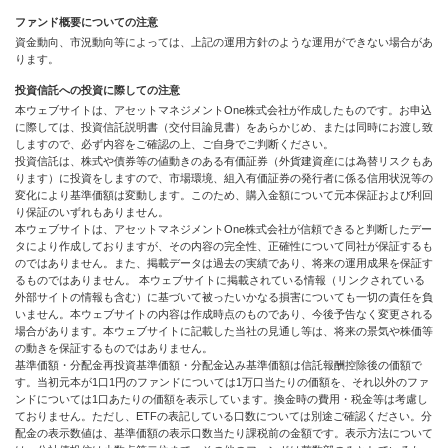
ファンド概要についての注意
資金動向、市況動向等によっては、上記の運用方針のような運用ができない場合があ
ります。
投資信託への投資に際しての注意
本ウェブサイトは、アセットマネジメントOne株式会社が作成したものです。お申込
に際しては、投資信託説明書（交付目論見書）をあらかじめ、または同時にお渡し致
しますので、必ず内容をご確認の上、ご自身でご判断ください。
投資信託は、株式や債券等の値動きのある有価証券（外貨建資産には為替リスクもあ
ります）に投資をしますので、市場環境、組入有価証券の発行者に係る信用状況等の
変化により基準価額は変動します。このため、購入金額について元本保証および利回
り保証のいずれもありません。
本ウェブサイトは、アセットマネジメントOne株式会社が信頼できると判断したデー
タにより作成しておりますが、その内容の完全性、正確性について同社が保証するも
のではありません。また、掲載データは過去の実績であり、将来の運用成果を保証す
るものではありません。 本ウェブサイトに掲載されている情報（リンクされている
外部サイトの情報も含む）に基づいて被ったいかなる損害についても一切の責任を負
いません。本ウェブサイトの内容は作成時点のものであり、今後予告なく変更される
場合があります。本ウェブサイトに記載した当社の見通し等は、将来の景気や株価等
の動きを保証するものではありません。
基準価額・分配金再投資基準価額・分配金込み基準価額は信託報酬控除後の価額で
す。当初元本が1口1円のファンドについては1万口当たりの価額を、それ以外のファ
ンドについては1口あたりの価額を表示しています。換金時の費用・税金等は考慮し
ておりません。ただし、ETFの表記している口数については別途ご確認ください。分
配金の表示数値は、基準価額の表示口数当たり課税前の金額です。表示方法について