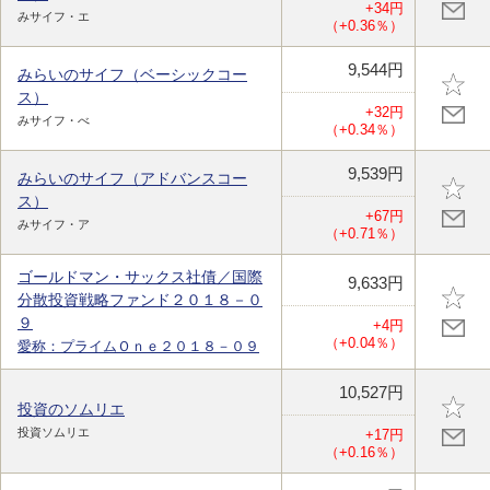
+34円
みサイフ・エ
（+0.36％）
9,544円
みらいのサイフ（ベーシックコー
ス）
+32円
みサイフ・べ
（+0.34％）
9,539円
みらいのサイフ（アドバンスコー
ス）
+67円
みサイフ・ア
（+0.71％）
ゴールドマン・サックス社債／国際
9,633円
分散投資戦略ファンド２０１８－０
９
+4円
（+0.04％）
愛称：プライムＯｎｅ２０１８－０９
10,527円
投資のソムリエ
投資ソムリエ
+17円
（+0.16％）