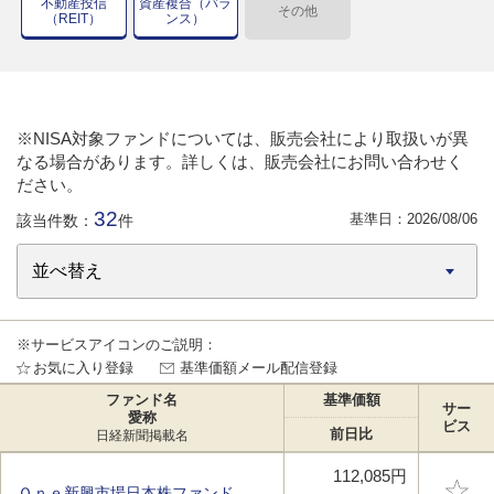
不動産投信
資産複合（バラ
その他
（REIT）
ンス）
※NISA対象ファンドについては、販売会社により取扱いが異
なる場合があります。詳しくは、販売会社にお問い合わせく
ださい。
32
基準日：
2026/08/06
該当件数：
件
※サービスアイコンのご説明：
お気に入り登録
基準価額メール配信登録
ファンド名
基準価額
サー
愛称
ビス
前日比
日経新聞掲載名
112,085円
Ｏｎｅ新興市場日本株ファンド