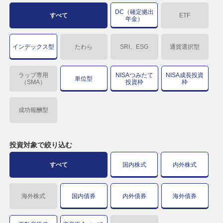
DC（確定拠出
すべて
ETF
年金）
インデックス型
たわら
SRI、ESG
通貨選択型
ラップ専用
NISAつみたて
NISA成長投資
単位型
（SMA）
投資枠
枠
成功報酬型
投資対象で
絞り込む
すべて
国内株式
内外株式
海外株式
国内債券
内外債券
海外債券