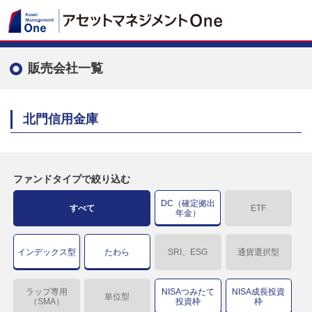
販売会社一覧
北門信用金庫
ファンドタイプで絞り込む
DC（確定拠出
すべて
ETF
年金）
インデックス型
たわら
SRI、ESG
通貨選択型
ラップ専用
NISAつみたて
NISA成長投資
単位型
（SMA）
投資枠
枠