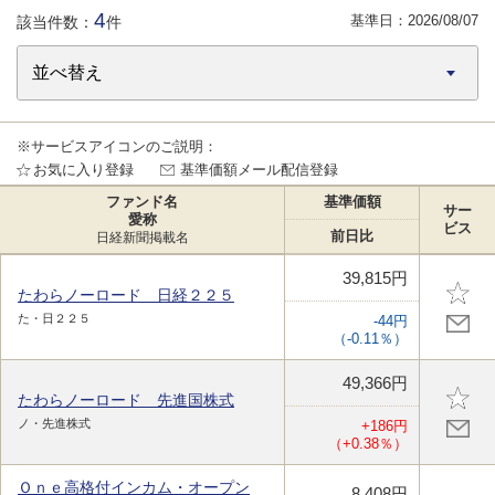
4
基準日：
2026/08/07
該当件数：
件
※サービスアイコンのご説明：
お気に入り登録
基準価額メール配信登録
ファンド名
基準価額
サー
愛称
ビス
前日比
日経新聞掲載名
39,815円
たわらノーロード 日経２２５
た・日２２５
-44円
（-0.11％）
49,366円
たわらノーロード 先進国株式
ノ・先進株式
+186円
（+0.38％）
Ｏｎｅ高格付インカム・オープン
8,408円