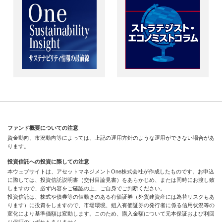
ファンド概要についての注意
資金動向、市況動向等によっては、上記の運用方針のような運用ができない場合があ
ります。
投資信託への投資に際しての注意
本ウェブサイトは、アセットマネジメントOne株式会社が作成したものです。お申込
に際しては、投資信託説明書（交付目論見書）をあらかじめ、または同時にお渡し致
しますので、必ず内容をご確認の上、ご自身でご判断ください。
投資信託は、株式や債券等の値動きのある有価証券（外貨建資産には為替リスクもあ
ります）に投資をしますので、市場環境、組入有価証券の発行者に係る信用状況等の
変化により基準価額は変動します。このため、購入金額について元本保証および利回