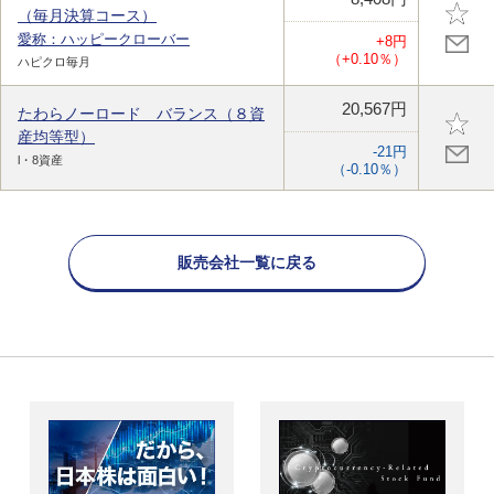
（毎月決算コース）
愛称：ハッピークローバー
+8円
（+0.10％）
ハピクロ毎月
20,567円
たわらノーロード バランス（８資
産均等型）
-21円
l・8資産
（-0.10％）
販売会社一覧に戻る