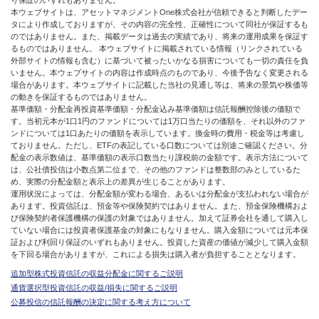
り保証のいずれもありません。
本ウェブサイトは、アセットマネジメントOne株式会社が信頼できると判断したデー
タにより作成しておりますが、その内容の完全性、正確性について同社が保証するも
のではありません。また、掲載データは過去の実績であり、将来の運用成果を保証す
るものではありません。 本ウェブサイトに掲載されている情報（リンクされている
外部サイトの情報も含む）に基づいて被ったいかなる損害についても一切の責任を負
いません。本ウェブサイトの内容は作成時点のものであり、今後予告なく変更される
場合があります。本ウェブサイトに記載した当社の見通し等は、将来の景気や株価等
の動きを保証するものではありません。
基準価額・分配金再投資基準価額・分配金込み基準価額は信託報酬控除後の価額で
す。当初元本が1口1円のファンドについては1万口当たりの価額を、それ以外のファ
ンドについては1口あたりの価額を表示しています。換金時の費用・税金等は考慮し
ておりません。ただし、ETFの表記している口数については別途ご確認ください。分
配金の表示数値は、基準価額の表示口数当たり課税前の金額です。表示方法について
は、公社債投信は小数点第二位まで、その他のファンドは整数部のみとしているた
め、実際の分配金額と表示上の差異が生じることがあります。
運用状況によっては、分配金額が変わる場合、あるいは分配金が支払われない場合が
あります。投資信託は、預金等や保険契約ではありません。また、預金保険機構およ
び保険契約者保護機構の保護の対象ではありません。加えて証券会社を通して購入し
ていない場合には投資者保護基金の対象にもなりません。購入金額については元本保
証および利回り保証のいずれもありません。投資した資産の価値が減少して購入金額
を下回る場合がありますが、これによる損失は購入者が負担することとなります。
追加型株式投資信託の収益分配金に関するご説明
通貨選択型投資信託の収益/損失に関するご説明
公募投信の信託報酬の決定に関する考え方について