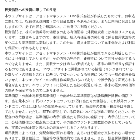
ります。
投資信託への投資に際しての注意
本ウェブサイトは、アセットマネジメントOne株式会社が作成したものです。お申込
に際しては、投資信託説明書（交付目論見書）をあらかじめ、または同時にお渡し致
しますので、必ず内容をご確認の上、ご自身でご判断ください。
投資信託は、株式や債券等の値動きのある有価証券（外貨建資産には為替リスクもあ
ります）に投資をしますので、市場環境、組入有価証券の発行者に係る信用状況等の
変化により基準価額は変動します。このため、購入金額について元本保証および利回
り保証のいずれもありません。
本ウェブサイトは、アセットマネジメントOne株式会社が信頼できると判断したデー
タにより作成しておりますが、その内容の完全性、正確性について同社が保証するも
のではありません。また、掲載データは過去の実績であり、将来の運用成果を保証す
るものではありません。 本ウェブサイトに掲載されている情報（リンクされている
外部サイトの情報も含む）に基づいて被ったいかなる損害についても一切の責任を負
いません。本ウェブサイトの内容は作成時点のものであり、今後予告なく変更される
場合があります。本ウェブサイトに記載した当社の見通し等は、将来の景気や株価等
の動きを保証するものではありません。
基準価額・分配金再投資基準価額・分配金込み基準価額は信託報酬控除後の価額で
す。当初元本が1口1円のファンドについては1万口当たりの価額を、それ以外のファ
ンドについては1口あたりの価額を表示しています。換金時の費用・税金等は考慮し
ておりません。ただし、ETFの表記している口数については別途ご確認ください。分
配金の表示数値は、基準価額の表示口数当たり課税前の金額です。表示方法について
は、公社債投信は小数点第二位まで、その他のファンドは整数部のみとしているた
め、実際の分配金額と表示上の差異が生じることがあります。
運用状況によっては、分配金額が変わる場合、あるいは分配金が支払われない場合が
あります。投資信託は、預金等や保険契約ではありません。また、預金保険機構およ