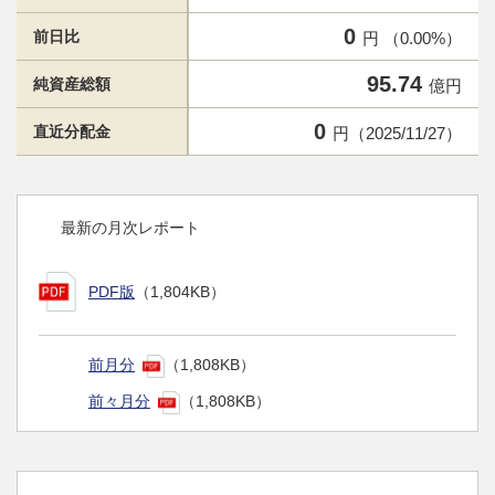
0
前日比
円 （0.00%）
95.74
純資産総額
億円
0
直近分配金
円（2025/11/27）
最新の月次レポート
PDF版
（1,804KB）
前月分
（1,808KB）
前々月分
（1,808KB）