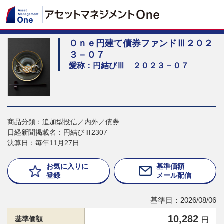
Ｏｎｅ円建て債券ファンドⅢ２０２
３－０７
愛称：円結びⅢ ２０２３－０７
商品分類：追加型投信／内外／債券
日経新聞掲載名：円結びⅢ2307
決算日：毎年11月27日
お気に入りに
基準価額
登録
メール配信
基準日：2026/08/06
10,282
基準価額
円