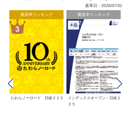
基準日：2026/07/31
騰落率ランキング
騰落率ランキング
４位
たわらノーロード 日経２２５
インデックスオープン・日経２
Ｍ
株式フ
２５
ン