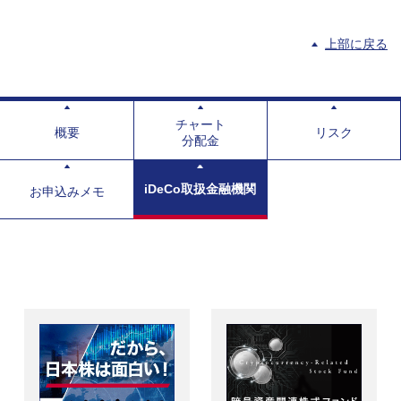
上部に戻る
チャート
概要
リスク
分配金
iDeCo取扱金融機関
お申込みメモ