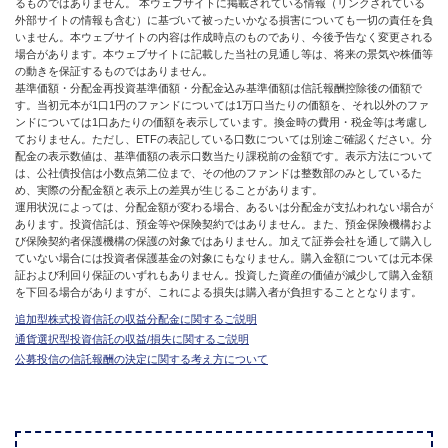
るものではありません。 本ウェブサイトに掲載されている情報（リンクされている
外部サイトの情報も含む）に基づいて被ったいかなる損害についても一切の責任を負
いません。本ウェブサイトの内容は作成時点のものであり、今後予告なく変更される
場合があります。本ウェブサイトに記載した当社の見通し等は、将来の景気や株価等
の動きを保証するものではありません。
基準価額・分配金再投資基準価額・分配金込み基準価額は信託報酬控除後の価額で
す。当初元本が1口1円のファンドについては1万口当たりの価額を、それ以外のファ
ンドについては1口あたりの価額を表示しています。換金時の費用・税金等は考慮し
ておりません。ただし、ETFの表記している口数については別途ご確認ください。分
配金の表示数値は、基準価額の表示口数当たり課税前の金額です。表示方法について
は、公社債投信は小数点第二位まで、その他のファンドは整数部のみとしているた
め、実際の分配金額と表示上の差異が生じることがあります。
運用状況によっては、分配金額が変わる場合、あるいは分配金が支払われない場合が
あります。投資信託は、預金等や保険契約ではありません。また、預金保険機構およ
び保険契約者保護機構の保護の対象ではありません。加えて証券会社を通して購入し
ていない場合には投資者保護基金の対象にもなりません。購入金額については元本保
証および利回り保証のいずれもありません。投資した資産の価値が減少して購入金額
を下回る場合がありますが、これによる損失は購入者が負担することとなります。
追加型株式投資信託の収益分配金に関するご説明
通貨選択型投資信託の収益/損失に関するご説明
公募投信の信託報酬の決定に関する考え方について