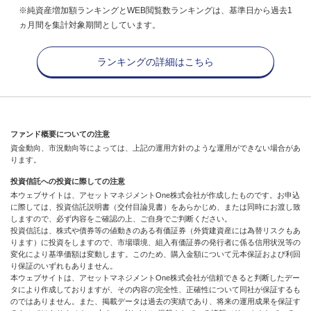
※純資産増加額ランキングとWEB閲覧数ランキングは、基準日から過去1
ヵ月間を集計対象期間としています。
ランキングの詳細はこちら
ファンド概要についての注意
資金動向、市況動向等によっては、上記の運用方針のような運用ができない場合があ
ります。
投資信託への投資に際しての注意
本ウェブサイトは、アセットマネジメントOne株式会社が作成したものです。お申込
に際しては、投資信託説明書（交付目論見書）をあらかじめ、または同時にお渡し致
しますので、必ず内容をご確認の上、ご自身でご判断ください。
投資信託は、株式や債券等の値動きのある有価証券（外貨建資産には為替リスクもあ
ります）に投資をしますので、市場環境、組入有価証券の発行者に係る信用状況等の
変化により基準価額は変動します。このため、購入金額について元本保証および利回
り保証のいずれもありません。
本ウェブサイトは、アセットマネジメントOne株式会社が信頼できると判断したデー
タにより作成しておりますが、その内容の完全性、正確性について同社が保証するも
のではありません。また、掲載データは過去の実績であり、将来の運用成果を保証す