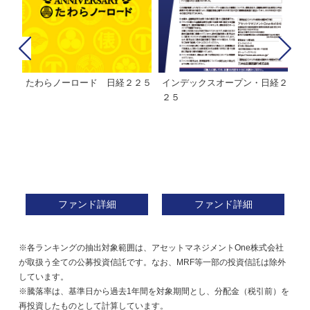
たわらノーロード 日経２２５
インデックスオープン・日経２
Ｍ
株式フ
２５
ン
ファンド詳細
ファンド詳細
※各ランキングの抽出対象範囲は、アセットマネジメントOne株式会社
が取扱う全ての公募投資信託です。なお、MRF等一部の投資信託は除外
しています。
※騰落率は、基準日から過去1年間を対象期間とし、分配金（税引前）を
再投資したものとして計算しています。