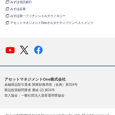
みずほ信託銀行
みずほ証券
みずほ第一フィナンシャルテクノロジー
アセットマネジメントOneオルタナティブインベストメンツ
アセットマネジメントOne株式会社
金融商品取引業者 関東財務局長（金商）第324号
商品投資顧問業者 農経 (2) 第24号
加入協会：一般社団法人資産運用業協会