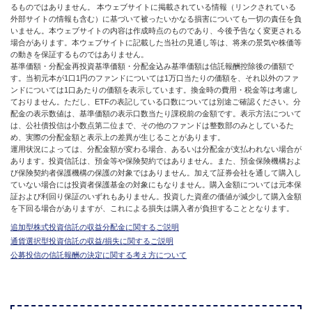
るものではありません。 本ウェブサイトに掲載されている情報（リンクされている
外部サイトの情報も含む）に基づいて被ったいかなる損害についても一切の責任を負
いません。本ウェブサイトの内容は作成時点のものであり、今後予告なく変更される
場合があります。本ウェブサイトに記載した当社の見通し等は、将来の景気や株価等
の動きを保証するものではありません。
基準価額・分配金再投資基準価額・分配金込み基準価額は信託報酬控除後の価額で
す。当初元本が1口1円のファンドについては1万口当たりの価額を、それ以外のファ
ンドについては1口あたりの価額を表示しています。換金時の費用・税金等は考慮し
ておりません。ただし、ETFの表記している口数については別途ご確認ください。分
配金の表示数値は、基準価額の表示口数当たり課税前の金額です。表示方法について
は、公社債投信は小数点第二位まで、その他のファンドは整数部のみとしているた
め、実際の分配金額と表示上の差異が生じることがあります。
運用状況によっては、分配金額が変わる場合、あるいは分配金が支払われない場合が
あります。投資信託は、預金等や保険契約ではありません。また、預金保険機構およ
び保険契約者保護機構の保護の対象ではありません。加えて証券会社を通して購入し
ていない場合には投資者保護基金の対象にもなりません。購入金額については元本保
証および利回り保証のいずれもありません。投資した資産の価値が減少して購入金額
を下回る場合がありますが、これによる損失は購入者が負担することとなります。
追加型株式投資信託の収益分配金に関するご説明
通貨選択型投資信託の収益/損失に関するご説明
公募投信の信託報酬の決定に関する考え方について