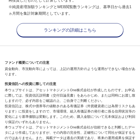
再投資したものとして計算しています。
※純資産増加額ランキングとWEB閲覧数ランキングは、基準日から過去1
ヵ月間を集計対象期間としています。
ランキングの詳細はこちら
ファンド概要についての注意
資金動向、市況動向等によっては、上記の運用方針のような運用ができない場合があ
ります。
投資信託への投資に際しての注意
本ウェブサイトは、アセットマネジメントOne株式会社が作成したものです。お申込
に際しては、投資信託説明書（交付目論見書）をあらかじめ、または同時にお渡し致
しますので、必ず内容をご確認の上、ご自身でご判断ください。
投資信託は、株式や債券等の値動きのある有価証券（外貨建資産には為替リスクもあ
ります）に投資をしますので、市場環境、組入有価証券の発行者に係る信用状況等の
変化により基準価額は変動します。このため、購入金額について元本保証および利回
り保証のいずれもありません。
本ウェブサイトは、アセットマネジメントOne株式会社が信頼できると判断したデー
タにより作成しておりますが、その内容の完全性、正確性について同社が保証するも
のではありません。また、掲載データは過去の実績であり、将来の運用成果を保証す