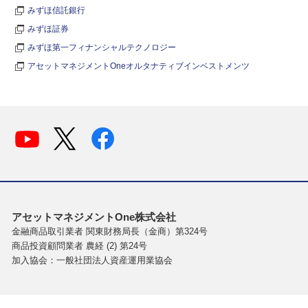
みずほ信託銀行
みずほ証券
みずほ第一フィナンシャルテクノロジー
アセットマネジメントOneオルタナティブインベストメンツ
アセットマネジメントOne株式会社
金融商品取引業者 関東財務局長（金商）第324号
商品投資顧問業者 農経 (2) 第24号
加入協会：一般社団法人資産運用業協会