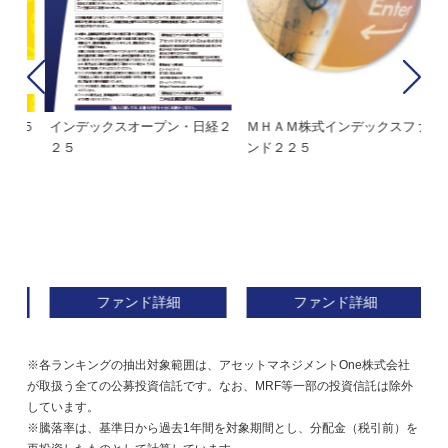
経２
ＭＨＡＭ株式インデックスファ
インデックスミリオン
イ
ンド２２５
ァ
ファンド詳細
ファンド詳細
※各ランキングの抽出対象範囲は、アセットマネジメントOne株式会社
が取扱う全ての公募投資信託です。なお、MRF等一部の投資信託は除外
しています。
※騰落率は、基準日から過去1年間を対象期間とし、分配金（税引前）を