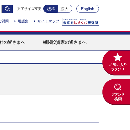
拡大
English
文字サイズ変更
標準
ご質問
用語集
サイトマップ
社
の皆さまへ
機関投資家
の皆さまへ