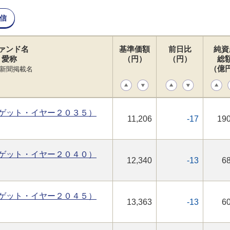
信
ァンド名
基準価額
前日比
純資
愛称
（円）
（円）
総
（億
新聞掲載名
ゲット・イヤー２０３５）
11,206
-17
190
ゲット・イヤー２０４０）
12,340
-13
68
ゲット・イヤー２０４５）
13,363
-13
60