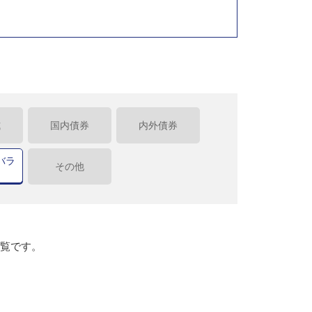
式
国内債券
内外債券
バラ
その他
一覧です。