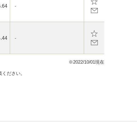
.64
-
.44
-
※2022/10/01現在
談ください。