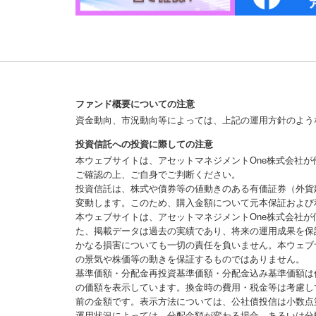
ファンド概要についての注意
資金動向、市況動向等によっては、上記の運用方針のよう
投資信託への投資に際しての注意
本ウェブサイトは、アセットマネジメントOne株式会社
ご確認の上、ご自身でご判断ください。
投資信託は、株式や債券等の値動きのある有価証券（外貨
変動します。このため、購入金額について元本保証および
本ウェブサイトは、アセットマネジメントOne株式会社
た、掲載データは過去の実績であり、将来の運用成果を保
かなる損害についても一切の責任を負いません。本ウェブ
の景気や株価等の動きを保証するものではありません。
基準価額・分配金再投資基準価額・分配金込み基準価額は
の価額を表示しています。換金時の費用・税金等は考慮し
前の金額です。表示方法については、公社債投信は小数点
運用状況によっては、分配金額が変わる場合、あるいは分