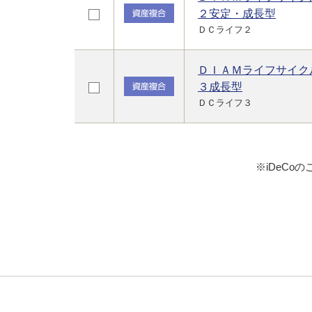
２安定・成長型
ＤＣライフ２
ＤＩＡＭライフサイク
３成長型
ＤＣライフ３
※iDeC