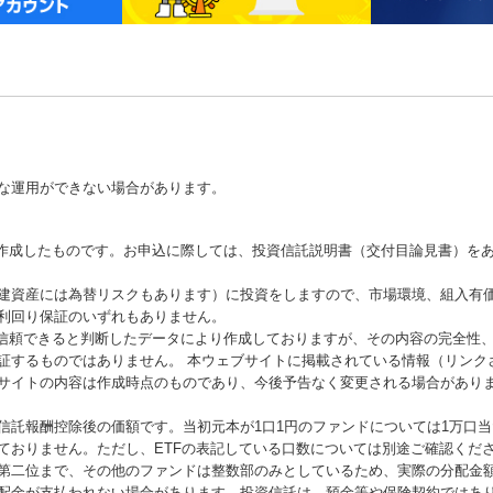
な運用ができない場合があります。
が作成したものです。お申込に際しては、投資信託説明書（交付目論見書）を
建資産には為替リスクもあります）に投資をしますので、市場環境、組入有
利回り保証のいずれもありません。
が信頼できると判断したデータにより作成しておりますが、その内容の完全性
証するものではありません。 本ウェブサイトに掲載されている情報（リンク
サイトの内容は作成時点のものであり、今後予告なく変更される場合があり
信託報酬控除後の価額です。当初元本が1口1円のファンドについては1万口
ておりません。ただし、ETFの表記している口数については別途ご確認くだ
第二位まで、その他のファンドは整数部のみとしているため、実際の分配金
配金が支払われない場合があります。投資信託は、預金等や保険契約ではあ