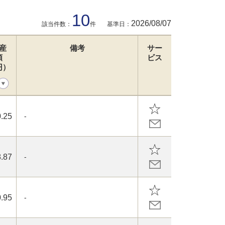
10
2026/08/07
該当件数：
件
基準日：
産
備考
サー
額
ビス
円）
.25
-
.87
-
.95
-