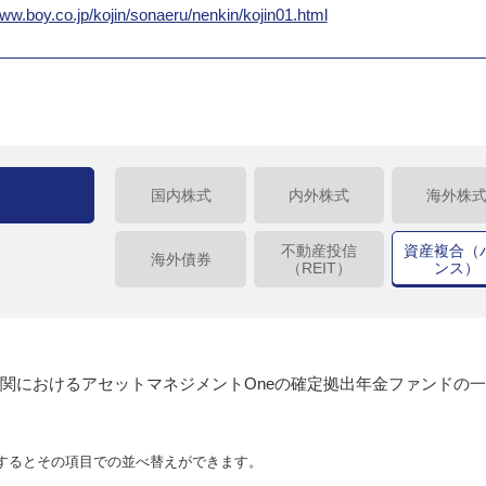
www.boy.co.jp/kojin/sonaeru/nenkin/kojin01.html
国内株式
内外株式
海外株
不動産投信
資産複合（
海外債券
（REIT）
ンス）
関におけるアセットマネジメントOneの確定拠出年金ファンドの
するとその項目での並べ替えができます。