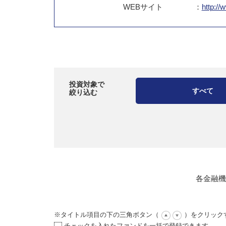
WEB
サイト
：
http://
投資対象で
すべて
絞り込む
各金融機
※タイトル項目の下の三角ボタン（
）をクリック
チェックを入れたファンドを一括で登録できます。