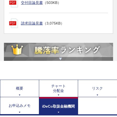
交付目論見書
（503KB）
請求目論見書
（3,075KB）
チャート
概要
リスク
分配金
お申込みメモ
iDeCo取扱金融機関