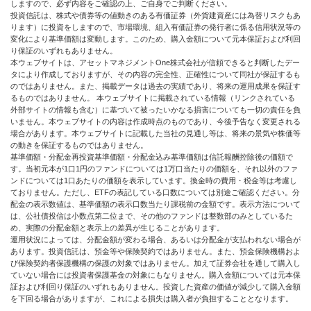
しますので、必ず内容をご確認の上、ご自身でご判断ください。
投資信託は、株式や債券等の値動きのある有価証券（外貨建資産には為替リスクもあ
ります）に投資をしますので、市場環境、組入有価証券の発行者に係る信用状況等の
変化により基準価額は変動します。このため、購入金額について元本保証および利回
り保証のいずれもありません。
本ウェブサイトは、アセットマネジメントOne株式会社が信頼できると判断したデー
タにより作成しておりますが、その内容の完全性、正確性について同社が保証するも
のではありません。また、掲載データは過去の実績であり、将来の運用成果を保証す
るものではありません。 本ウェブサイトに掲載されている情報（リンクされている
外部サイトの情報も含む）に基づいて被ったいかなる損害についても一切の責任を負
いません。本ウェブサイトの内容は作成時点のものであり、今後予告なく変更される
場合があります。本ウェブサイトに記載した当社の見通し等は、将来の景気や株価等
の動きを保証するものではありません。
基準価額・分配金再投資基準価額・分配金込み基準価額は信託報酬控除後の価額で
す。当初元本が1口1円のファンドについては1万口当たりの価額を、それ以外のファ
ンドについては1口あたりの価額を表示しています。換金時の費用・税金等は考慮し
ておりません。ただし、ETFの表記している口数については別途ご確認ください。分
配金の表示数値は、基準価額の表示口数当たり課税前の金額です。表示方法について
は、公社債投信は小数点第二位まで、その他のファンドは整数部のみとしているた
め、実際の分配金額と表示上の差異が生じることがあります。
運用状況によっては、分配金額が変わる場合、あるいは分配金が支払われない場合が
あります。投資信託は、預金等や保険契約ではありません。また、預金保険機構およ
び保険契約者保護機構の保護の対象ではありません。加えて証券会社を通して購入し
ていない場合には投資者保護基金の対象にもなりません。購入金額については元本保
証および利回り保証のいずれもありません。投資した資産の価値が減少して購入金額
を下回る場合がありますが、これによる損失は購入者が負担することとなります。