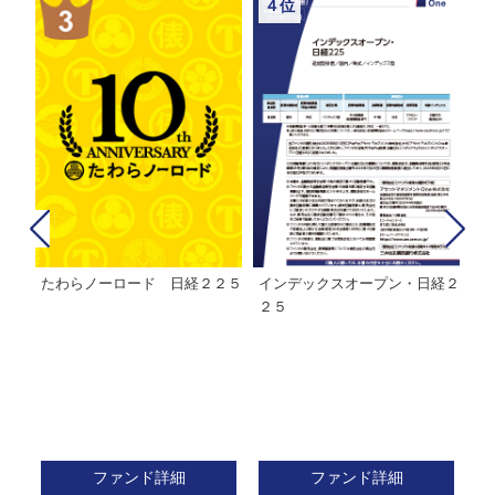
４位
たわらノーロード 日経２２５
インデックスオープン・日経２
Ｍ
株式フ
２５
ン
ファンド詳細
ファンド詳細