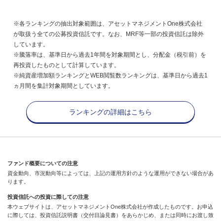
※各ランキングの抽出対象範囲は、アセットマネジメントOne株式会社
が取扱う全ての公募投資信託です。なお、MRF等一部の投資信託は除外
しています。
※騰落率は、基準日から過去1年間を対象期間とし、分配金（税引前）を
再投資したものとして計算しています。
※純資産増加額ランキングとWEB閲覧数ランキングは、基準日から過去1
ヵ月間を集計対象期間としています。
ランキングの詳細はこちら
ファンド概要についての注意
資金動向、市況動向等によっては、上記の運用方針のような運用ができない場合があ
ります。
投資信託への投資に際しての注意
本ウェブサイトは、アセットマネジメントOne株式会社が作成したものです。お申込
に際しては、投資信託説明書（交付目論見書）をあらかじめ、または同時にお渡し致