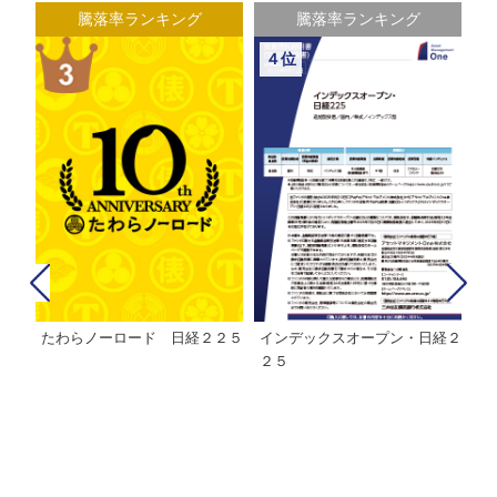
騰落率ランキング
騰落率ランキング
４位
たわらノーロード 日経２２５
インデックスオープン・日経２
Ｍ
株式フ
２５
ン