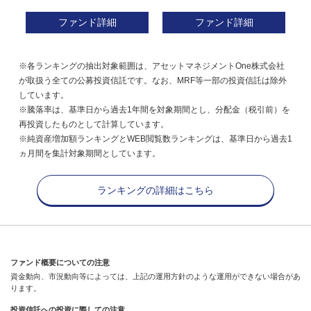
ファンド詳細
ファンド詳細
※各ランキングの抽出対象範囲は、アセットマネジメントOne株式会社
が取扱う全ての公募投資信託です。なお、MRF等一部の投資信託は除外
しています。
※騰落率は、基準日から過去1年間を対象期間とし、分配金（税引前）を
再投資したものとして計算しています。
※純資産増加額ランキングとWEB閲覧数ランキングは、基準日から過去1
ヵ月間を集計対象期間としています。
ランキングの詳細はこちら
ファンド概要についての注意
資金動向、市況動向等によっては、上記の運用方針のような運用ができない場合があ
ります。
投資信託への投資に際しての注意