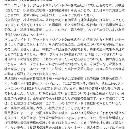
本ウェブサイトは、アセットマネジメントOne株式会社が作成したものです。お申込
に際しては、投資信託説明書（交付目論見書）をあらかじめ、または同時にお渡し致
しますので、必ず内容をご確認の上、ご自身でご判断ください。
投資信託は、株式や債券等の値動きのある有価証券（外貨建資産には為替リスクもあ
ります）に投資をしますので、市場環境、組入有価証券の発行者に係る信用状況等の
変化により基準価額は変動します。このため、購入金額について元本保証および利回
り保証のいずれもありません。
本ウェブサイトは、アセットマネジメントOne株式会社が信頼できると判断したデー
タにより作成しておりますが、その内容の完全性、正確性について同社が保証するも
のではありません。また、掲載データは過去の実績であり、将来の運用成果を保証す
るものではありません。 本ウェブサイトに掲載されている情報（リンクされている
外部サイトの情報も含む）に基づいて被ったいかなる損害についても一切の責任を負
いません。本ウェブサイトの内容は作成時点のものであり、今後予告なく変更される
場合があります。本ウェブサイトに記載した当社の見通し等は、将来の景気や株価等
の動きを保証するものではありません。
基準価額・分配金再投資基準価額・分配金込み基準価額は信託報酬控除後の価額で
す。当初元本が1口1円のファンドについては1万口当たりの価額を、それ以外のファ
ンドについては1口あたりの価額を表示しています。換金時の費用・税金等は考慮し
ておりません。ただし、ETFの表記している口数については別途ご確認ください。分
配金の表示数値は、基準価額の表示口数当たり課税前の金額です。表示方法について
は、公社債投信は小数点第二位まで、その他のファンドは整数部のみとしているた
め、実際の分配金額と表示上の差異が生じることがあります。
運用状況によっては、分配金額が変わる場合、あるいは分配金が支払われない場合が
あります。投資信託は、預金等や保険契約ではありません。また、預金保険機構およ
び保険契約者保護機構の保護の対象ではありません。加えて証券会社を通して購入し
ていない場合には投資者保護基金の対象にもなりません。購入金額については元本保