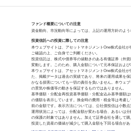
ファンド概要についての注意
資金動向、市況動向等によっては、上記の運用方針のよう
投資信託への投資に際しての注意
本ウェブサイトは、アセットマネジメントOne株式会社
ご確認の上、ご自身でご判断ください。
投資信託は、株式や債券等の値動きのある有価証券（外貨
変動します。このため、購入金額について元本保証および
本ウェブサイトは、アセットマネジメントOne株式会社
た、掲載データは過去の実績であり、将来の運用成果を保
かなる損害についても一切の責任を負いません。本ウェブ
の景気や株価等の動きを保証するものではありません。
基準価額・分配金再投資基準価額・分配金込み基準価額は
の価額を表示しています。換金時の費用・税金等は考慮し
前の金額です。表示方法については、公社債投信は小数点
運用状況によっては、分配金額が変わる場合、あるいは分
の保護の対象ではありません。加えて証券会社を通して購
投資した資産の価値が減少して購入金額を下回る場合があ