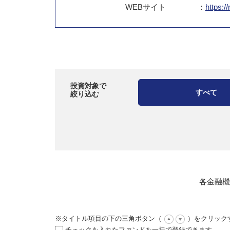
WEB
サイト
：
https:/
投資対象で
すべて
絞り込む
各金融機
※タイトル項目の下の三角ボタン（
）をクリック
チェックを入れたファンドを一括で登録できます。