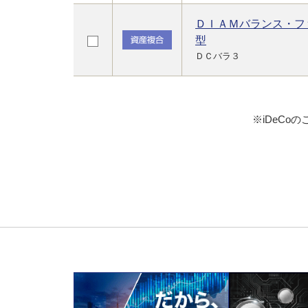
ＤＩＡＭバランス・フ
型
ＤＣバラ３
※iDeC