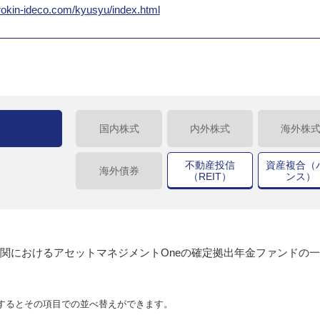
/rokin-ideco.com/kyusyu/index.html
国内株式
内外株式
海外株
不動産投信
資産複合（
海外債券
（REIT）
ンス）
関におけるアセットマネジメントOneの確定拠出年金ファンドの
するとその項目での並べ替えができます。